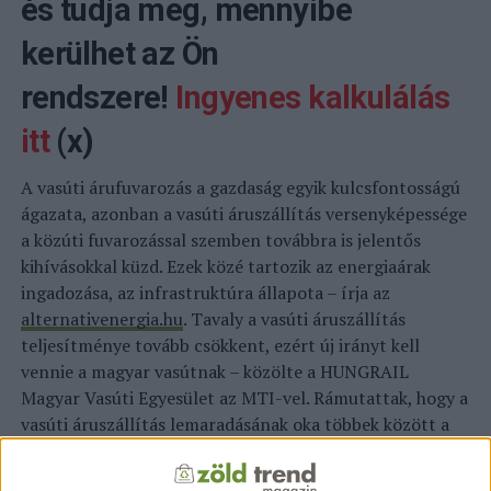
és tudja meg, mennyibe
kerülhet az Ön
rendszere!
Ingyenes kalkulálás
itt
(x)
A vasúti árufuvarozás a gazdaság egyik kulcsfontosságú
ágazata, azonban a vasúti áruszállítás versenyképessége
a közúti fuvarozással szemben továbbra is jelentős
kihívásokkal küzd. Ezek közé tartozik az energiaárak
ingadozása, az infrastruktúra állapota – írja az
alternativenergia.hu
. Tavaly a vasúti áruszállítás
teljesítménye tovább csökkent, ezért új irányt kell
vennie a magyar vasútnak – közölte a HUNGRAIL
Magyar Vasúti Egyesület az MTI-vel. Rámutattak, hogy a
vasúti áruszállítás lemaradásának oka többek között a
folyamatosan növekvő költségszint: az energiaárak
ingadozása, a pályahasználati díjak emelkedése,