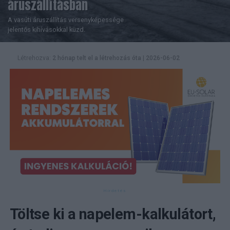
áruszállításban
A vasúti áruszállítás versenyképessége
jelentős kihívásokkal küzd.
Létrehozva:
2 hónap telt el a létrehozás óta
|
2026-06-02
Töltse ki a napelem-kalkulátort,