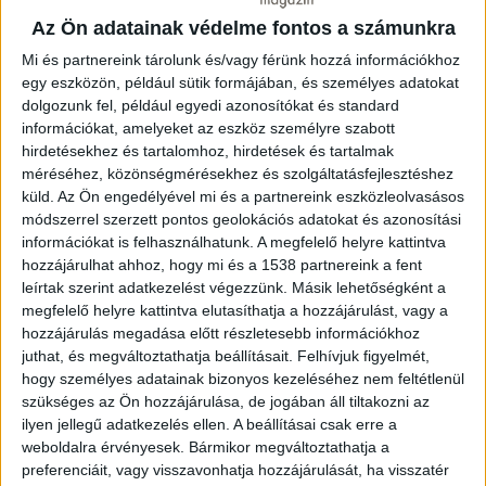
valamint a munkaerőköltségek növekedése, amelyek
Az Ön adatainak védelme fontos a számunkra
rontják a vasúti fuvarozók jövedelmezőségét. Az
Mi és partnereink tárolunk és/vagy férünk hozzá információkhoz
infrastruktúra állapota és a gyakori pályazárak,
egy eszközön, például sütik formájában, és személyes adatokat
korlátozások is csökkentik a szolgáltatás
dolgozunk fel, például egyedi azonosítókat és standard
megbízhatóságát és versenyképességét. A keresleti
információkat, amelyeket az eszköz személyre szabott
oldalon tavaly látványosan csökkent a külkereskedelem
hirdetésekhez és tartalomhoz, hirdetések és tartalmak
volumene, miközben a szállításigényes ágazatok –
méréséhez, közönségmérésekhez és szolgáltatásfejlesztéshez
különösen az építőipar és a nehézipar – teljesítménye is
küld.
Az Ön engedélyével mi és a partnereink eszközleolvasásos
visszaesett. Ez közvetlenül mérsékelte a fuvarozási
módszerrel szerzett pontos geolokációs adatokat és azonosítási
információkat is felhasználhatunk. A megfelelő helyre kattintva
igényeket, ami érzékenyen érintette a vasúti
hozzájárulhat ahhoz, hogy mi és a 1538 partnereink a fent
áruszállítást.
leírtak szerint adatkezelést végezzünk. Másik lehetőségként a
megfelelő helyre kattintva elutasíthatja a hozzájárulást, vagy a
A 2025-ös vasúti árufuvarozási költségindex eredményei
hozzájárulás megadása előtt részletesebb információkhoz
alapján jelezték, 2025 egészében a vasúti áruszállítás
juthat, és megváltoztathatja beállításait.
Felhívjuk figyelmét,
teljesítménye – árutonnakilométerben mérve – a
hogy személyes adatainak bizonyos kezeléséhez nem feltétlenül
korábbi évek mérséklődése után további 11 százalékkal
szükséges az Ön hozzájárulása, de jogában áll tiltakozni az
csökkent. Ez már nem csupán ciklikus visszaesés, hanem
ilyen jellegű adatkezelés ellen. A beállításai csak erre a
strukturális problémákra is utal.
weboldalra érvényesek. Bármikor megváltoztathatja a
preferenciáit, vagy visszavonhatja hozzájárulását, ha visszatér
Arra is felhívták a figyelmet, hogy 2025 egészét tekintve