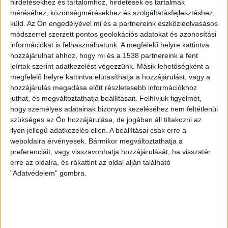
hirdetésekhez és tartalomhoz, hirdetések és tartalmak
méréséhez, közönségmérésekhez és szolgáltatásfejlesztéshez
küld.
Az Ön engedélyével mi és a partnereink eszközleolvasásos
módszerrel szerzett pontos geolokációs adatokat és azonosítási
információkat is felhasználhatunk. A megfelelő helyre kattintva
hozzájárulhat ahhoz, hogy mi és a 1538 partnereink a fent
leírtak szerint adatkezelést végezzünk. Másik lehetőségként a
megfelelő helyre kattintva elutasíthatja a hozzájárulást, vagy a
hozzájárulás megadása előtt részletesebb információkhoz
juthat, és megváltoztathatja beállításait.
Felhívjuk figyelmét,
A WWF Magyarország a koronavírus-járvány kezdetekor
hogy személyes adatainak bizonyos kezeléséhez nem feltétlenül
leállította az utcai adománygyűjtést, most viszont friss
szükséges az Ön hozzájárulása, de jogában áll tiltakozni az
ilyen jellegű adatkezelés ellen. A beállításai csak erre a
arculattal, lelkes adománygyűjtőkkel indította újra ezt a
weboldalra érvényesek. Bármikor megváltoztathatja a
tevékenységét. Az új arculat fő eleme a FUNdraiser
preferenciáit, vagy visszavonhatja hozzájárulását, ha visszatér
csapat által viselt pólók és dzsekik, melyeket maga
erre az oldalra, és rákattint az oldal alján található
Herczeg Zoltán tervezett az ikonikus pandalogó fekete-
"Adatvédelem" gombra.
fehér színeivel játszva fiatalos, mégis a WWF-re jellemző
stílusban. Az OEKO-TEX(R) Standard 100 minősítéssel
rendelkező, környezetbarát anyagból készült
ruhadarabokat viselő utcai adománygyűjtőkkel egyre