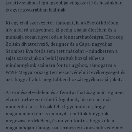
kreatív szakma legnagyobbjai világszerte és hazánkban
is egyre gyakrabban kiállnak.
Ki egy civil szervezetet támogat, ki a követői körében
hívja fel rá a figyelmet, ki pedig a saját életében és a
munkája során figyel oda a fenntarthatóságra. Herczeg
Zoltán divattervező, designer és a Capa-nagydíjas
Szombat Éva fotós sem tett másként – mindketten a
saját szakmájukon belül járultak hozzá ehhez a
mindannyiunk számára fontos ügyhöz, támogatva a
WWF Magyarország természetvédelmi tevékenységét és
azt, hogy általuk még többen hozzátegyék a sajátjukat.
A természetvédelem és a fenntarthatóság már rég nem
elvont, nehezen érthető fogalmak, hiszen ma már
mindenhol arra hívják fel a figyelmünket, hogy
magánemberként is mennyit tehetünk bolygónk
megóvása érdekében, és milyen fontos, hogy ki-ki a
maga módján támogassa természeti kincseink védelmét.