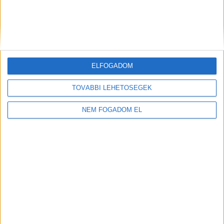
Kőkemény divatbemutató Baján
2022. október 21-én exkluzív divatbemutató keretein belül
mutatta be új színes termékpalettáját és környezetbarát ECO
Stone termékcsomagját a Bácska-Logistik Kft.
ELFOGADOM
Létrehozva:
4 év telt el a létrehozás óta
|
2022-10-25
TOVÁBBI LEHETŐSÉGEK
NEM FOGADOM EL