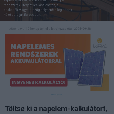
képességét veti össze a villamosenergia-
rendszerek kiterjedt leállása esetén, a
szakértők Magyarország helyzetét a legjobbak
közé sorolják Európában.
Létrehozva:
10 hónap telt el a létrehozás óta
|
2025-09-28
Töltse ki a napelem-kalkulátort,