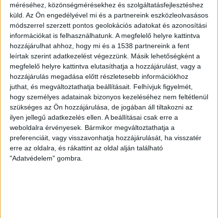
Az óriási napenergia-kapacitásoknak köszönhetően
méréséhez, közönségmérésekhez és szolgáltatásfejlesztéshez
ugyanakkor Magyarország egyre kevésbé szorul
küld.
Az Ön engedélyével mi és a partnereink eszközleolvasásos
importra – jelezte. Az idei első nyolc hónapban már 14
módszerrel szerzett pontos geolokációs adatokat és azonosítási
olyan nap volt, amikor több villamos energiát vitt ki az
információkat is felhasználhatunk. A megfelelő helyre kattintva
ország, mint amennyit behozott. Áprilistól augusztusig
hozzájárulhat ahhoz, hogy mi és a 1538 partnereink a fent
leírtak szerint adatkezelést végezzünk. Másik lehetőségként a
15 százalék alatt alakult a havi importhányad, erre több
megfelelő helyre kattintva elutasíthatja a hozzájárulást, vagy a
mint egy évtizede egyszer sem volt példa. Az éves
hozzájárulás megadása előtt részletesebb információkhoz
mutató a megelőző időszak 25-30 százalékához képest
juthat, és megváltoztathatja beállításait.
Felhívjuk figyelmét,
idén 20 százalék körül alakulhat – ismertette. Ahogy a
hogy személyes adatainak bizonyos kezeléséhez nem feltétlenül
fenti példák mutatják, a józan észen alapuló
szükséges az Ön hozzájárulása, de jogában áll tiltakozni az
energiapolitika vezet a valódi szuverenitáshoz és az
ilyen jellegű adatkezelés ellen. A beállításai csak erre a
ellátás biztonságához – fogalmazott Czepek Gábor.
weboldalra érvényesek. Bármikor megváltoztathatja a
preferenciáit, vagy visszavonhatja hozzájárulását, ha visszatér
erre az oldalra, és rákattint az oldal alján található
KAPCSOLÓDÓ TARTALOM:
ALTERNATÍV ENERGIA
ENERGIA
"Adatvédelem" gombra.
ENERGIASZUVERENITÁS
FENNTARTHATÓSÁG
KÖRNYEZETVÉDELEM
MEGÚJULÓ ENERGIA
NAPELEM
NAPELEMEK
EZ IS ÉRDEKELHET