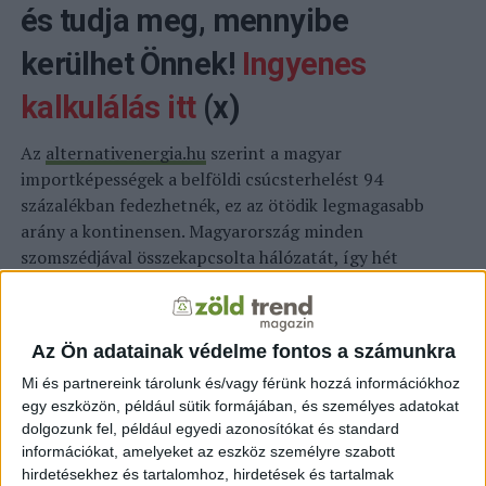
és tudja meg, mennyibe
kerülhet Önnek!
Ingyenes
kalkulálás itt
(x)
Az
alternativenergia.hu
szerint a magyar
importképességek a belföldi csúcsterhelést 94
százalékban fedezhetnék, ez az ötödik legmagasabb
arány a kontinensen. Magyarország minden
szomszédjával összekapcsolta hálózatát, így hét
irányból hozhatna be áramot, ennél több lehetőséggel
egyedül Németország rendelkezik – hívta fel a figyelmet
az államtitkár. Kiemelte, hogy 2010 óta rengeteget
Az Ön adatainak védelme fontos a számunkra
tettek a hálózat korszerűsítéséért, kapacitásbővítéséért
Mi és partnereink tárolunk és/vagy férünk hozzá információkhoz
az országhatárokon belül és azokon átnyúlóan is. Több
egy eszközön, például sütik formájában, és személyes adatokat
százmilliárd forinttal segítették és ösztönzik a jövőben
dolgozunk fel, például egyedi azonosítókat és standard
az átviteli rendszerirányító és az elosztók fejlesztéseit.
információkat, amelyeket az eszköz személyre szabott
hirdetésekhez és tartalomhoz, hirdetések és tartalmak