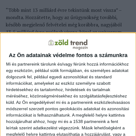
“Több mint 13 milliárd évre tekintünk most vissza” –
mondta. Hozzátette, hogy az űrügynökség további,
később megjelenő felvételei még korábbra, nagyjából
13,5 milliárd évre nyúlnak vissza, közel az univerzum
becsült kezdőpontjához. “Szinte a kezdetekig
visszamegyünk” – magyarázta. Az első képet
előzetesként tették közzé a JWST több nagy felbontású
Az Ön adatainak védelme fontos a számunkra
színes képének bemutatása előtt. Köztük lesz “az
Mi és partnereink tárolunk és/vagy férünk hozzá információkhoz
univerzumról valaha készült legmélyebb felvétel” is
egy eszközön, például sütik formájában, és személyes adatokat
Nelson szerint. Szakértők szerint a három évtizede
dolgozunk fel, például egyedi azonosítókat és standard
készülő és tavaly elindított teleszkóp
információkat, amelyeket az eszköz személyre szabott
forradalmasíthatja a kozmoszról alkotott ismereteinket
hirdetésekhez és tartalomhoz, hirdetések és tartalmak
méréséhez, közönségmérésekhez és szolgáltatásfejlesztéshez
azáltal, hogy részletes infravörös képeket készít az
küld.
Az Ön engedélyével mi és a partnereink eszközleolvasásos
univerzumról. A tízmilliárd dolláros teleszkóp képes
módszerrel szerzett pontos geolokációs adatokat és azonosítási
bepillantani az exobolygók légkörébe és megfigyelni az
információkat is felhasználhatunk. A megfelelő helyre kattintva
univerzum néhány legrégebbi galaxisát, mivel lencsék,
hozzájárulhat ahhoz, hogy mi és a 1538 partnereink a fent
szűrők és prizmák rendszerét használja az emberi szem
leírtak szerint adatkezelést végezzünk. Másik lehetőségként a
számára láthatatlan infravörös spektrum jeleinek
megfelelő helyre kattintva elutasíthatja a hozzájárulást, vagy a