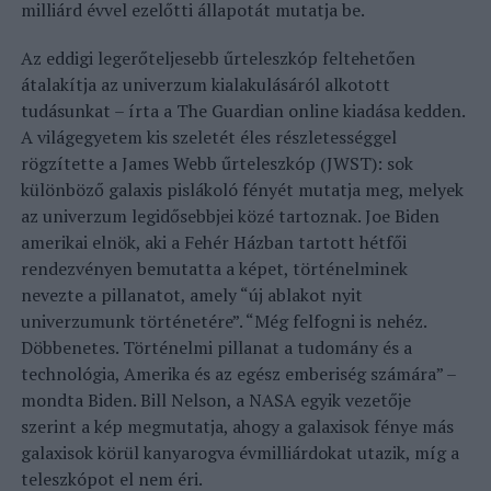
milliárd évvel ezelőtti állapotát mutatja be.
Az eddigi legerőteljesebb űrteleszkóp feltehetően
átalakítja az univerzum kialakulásáról alkotott
tudásunkat – írta a The Guardian online kiadása kedden.
A világegyetem kis szeletét éles részletességgel
rögzítette a James Webb űrteleszkóp (JWST): sok
különböző galaxis pislákoló fényét mutatja meg, melyek
az univerzum legidősebbjei közé tartoznak. Joe Biden
amerikai elnök, aki a Fehér Házban tartott hétfői
rendezvényen bemutatta a képet, történelminek
nevezte a pillanatot, amely “új ablakot nyit
univerzumunk történetére”. “Még felfogni is nehéz.
Döbbenetes. Történelmi pillanat a tudomány és a
technológia, Amerika és az egész emberiség számára” –
mondta Biden. Bill Nelson, a NASA egyik vezetője
szerint a kép megmutatja, ahogy a galaxisok fénye más
galaxisok körül kanyarogva évmilliárdokat utazik, míg a
teleszkópot el nem éri.