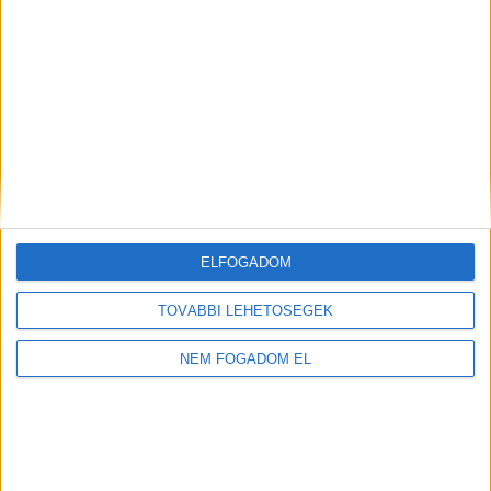
Létrehozva:
2 hónap telt el a létrehozás óta
|
2026-05-29
ELFOGADOM
TOVÁBBI LEHETŐSÉGEK
NEM FOGADOM EL