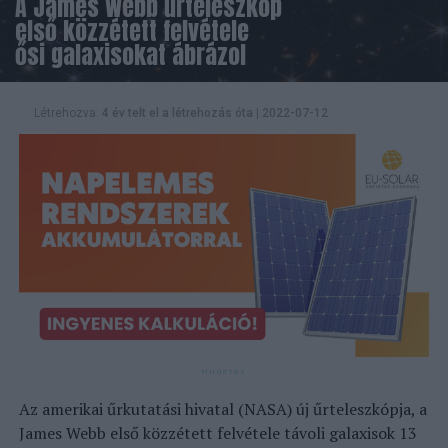
A James Webb űrteleszkóp
első közzétett felvétele
ősi galaxisokat ábrázol
Létrehozva:
4 év telt el a létrehozás óta
|
2022-07-12
Az amerikai űrkutatási hivatal (NASA) új űrteleszkópja, a
James Webb első közzétett felvétele távoli galaxisok 13