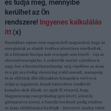
és tudja meg, mennyibe
kerülhet az Ön
rendszere!
Ingyenes kalkulálás
itt
(x)
Hazánkban sajnos nem nagyon kell magyarázni, hogy az
energiaárak az elmúlt években jelentősen emelkedtek,
de a folyamat Európa más országait sem kíméli – írja az
alternativenergia.hu. A szakértők szerint a jövőben is
nagy lesz a kiszámíthatatlanság: míg régebben az áram
és a gáz ára évekig viszonylag stabil maradt, manapság
és az előttünk álló időszakban hónapokra vetítve is
óriási az ingadozás.
Ennek hátterében rendkívül
komplex okok állnak. Az egyik fő tényező, hogy
Magyarország energetikailag igen kitett, jelentős
gázimportra szorul, a fosszilis hordozót pedig részben
az áram előállítására fordítják – közvetett módon tehát