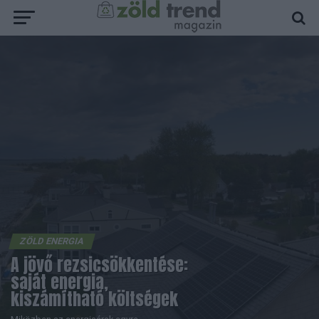
ZÖLD ENERGIA
A jövő rezsicsökkentése:
saját energia,
kiszámítható költségek