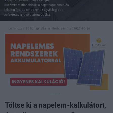
Miközben az energiaárak egyre
kiszámíthatatlanabbak, a saját napelemes és
akkumulátoros rendszer az egyik legjobb
befektetés a jövő biztonságába.
Létrehozva:
10 hónap telt el a létrehozás óta
|
2025-10-26
Töltse ki a napelem-kalkulátort,