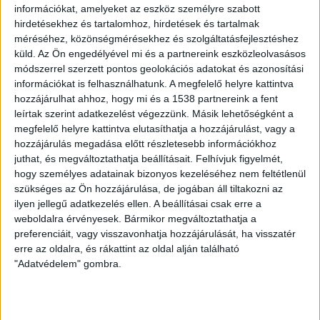
Végső rétegként érdemes beemelni a globális
információkat, amelyeket az eszköz személyre szabott
felmelegedést, mint faktort. A klímaváltozás
hirdetésekhez és tartalomhoz, hirdetések és tartalmak
következtében az időjárási szélsőségek, így a hőhullámok
méréséhez, közönségmérésekhez és szolgáltatásfejlesztéshez
küld.
Az Ön engedélyével mi és a partnereink eszközleolvasásos
és a hirtelen hidegbetörések egyre gyakoribbak és
módszerrel szerzett pontos geolokációs adatokat és azonosítási
súlyosabbak, ami váratlan növekedést okozhat az
információkat is felhasználhatunk. A megfelelő helyre kattintva
energiaigényben, miközben hozzájárulhat az
hozzájárulhat ahhoz, hogy mi és a 1538 partnereink a fent
energiatermelés csökkenéséhez – az aszályok során
leírtak szerint adatkezelést végezzünk. Másik lehetőségként a
például leállhatnak a vízerőművek.
megfelelő helyre kattintva elutasíthatja a hozzájárulást, vagy a
hozzájárulás megadása előtt részletesebb információkhoz
Ezek a tényezők együtt azt eredményezik, hogy az
juthat, és megváltoztathatja beállításait.
Felhívjuk figyelmét,
energiaárak ma már nehezen tervezhetők. Egy család
hogy személyes adatainak bizonyos kezeléséhez nem feltétlenül
éves rezsiköltsége évről évre nagyot ingadozhat, ami
szükséges az Ön hozzájárulása, de jogában áll tiltakozni az
ilyen jellegű adatkezelés ellen. A beállításai csak erre a
bizonytalanságot okoz a háztartások költségvetésében.
weboldalra érvényesek. Bármikor megváltoztathatja a
preferenciáit, vagy visszavonhatja hozzájárulását, ha visszatér
Megoldás: a napelem
erre az oldalra, és rákattint az oldal alján található
"Adatvédelem" gombra.
Kiszámíthatóságot alapvetően a kedvezőbb nemzetközi
helyzet, valamint az előremutató nemzeti energetikai
döntéshozatal adhat, de szerencsére az egyén szintén is