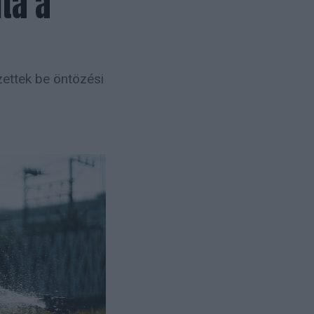
lta a
ettek be öntözési