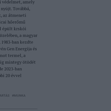
ni védelmet, amely
nyújt. Továbbá,
z, az átmeneti
nicai hőerőmű
 épült krskói
özelében, a magyar
, 1983-ban kezdte
én Gen Energija és
mot termel, a
ig mintegy ötödét
 de 2023-ban
bi 20 évvel
ARTÁS
MUNKA