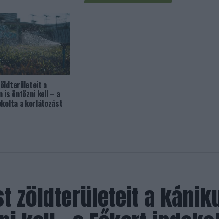
öldterületeit a
 is öntözni kell – a
okolta a korlátozást
t zöldterületeit a kánik