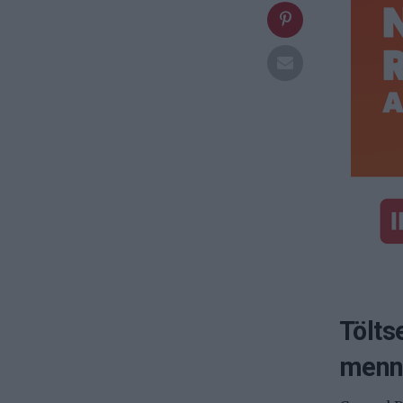
Tölts
menny