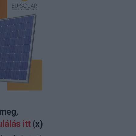
 meg,
lálás itt
(x)