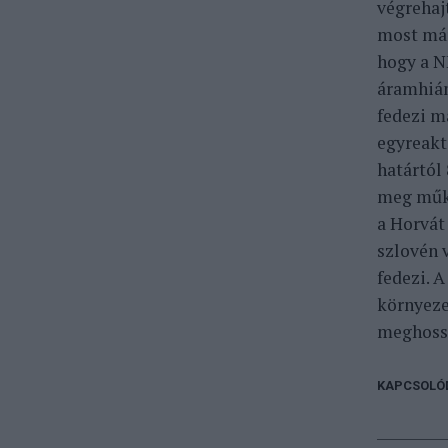
végrehaj
most már
hogy a N
áramhián
fedezi m
egyreakt
határtól
meg műkö
a Horvát
szlovén 
fedezi. 
környeze
meghoss
KAPCSOLÓ