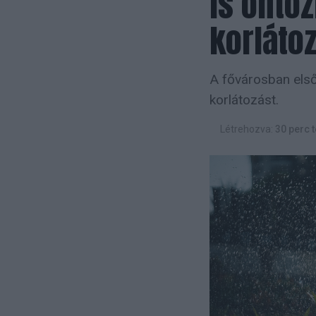
is öntöz
korláto
A fővárosban első
korlátozást.
Létrehozva:
30 perc t