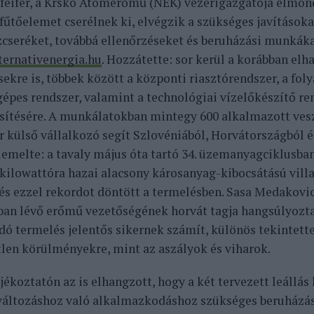
feifer, a Krsko Atomerőmű (NEK) vezérigazgatója elmond
 fűtőelemet cserélnek ki, elvégzik a szükséges javításoka
zcseréket, továbbá ellenőrzéseket és beruházási munkáka
ternativenergia.hu
. Hozzátette: sor kerül a korábban elh
sekre is, többek között a központi riasztórendszer, a fo
épes rendszer, valamint a technológiai vízelőkészítő re
sítésére. A munkálatokban mintegy 600 alkalmazott vesz 
r külső vállalkozó segít Szlovéniából, Horvátországból 
kiemelte: a tavaly május óta tartó 34. üzemanyagciklusba
 kilowattóra hazai alacsony károsanyag-kibocsátású vill
 és ezzel rekordot döntött a termelésben. Sasa Medakovic
ban lévő erőmű vezetőségének horvát tagja hangsúlyozta
ó termelés jelentős sikernek számít, különös tekintette
len körülményekre, mint az aszályok és viharok.
jékoztatón az is elhangzott, hogy a két tervezett leállás
változáshoz való alkalmazkodáshoz szükséges beruházás