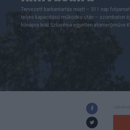
Tervezett karbantartás miatt – 511 nap folyamat
teljes kapacitású működés után – szombaton éj
hónapra leáll Szlovénia egyetlen atomerőműve 
Létrehoz