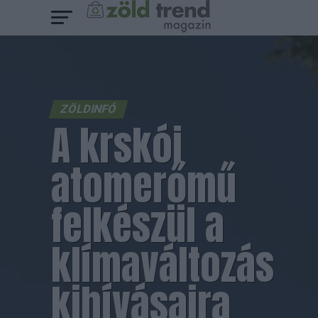
ZÖLDINFÓ
A krskói
atomerőmű
felkészül a
klímaváltozás
kihívásaira