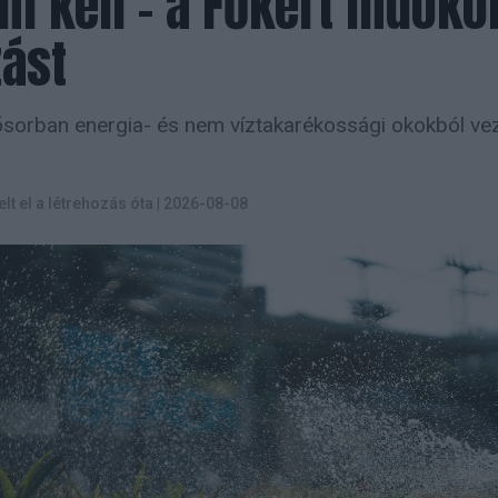
ni kell – a Főkert indoko
zást
sorban energia- és nem víztakarékossági okokból vez
elt el a létrehozás óta
|
2026-08-08