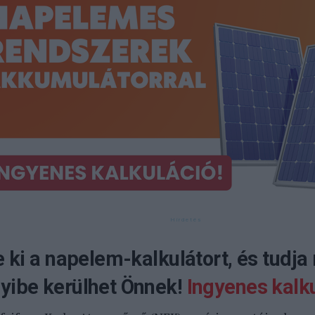
e ki a napelem-kalkulátort, és tudja
ibe kerülhet Önnek!
Ingyenes kalku