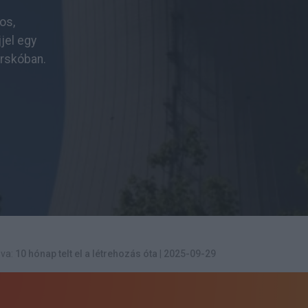
os,
jel egy
Krskóban.
va:
10 hónap telt el a létrehozás óta
|
2025-09-29