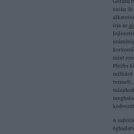
Gorazd P
során 56
alkatrés
írja az
al
fejleszté
számítóg
korszerű
mint eze
Pfeifer 
milliárd
termelt,
tulajdon
meghalad
kedvezőt
A sajtótá
éghajlat