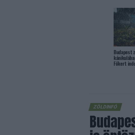
Budapest z
kánikulában
Főkert ind
ZÖLDINFÓ
Budapes