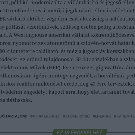
tott, például modernizálta a villámhárító és jégeső elle
 20 centiméteres átmérőjű jégdarabok ellen is védelmet 
EK várható október végi újra csatlakozásáig a hálózatho
y pótlását vízerőművek, szükség esetén pedig a bresta
ajd. A Westinghouse amerikai vállalat közreműködésével
oros, nyomottvizes atomerőmű a szlovén-horvát határ k
 80 kilométerre található, és még a jugoszláv korszakban
dését. Az erőmű tulajdonosai 50-50 százalékban a szlov
 Elektromos Művek (HEP). Évente 6 ezer gigawattóra ára
villamosáram-igény mintegy negyedét, a horváténak ped
A krskói reaktor működését eredetileg 40 évre tervezték,
tvédelmi engedélyt kapott arra, hogy élettartamát továb
zabbíthassák.
DÓ TARTALOM:
ATOMENERGIA
ATOMERŐMŰ
ENERGIA
KARBANT
EZ IS ÉRDEKELHET