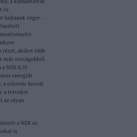
ta: a karbantartás
t és
t hajtanak végre –
alasztott
lyamatirányító
ndszer
részt, akiket több
és más országokból.
n a NEK 8,51
amos energiát
, a szlovén-horvát
: a terveket
l az olyan
 között a NEK az
okat is