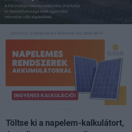
A hőszivattyú csendes működése, komfortja
és fenntarthatósága miatt egyre több
otthonban válik alapkellékké.
Létrehozva:
2 hónap telt el a létrehozás óta
|
2026-06-07
Töltse ki a napelem-kalkulátort,