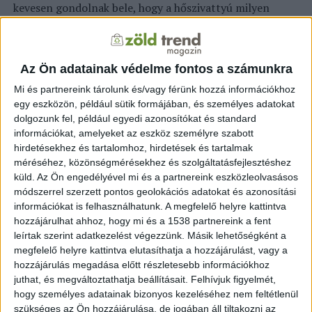
kevesen gondolnak bele, hogy a hőszivattyú milyen
látványos életminőségbeli változást eredményezhet. Egy
modern hőszivattyús rendszer olyasfajta kényelmet
biztosít, amelyhez észrevétlenül szokik hozzá az ember:
Az Ön adatainak védelme fontos a számunkra
segítségével a lakás hőmérséklete állandó és
kiegyensúlyozott marad, a rendszer pedig szinte
Mi és partnereink tárolunk és/vagy férünk hozzá információkhoz
egy eszközön, például sütik formájában, és személyes adatokat
láthatatlanul végzi a dolgát. Nem kell reggel fagyos
dolgozunk fel, például egyedi azonosítókat és standard
szobára ébredni vagy este túlfűtött nappaliban
információkat, amelyeket az eszköz személyre szabott
szellőztetni.
hirdetésekhez és tartalomhoz, hirdetések és tartalmak
méréséhez, közönségmérésekhez és szolgáltatásfejlesztéshez
Ahogyan autónkban automatikus, a környezethez
küld.
Az Ön engedélyével mi és a partnereink eszközleolvasásos
igazodó klíma működik, úgy érhető el hasonló
módszerrel szerzett pontos geolokációs adatokat és azonosítási
otthonunk fűtési rendszerében is. A korszerű
információkat is felhasználhatunk. A megfelelő helyre kattintva
hőszivattyúk nem igényelnek folyamatos odafigyelést,
hozzájárulhat ahhoz, hogy mi és a 1538 partnereink a fent
leírtak szerint adatkezelést végezzünk. Másik lehetőségként a
ehelyett csendesen, szinte láthatatlanul, intelligensen
megfelelő helyre kattintva elutasíthatja a hozzájárulást, vagy a
alkalmazkodnak az időjáráshoz és az otthon igényeihez.
hozzájárulás megadása előtt részletesebb információkhoz
juthat, és megváltoztathatja beállításait.
Felhívjuk figyelmét,
A technológia emellett presztízskérdéssé is válhat: az
hogy személyes adatainak bizonyos kezeléséhez nem feltétlenül
energiatudatos, korszerű otthon nem pusztán praktikus
szükséges az Ön hozzájárulása, de jogában áll tiltakozni az