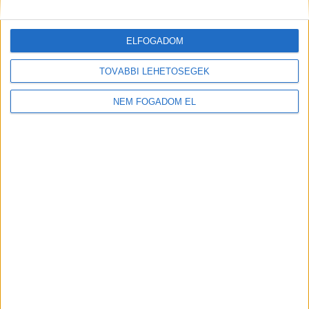
ELFOGADOM
TOVÁBBI LEHETŐSÉGEK
NEM FOGADOM EL
Töltse ki a napelem-kalkulátort, és
tudja meg, mennyibe kerülhet az Ön
rendszere!
Ingyenes kalkulálás