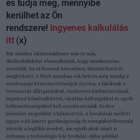
és tudja meg, mennyibe
kerülhet az Ön
rendszere!
Ingyenes kalkulálás
itt
(x)
Bár minden lakástulajdonos más és más,
ökölszabályként elmondhatjuk, hogy mindannyian
szeretjük, ha otthonunk kényelmes, kiszámítható és
megbízható. A fűtés azonban sok helyen még mindig a
mindennapi kényelmetlenségek forrása, a lakóknak a
termosztát állítgatásával, rendszeres karbantartással,
ingadozó hőmérséklettel, váratlan költségekkel és egyéb
kellemetlenségekkel kell szembenézniük. Ezekre
jelenthet megoldást a hőszivattyú. A beruházás mellett
ugyan a jól ismert gazdaságosság és energiahatékonyság
jelentik a legfőbb érveket, ám egyéb okok miatt is
érdemes a technológia felé fordulni. Abba például