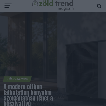
ZÖLD ENERGIA
A modern otthon
láthatatlan kényelmi
szolgáltatása lehet a
hőszivattyú