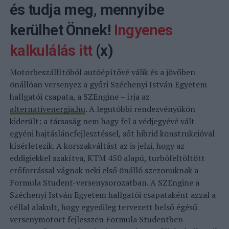
és tudja meg, mennyibe
kerülhet Önnek!
Ingyenes
kalkulálás itt
(x)
Motorbeszállítóból autóépítővé válik és a jövőben
önállóan versenyez a győri Széchenyi István Egyetem
hallgatói csapata, a SZEngine – írja az
alternativenergia.hu
. A legutóbbi rendezvényükön
kiderült: a társaság nem hagy fel a védjegyévé vált
egyéni hajtásláncfejlesztéssel, sőt hibrid konstrukcióval
kísérletezik. A korszakváltást az is jelzi, hogy az
eddigiekkel szakítva, KTM 450 alapú, turbófeltöltött
erőforrással vágnak neki első önálló szezonuknak a
Formula Student-versenysorozatban. A SZEngine a
Széchenyi István Egyetem hallgatói csapataként azzal a
céllal alakult, hogy egyedileg tervezett belső égésű
versenymotort fejlesszen Formula Studentben