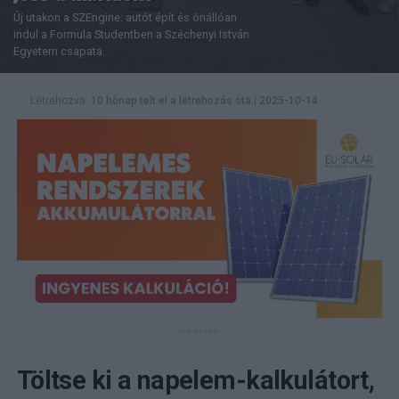
Új utakon a SZEngine: autót épít és önállóan
indul a Formula Studentben a Széchenyi István
Egyetem csapata.
Létrehozva:
10 hónap telt el a létrehozás óta
|
2025-10-14
Töltse ki a napelem-kalkulátort,