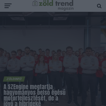
ZÖLDINFÓ
A SZEngine megtartja
hagyományos belső égésű
motorfejlesztését, de a
jövő a hibrideké