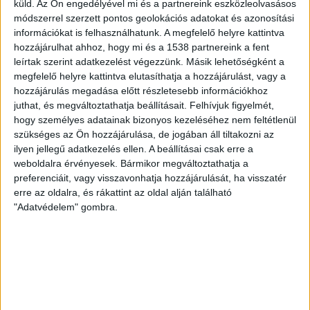
küld.
Az Ön engedélyével mi és a partnereink eszközleolvasásos
Teljesítményelektronika Tanszék vezetője
módszerrel szerzett pontos geolokációs adatokat és azonosítási
hangsúlyozta: a SZEngine nem csak szakmai fejlődést
információkat is felhasználhatunk. A megfelelő helyre kattintva
biztosít, de emberileg is formálja a hallgatókat, ami az
hozzájárulhat ahhoz, hogy mi és a 1538 partnereink a fent
eredmények mellett a közösség szellemiségében is
leírtak szerint adatkezelést végezzünk. Másik lehetőségként a
megmutatkozik.
megfelelő helyre kattintva elutasíthatja a hozzájárulást, vagy a
hozzájárulás megadása előtt részletesebb információkhoz
juthat, és megváltoztathatja beállításait.
Felhívjuk figyelmét,
„Büszkék vagyunk arra, hogy a Széchenyi István
hogy személyes adatainak bizonyos kezeléséhez nem feltétlenül
Egyetemen ilyen magas színvonalú és nemzetközileg
szükséges az Ön hozzájárulása, de jogában áll tiltakozni az
elismert munka folyik. Sosem a legjobb motor
ilyen jellegű adatkezelés ellen. A beállításai csak erre a
létrehozása volt az elsődleges cél, hanem az, hogy a
weboldalra érvényesek. Bármikor megváltoztathatja a
csatlakozó hallgatók gyakorlati képzést kapjanak a
preferenciáit, vagy visszavonhatja hozzájárulását, ha visszatér
tanulmányaik mellett. Bízom benne, hogy a lelkesedésük
erre az oldalra, és rákattint az oldal alján található
a jövőben is töretlen marad” – mondta, majd
"Adatvédelem" gombra.
megjegyezte: Győr, a régió és az egyetem is hosszú
múltra tekint vissza a gépgyártás és járműipar
területén, amely örökség felelősséggel is jár. „Felelősség
a folyamatos fejlődésért, az oktatás minőségéért és
azért, hogy támogassuk azokat a mérnököket, kutatókat
és fejlesztőket, akik a holnap technológiáit formálják” –