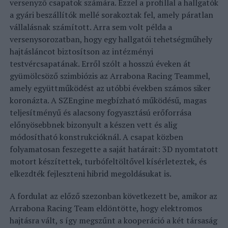
versenyző csapatok számára. Ezzel a profillal a hallgatók
a gyári beszállítók mellé sorakoztak fel, amely páratlan
vállalásnak számított. Arra sem volt példa a
versenysorozatban, hogy egy hallgatói tehetségműhely
hajtásláncot biztosítson az intézményi
testvércsapatának. Erről szólt a hosszú éveken át
gyümölcsöző szimbiózis az Arrabona Racing Teammel,
amely együttműködést az utóbbi években számos siker
koronázta. A SZEngine megbízható működésű, magas
teljesítményű és alacsony fogyasztású erőforrása
előnyösebbnek bizonyult a készen vett és alig
módosítható konstrukcióknál. A csapat közben
folyamatosan feszegette a saját határait: 3D nyomtatott
motort készítettek, turbófeltöltővel kísérleteztek, és
elkezdték fejleszteni hibrid megoldásukat is.
A fordulat az előző szezonban következett be, amikor az
Arrabona Racing Team eldöntötte, hogy elektromos
hajtásra vált, s így megszűnt a kooperáció a két társaság