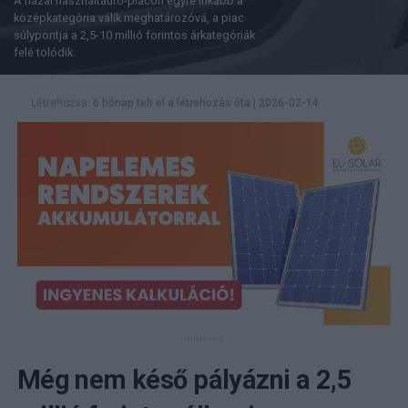
A hazai használtautó-piacon egyre inkább a
középkategória válik meghatározóvá, a piac
súlypontja a 2,5-10 millió forintos árkategóriák
felé tolódik.
Létrehozva:
6 hónap telt el a létrehozás óta
|
2026-02-14
Még nem késő pályázni a 2,5