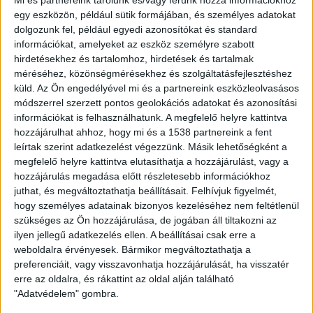
ezer dízelautó 41 százalékot képviselt a kínálatban. Az
egy eszközön, például sütik formájában, és személyes adatokat
alternatív hajtású járművek részesedése továbbra is
dolgozunk fel, például egyedi azonosítókat és standard
információkat, amelyeket az eszköz személyre szabott
alacsonyabb, az elektromosok a kínálat 5,4 százalékát, a
hirdetésekhez és tartalomhoz, hirdetések és tartalmak
hibridek pedig 4,8 százalékát teszik ki. A
méréséhez, közönségmérésekhez és szolgáltatásfejlesztéshez
Használtautó.hu kínálatában az előző év azonos
küld.
Az Ön engedélyével mi és a partnereink eszközleolvasásos
időszakához viszonyítva az elektromos meghajtású
módszerrel szerzett pontos geolokációs adatokat és azonosítási
autók száma 23,3 százalékkal, a hibrideké 15,5
információkat is felhasználhatunk. A megfelelő helyre kattintva
százalékkal nőtt, ugyanakkor a benzinmeghajtásúaké 1,9
hozzájárulhat ahhoz, hogy mi és a 1538 partnereink a fent
százalékkal, a dízelmeghajtású autók száma pedig 5,1
leírtak szerint adatkezelést végezzünk. Másik lehetőségként a
megfelelő helyre kattintva elutasíthatja a hozzájárulást, vagy a
százalékkal csökkent.
hozzájárulás megadása előtt részletesebb információkhoz
juthat, és megváltoztathatja beállításait.
Felhívjuk figyelmét,
A meghirdetett benzines autók átlagosan 152 ezer
hogy személyes adatainak bizonyos kezeléséhez nem feltétlenül
kilométert, míg a dízelek mintegy 218 ezer kilométert
szükséges az Ön hozzájárulása, de jogában áll tiltakozni az
futottak. A benzines autók átlagéletkora 13,3 év, a
ilyen jellegű adatkezelés ellen. A beállításai csak erre a
dízeleké 12,1 év volt. Éves összevetésben a dízelek
weboldalra érvényesek. Bármikor megváltoztathatja a
futásteljesítménye 0,9 százalékkal, míg a benzineseké
preferenciáit, vagy visszavonhatja hozzájárulását, ha visszatér
2,6 százalékkal csökkent. A dízeles személygépjárművek
erre az oldalra, és rákattint az oldal alján található
"Adatvédelem" gombra.
átlagéletkora nem változott, a benzineseké 3,6
százalékkal csökkent. A kínálati átlagárak alapján