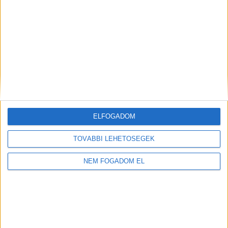
ELFOGADOM
TOVÁBBI LEHETŐSÉGEK
NEM FOGADOM EL
Töltse ki a napelem-kalkulátort, és
tudja meg, mennyibe kerülhet az Ön