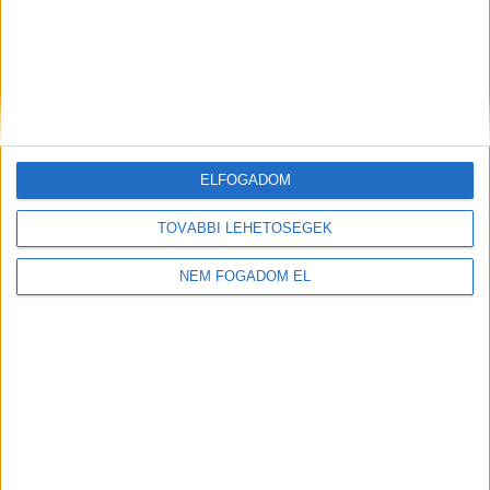
ELFOGADOM
TOVÁBBI LEHETŐSÉGEK
NEM FOGADOM EL
Töltse ki a napelem-kalkulátort, és
tudja meg, mennyibe kerülhet az Ön
rendszere!
Ingyenes kalkulálás
TOVÁBB OLVASOM
itt
(x)
EZEKET OLVASSÁK
Az egészségügyi határérték felett alakult az ózon