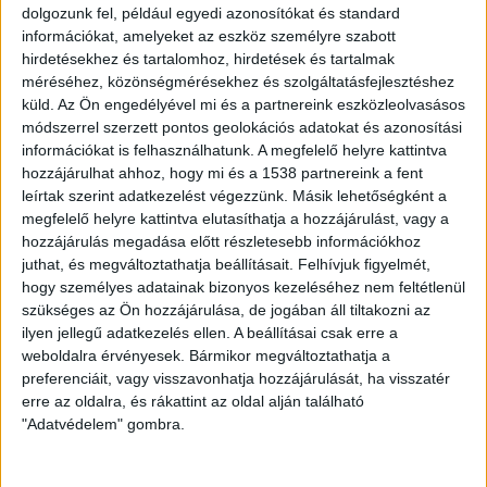
dolgozunk fel, például egyedi azonosítókat és standard
tervezett karbonsemlegesség felé, miközben beruházási
információkat, amelyeket az eszköz személyre szabott
biztonságot nyújt a vállalkozásoknak és megerősíti az
hirdetésekhez és tartalomhoz, hirdetések és tartalmak
EU tiszta átmenetét, ipari versenyképességét és
méréséhez, közönségmérésekhez és szolgáltatásfejlesztéshez
energiafüggetlenségét.
küld.
Az Ön engedélyével mi és a partnereink eszközleolvasásos
módszerrel szerzett pontos geolokációs adatokat és azonosítási
A megállapodás olyan átmenetet vázol a 2030 utáni
információkat is felhasználhatunk. A megfelelő helyre kattintva
időszakra, amely figyelembe veszi a jelenlegi gazdasági
hozzájárulhat ahhoz, hogy mi és a 1538 partnereink a fent
és geopolitikai körülményeket. A keretrendszer
leírtak szerint adatkezelést végezzünk. Másik lehetőségként a
megfelelő helyre kattintva elutasíthatja a hozzájárulást, vagy a
lehetőséget ad arra, hogy a tagállamok nagyobb
hozzájárulás megadása előtt részletesebb információkhoz
mozgástérrel, egyszerűbben és költséghatékonyabban
juthat, és megváltoztathatja beállításait.
Felhívjuk figyelmét,
teljesítsék vállalásaikat, és számol a különböző ágazatok
hogy személyes adatainak bizonyos kezeléséhez nem feltétlenül
közötti rugalmas teljesítéssel is. Az előrehaladást
szükséges az Ön hozzájárulása, de jogában áll tiltakozni az
kétévente értékelik és a felülvizsgálatok során
ilyen jellegű adatkezelés ellen. A beállításai csak erre a
figyelembe veszik az energiaárak, a technológiai fejlődés
weboldalra érvényesek. Bármikor megváltoztathatja a
és az európai ipar versenyképességének alakulását.
preferenciáit, vagy visszavonhatja hozzájárulását, ha visszatér
erre az oldalra, és rákattint az oldal alján található
"Adatvédelem" gombra.
A megállapodás egyúttal 2028-ra halasztja az új
kibocsátáskereskedelmi rendszer alkalmazását az
épületek, a közúti közlekedés és a kisebb ipari szereplők