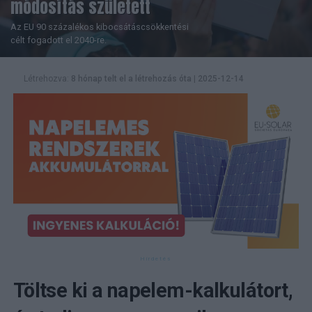
módosítás született
Az EU 90 százalékos kibocsátáscsökkentési
célt fogadott el 2040-re.
Létrehozva:
8 hónap telt el a létrehozás óta
|
2025-12-14
Töltse ki a napelem-kalkulátort,