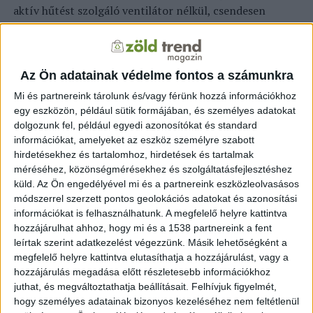
aktív hűtést szolgáló ventilátor nélkül, csendesen
működjenek. Fontos továbbá, hogy a maximális
egyenáramú bemenet révén nagyobb teljesítményű
napelemekkel legyenek kombinálhatóak, hálózati
Az Ön adatainak védelme fontos a számunkra
kimenetelük elbírja a kritikus terhelést, moduláris
kialakításuk pedig könnyű, telepítésük egyszerű,
Mi és partnereink tárolunk és/vagy férünk hozzá információkhoz
karbantartásuk alacsony igényű legyen.
egy eszközön, például sütik formájában, és személyes adatokat
dolgozunk fel, például egyedi azonosítókat és standard
A
Swatten All-in-One
(minden egyben) termékcsaládja
információkat, amelyeket az eszköz személyre szabott
hirdetésekhez és tartalomhoz, hirdetések és tartalmak
a napelemeket, az akkumulátorokat, az
méréséhez, közönségmérésekhez és szolgáltatásfejlesztéshez
elektromosjármű-töltőket és az okos hálózattal
küld.
Az Ön engedélyével mi és a partnereink eszközleolvasásos
kompatibilis hőszivattyúkat kombinálja, átfogó
módszerrel szerzett pontos geolokációs adatokat és azonosítási
megoldást kínálva a felhasználóknak. A rendszer a
információkat is felhasználhatunk. A megfelelő helyre kattintva
háztartások és a cégek számára egyaránt jelentősen
hozzájárulhat ahhoz, hogy mi és a 1538 partnereink a fent
olcsóbb energiaszámlákat, nagyobb függetlenséget és
leírtak szerint adatkezelést végezzünk. Másik lehetőségként a
biztonságot, valamint környezetbarát megoldás nyújt.
megfelelő helyre kattintva elutasíthatja a hozzájárulást, vagy a
hozzájárulás megadása előtt részletesebb információkhoz
juthat, és megváltoztathatja beállításait.
Felhívjuk figyelmét,
A 10–50 kW-os háromfázisú hibrid inverter
hogy személyes adatainak bizonyos kezeléséhez nem feltétlenül
párhuzamosan akár 30 egységet is támogat 1,5 MW