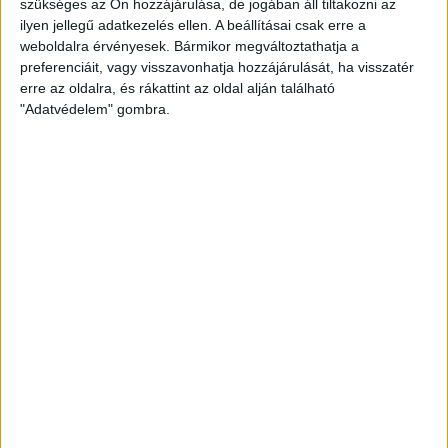
szükséges az Ön hozzájárulása, de jogában áll tiltakozni az
teljesítményig és 3 MWh tárolókapacitásig. A rendszer
ilyen jellegű adatkezelés ellen. A beállításai csak erre a
nemcsak gyárak, gazdaságok és kereskedelmi épületek,
weboldalra érvényesek. Bármikor megváltoztathatja a
hanem fejlett otthonok számára is ideális. A fejlett
preferenciáit, vagy visszavonhatja hozzájárulását, ha visszatér
MPPT-technológia (Maximum Power Point Tracking) és
erre az oldalra, és rákattint az oldal alján található
az akár 200%-os túlméretezés lehetősége biztosítja,
"Adatvédelem" gombra.
hogy a rendszer a napsütés változékonysága mellett is
hatékony maradjon, a termékcsalád emellett lehetővé
teszi, hogy a rendszer révén egyszerre üzemeljen egy 11
kW-os elektromosjármű-töltő és a nagy áramigényű
készülékek, így a hőszivattyúk.