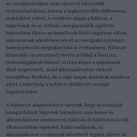
az energiatárolásra nem egyszerű háztartási
technológiánként, hanem a legkorszerűbb elektromos
eszközként tekint. A rendszer alapja a hálózat, a
napelemek és az otthoni energiatárolók együttes
használata, illetve az áramforrás közti rugalmas váltás,
ami nemcsak jelentősen növeli az energiabiztonságot,
hanem jelentős megtakarítást is eredményez. Hálózati
kimaradás (áramszünet) esetén például a Swatten
technológiájával ellátott otthon képes a napelemek
által megtermelt, majd akkumulátorban eltárolt
energiához fordulni, de a napi magas áramárak esetén is
adott a lehetőség a helyben előállított energia
fogyasztására.
A fejlesztés alapelvei közé tartozik, hogy az eszközök
kompatibilisek legyenek bármilyen napelemes és
akkumulátoros rendszerrel, hálózati és hálózaton kívüli
alkalmazásban egyaránt funkcionáljanak, az
akkumulátoros rendszerük bővíthető legyen, illetve az