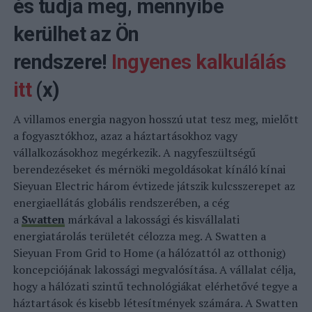
és tudja meg, mennyibe
kerülhet az Ön
rendszere!
Ingyenes kalkulálás
itt
(x)
A villamos energia nagyon hosszú utat tesz meg, mielőtt
a fogyasztókhoz, azaz a háztartásokhoz vagy
vállalkozásokhoz megérkezik. A nagyfeszültségű
berendezéseket és mérnöki megoldásokat kínáló kínai
Sieyuan Electric három évtizede játszik kulcsszerepet az
energiaellátás globális rendszerében, a cég
a
Swatten
márkával a lakossági és kisvállalati
energiatárolás területét célozza meg. A Swatten a
Sieyuan From Grid to Home (a hálózattól az otthonig)
koncepciójának lakossági megvalósítása. A vállalat célja,
hogy a hálózati szintű technológiákat elérhetővé tegye a
háztartások és kisebb létesítmények számára. A Swatten