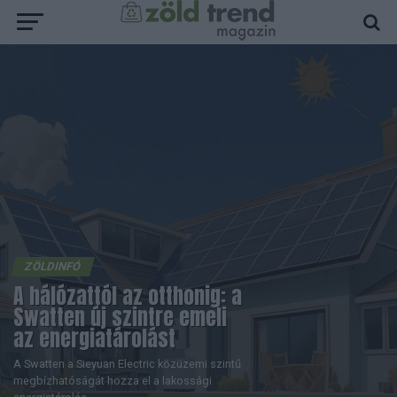
ZÖLDINFÓ
A hálózattól az otthonig: a
Swatten új szintre emeli
az energiatárolást
A Swatten a Sieyuan Electric közüzemi szintű
megbízhatóságát hozza el a lakossági