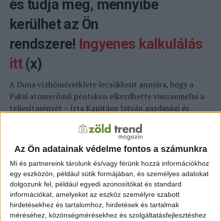
és tudja meg, mennyibe
kerülhet az Ön
rendszere!
Ingyenes kalkulálás
itt
(x)
A Duna vízhőmérséklete lecsökkent annyira, hogy a
Paksi atomerőmű pénteken elkezdhette visszaemelni a
teljesítményét – írta Kapitány István gazdasági és
energetikai miniszter Facebook-oldalán – olvasható az
alternativenergia.hu
oldalán. Az atomerőmű 2000
megawatt névleges teljesítménnyel rendelkezik. Az
Az Ön adatainak védelme fontos a számunkra
Európát érintő rendkívüli hőhullám miatt az elmúlt egy
Mi és partnereink tárolunk és/vagy férünk hozzá információkhoz
hét során több lépésben csökkenteni kellett az erőmű
egy eszközön, például sütik formájában, és személyes adatokat
teljesítményét Magyar Villamosenergia-ipari Átviteli
dolgozunk fel, például egyedi azonosítókat és standard
Rendszerirányító (MAVIR) Zrt.-vel egyeztetve. A
információkat, amelyeket az eszköz személyre szabott
hatályos jogszabály szerint ugyanis a hűtővíz kibocsátási
hirdetésekhez és tartalomhoz, hirdetések és tartalmak
pontjától, azaz a meleg vizes csatorna dunai
méréséhez, közönségmérésekhez és szolgáltatásfejlesztéshez