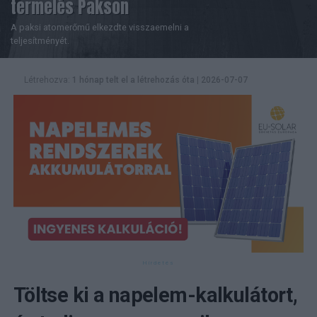
termelés Pakson
A paksi atomerőmű elkezdte visszaemelni a
teljesítményét.
Létrehozva:
1 hónap telt el a létrehozás óta
|
2026-07-07
Töltse ki a napelem-kalkulátort,