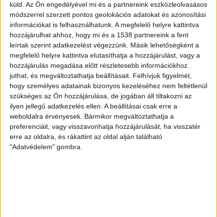
torkolatától 500 méterre a befogadó víz hőmérséklete
küld.
Az Ön engedélyével mi és a partnereink eszközleolvasásos
módszerrel szerzett pontos geolokációs adatokat és azonosítási
nem haladhatja meg a 30 Celsius-fokot. Ez a szabály
információkat is felhasználhatunk. A megfelelő helyre kattintva
egyébként rendkívüli esetben, ellátásbiztonsági okokból
hozzájárulhat ahhoz, hogy mi és a 1538 partnereink a fent
az energiapolitikáért felelős miniszter hozzájárulásával
leírtak szerint adatkezelést végezzünk. Másik lehetőségként a
31,5 Celsius fokig túlléphető – emlékeztetett korábbi
megfelelő helyre kattintva elutasíthatja a hozzájárulást, vagy a
közleményében az aztomerőmű. A miniszter a hét elején
hozzájárulás megadása előtt részletesebb információkhoz
azt jelezte, hogy Magyarország energiaellátása
juthat, és megváltoztathatja beállításait.
Felhívjuk figyelmét,
biztonságos és folyamatos, valamint, hogy a Duna
hogy személyes adatainak bizonyos kezeléséhez nem feltétlenül
szükséges az Ön hozzájárulása, de jogában áll tiltakozni az
vízhőmérsékletét folyamatosan mérik, és élővilága nincs
ilyen jellegű adatkezelés ellen. A beállításai csak erre a
veszélyben.
weboldalra érvényesek. Bármikor megváltoztathatja a
preferenciáit, vagy visszavonhatja hozzájárulását, ha visszatér
KAPCSOLÓDÓ TARTALOM:
ATOMENERGIA
ATOMERŐMŰ
erre az oldalra, és rákattint az oldal alján található
ENERGIA
TERMELÉS
"Adatvédelem" gombra.
EZ IS ÉRDEKELHET
Nem állhat le teljesen a krskói atomerőmű, a
hálózat stabilitása a tét