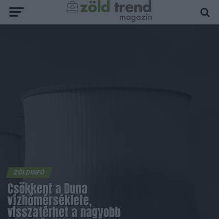
ZÖLDINFÓ
Csökkent a Duna
vízhőmérséklete,
visszatérhet a nagyobb