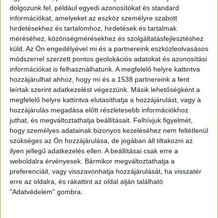
dolgozunk fel, például egyedi azonosítókat és standard
Eközben egyre több környezettudatos kerttulajdonos
információkat, amelyeket az eszköz személyre szabott
cseréli kaszára a fűnyíróját. Egyrészt, mert nem olyan
hirdetésekhez és tartalomhoz, hirdetések és tartalmak
zajos, másrészt pedig mert a kaszálás jót tesz a
méréséhez, közönségmérésekhez és szolgáltatásfejlesztéshez
küld.
Az Ön engedélyével mi és a partnereink eszközleolvasásos
biodiverzitásnak. Míg a fűnyírók a talaj faunájának 70
módszerrel szerzett pontos geolokációs adatokat és azonosítási
százalékát megsemmisítik, addig a kaszált területeken
információkat is felhasználhatunk. A megfelelő helyre kattintva
egyre több és többféle rovar lel otthonra. Ráadásul az
hozzájárulhat ahhoz, hogy mi és a 1538 partnereink a fent
ilyen területeket sokkal ritkábban kell kaszálni, így a
leírtak szerint adatkezelést végezzünk. Másik lehetőségként a
növények el tudják szórni a magjukat, ami sokkal
megfelelő helyre kattintva elutasíthatja a hozzájárulást, vagy a
színesebb és változatosabb zöldterületet eredményez.
hozzájárulás megadása előtt részletesebb információkhoz
juthat, és megváltoztathatja beállításait.
Felhívjuk figyelmét,
Franz Essl, a Bécsi Egyetem ökológusa az APA
hogy személyes adatainak bizonyos kezeléséhez nem feltétlenül
szükséges az Ön hozzájárulása, de jogában áll tiltakozni az
hírügynökségnek elmondta, hogy a településeken a
ilyen jellegű adatkezelés ellen. A beállításai csak erre a
beépítetlen területek nagy része vagy kert, vagy
weboldalra érvényesek. Bármikor megváltoztathatja a
közpark. Így a kaszával kezelt magánkerteknek nagy
preferenciáit, vagy visszavonhatja hozzájárulását, ha visszatér
jelentősége van a biodiverzitás szempontjából. Bécsben
erre az oldalra, és rákattint az oldal alján található
egyébként már üzlet is nyílt az új trend hatására, ahol
"Adatvédelem" gombra.
nemcsak mindenféle méretű kaszát és kaszakövet
árulnak, de kaszáló tanfolyamokat is tartanak. A