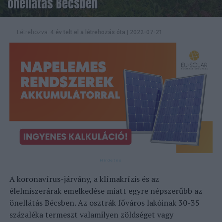
önellátás Bécsben
Létrehozva:
4 év telt el a létrehozás óta
|
2022-07-21
A koronavírus-járvány, a klímakrízis és az
élelmiszerárak emelkedése miatt egyre népszerűbb az
önellátás Bécsben. Az osztrák főváros lakóinak 30-35
százaléka termeszt valamilyen zöldséget vagy