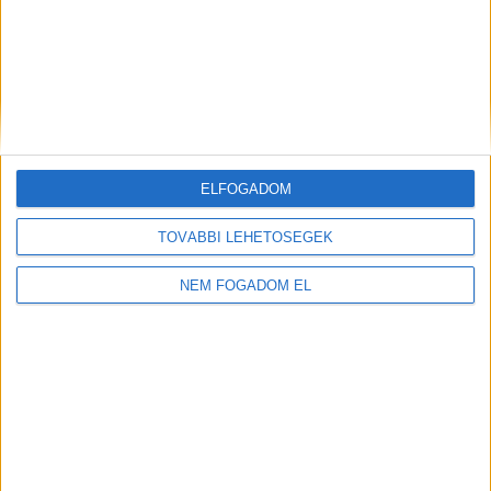
ELFOGADOM
TOVÁBBI LEHETŐSÉGEK
NEM FOGADOM EL
Pécs kertvárosiasabb részei sok család számára azért
lehetnek vonzóak, mert a városi elérhetőség mellett
nyugodtabb, kiszámíthatóbb hétköznapokat
kínálhatnak. Egy csendesebb utca, egy közeli játszótér
vagy egy rövid sétaút sokat hozzáadhat ahhoz, hogy a
TOVÁBB OLVASOM
környék valóban otthonosnak érződjön.