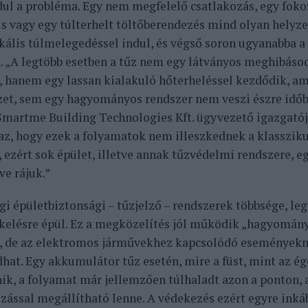
dul a probléma. Egy nem megfelelő csatlakozás, egy fok
s vagy egy túlterhelt töltőberendezés mind olyan helyze
kális túlmelegedéssel indul, és végső soron ugyanabba a
k. „A legtöbb esetben a tűz nem egy látványos meghibás
i, hanem egy lassan kialakuló hőterheléssel kezdődik, a
et, sem egy hagyományos rendszer nem veszi észre idő
 Smartme Building Technologies Kft. ügyvezető igazgatój
az, hogy ezek a folyamatok nem illeszkednek a klasszik
, ezért sok épület, illetve annak tűzvédelmi rendszere, e
ve rájuk.”
gi épületbiztonsági – tűzjelző – rendszerek többsége, leg
kelésre épül. Ez a megközelítés jól működik „hagyomán
, de az elektromos járművekhez kapcsolódó eseményeknél
dhat. Egy akkumulátor tűz esetén, mire a füst, mint az ég
ik, a folyamat már jellemzően túlhaladt azon a ponton, 
zással megállítható lenne. A védekezés ezért egyre inká