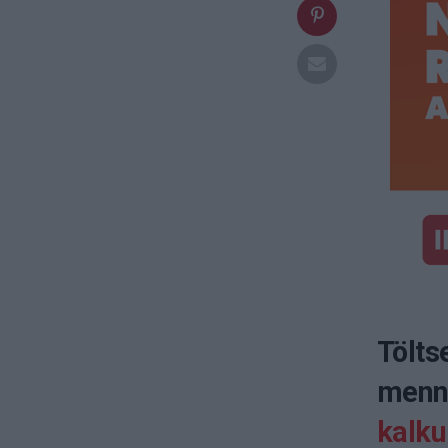
Tölts
menny
kalkul