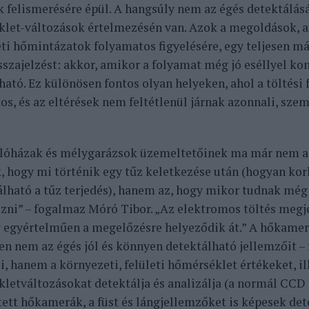
k felismerésére épül. A hangsúly nem az égés detektálás
let-változások értelmezésén van. Azok a megoldások, 
ti hőmintázatok folyamatos figyelésére, egy teljesen má
sszajelzést: akkor, amikor a folyamat még jó eséllyel ko
ható. Ez különösen fontos olyan helyeken, ahol a töltési
os, és az eltérések nem feltétlenül járnak azonnali, sze
lóházak és mélygarázsok üzemeltetőinek ma már nem az
, hogy mi történik egy tűz keletkezése után (hogyan korl
álható a tűz terjedés), hanem az, hogy mikor tudnak még
zni” – fogalmaz Móró Tibor. „Az elektromos töltés megj
 egyértelműen a megelőzésre helyeződik át.” A hőkamer
en nem az égés jól és könnyen detektálható jellemzőit – 
i, hanem a környezeti, felületi hőmérséklet értékeket, il
letváltozásokat detektálja és analizálja (a normál CC
tett hőkamerák, a füst és lángjellemzőket is képesek det