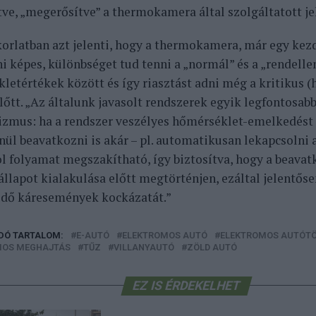
tve, „megerősítve” a thermokamera által szolgáltatott jel
korlatban azt jelenti, hogy a thermokamera, már egy kez
ni képes, különbséget tud tenni a „normál” és a „rendelle
letértékek között és így riasztást adni még a kritikus 
előtt. „Az általunk javasolt rendszerek egyik legfontosab
zmus: ha a rendszer veszélyes hőmérséklet-emelkedést 
ül beavatkozni is akár – pl. automatikusan lekapcsolni a 
ol folyamat megszakítható, így biztosítva, hogy a beava
 állapot kialakulása előtt megtörténjen, ezáltal jelentős
edő káresemények kockázatát.”
DÓ TARTALOM:
E-AUTÓ
ELEKTROMOS AUTÓ
ELEKTROMOS AUTÓT
MOS MEGHAJTÁS
TŰZ
VILLANYAUTÓ
ZÖLD AUTÓ
EZ IS ÉRDEKELHET