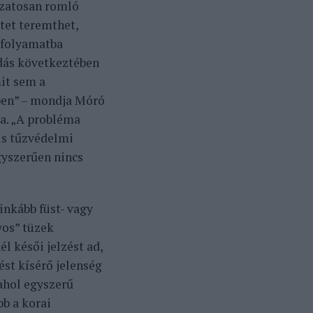
ozatosan romló
tet teremthet,
 folyamatba
odás következtében
mit sem a
ben” – mondja Móró
a. „A probléma
us tűzvédelmi
gyszerűen nincs
inkább füst- vagy
yos” tüzek
 késői jelzést ad,
ést kísérő jelenség
ahol egyszerű
bb a korai