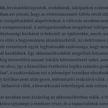
dák, bevásárlóközpontok, irodaházak, lakóparkok számár
ban azt jelenti, hogy az elektromosautó-töltés rövid idő
is szolgáltatásból alapelvárássá. A változás azonban nem
 szempontoknál. A mélygarázsokban megjelenő töltőpo
zbiztonsági kockázat is bekerült az épületekbe, amely 
en eltér a hagyományos járműtüzekétől. Az elektromos
dó események egyik legfontosabb sajátossága, hogy nem
nál kezdődnek. Egy akkumulátorhibát megelőző folyamat
deig észrevétlen marad: lokális hőtermeléssel indul, am
em okoz, így a klasszikus érzékelési logika számára gya
lan”. A szakirodalom ezt a jelenséget termikus elszabadu
y kritikus pont után gyors, önfenntartó reakcióvá válik.
 láthatóvá válik, a beavatkozási lehetőségek már erősen
at azonban nem kizárólag az akkumulátorban rejlik. A tö
uktúra ugyanúgy a rendszer része, és a tapasztalatok szer