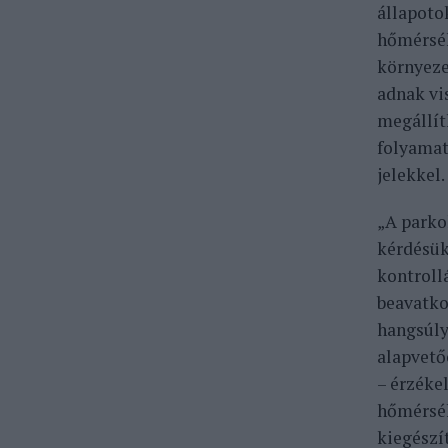
állapoto
hőmérsék
környeze
adnak vi
megállít
folyamat
jelekkel.
„A parko
kérdésük
kontroll
beavatko
hangsúly
alapvető
– érzékel
hőmérsék
kiegészí