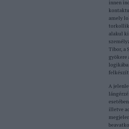
innen in
kontaktu
amely lo
torkolli
alakul k
személyz
Tibor, a
gyökere 
logikába
felkészít
A jelenle
lángérzé
esetében
illetve a
megjelen
beavatko