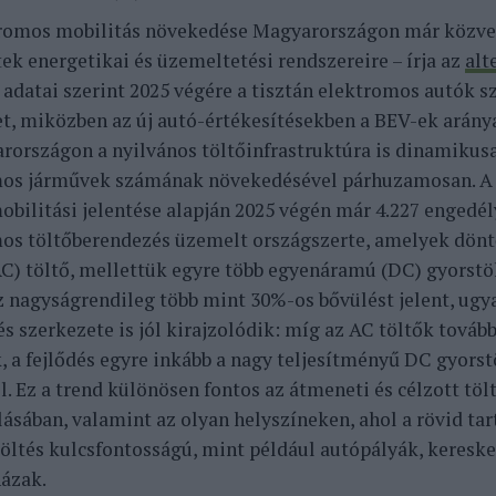
romos mobilitás növekedése Magyarországon már közvet
tek energetikai és üzemeltetési rendszereire – írja az
alt
adatai szerint 2025 végére a tisztán elektromos autók 
et, miközben az új autó-értékesítésekben a BEV-ek arány
arországon a nyilvános töltőinfrastruktúra is dinamikus
os járművek számának növekedésével párhuzamosan. A
obilitási jelentése alapján 2025 végén már 4.227 engedé
os töltőberendezés üzemelt országszerte, amelyek dönt
C) töltő, mellettük egyre több egyenáramú (DC) gyorstöl
z nagyságrendileg több mint 30%-os bővülést jelent, ugy
 szerkezete is jól kirajzolódik: míg az AC töltők tovább
, a fejlődés egyre inkább a nagy teljesítményű DC gyorst
l. Ez a trend különösen fontos az átmeneti és célzott töl
lásában, valamint az olyan helyszíneken, ahol a rövid tar
töltés kulcsfontosságú, mint például autópályák, keresk
ázak.