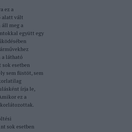
a ez a
 alatt vált
 áll meg a
ntokkal együtt egy
működésében
 járművekhez
 a látható
 sok esetben
ely sem füstöt, sem
korlatilag
lásként írja le,
 Amikor ez a
 korlátozottak.
ltési
int sok esetben