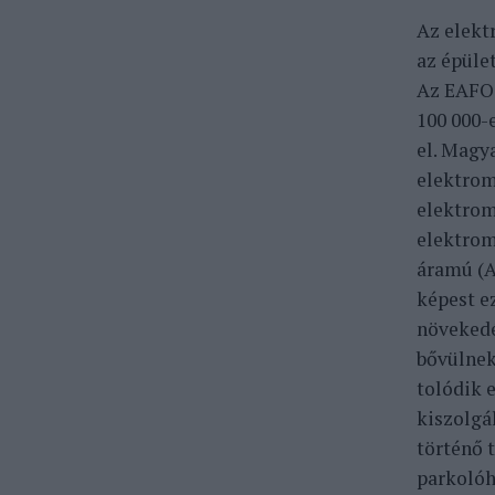
Az elekt
az épüle
Az EAFO 
100 000-
el. Magy
elektrom
elektrom
elektrom
áramú (A
képest e
növekedés
bővülnek
tolódik e
kiszolgá
történő 
parkolóh