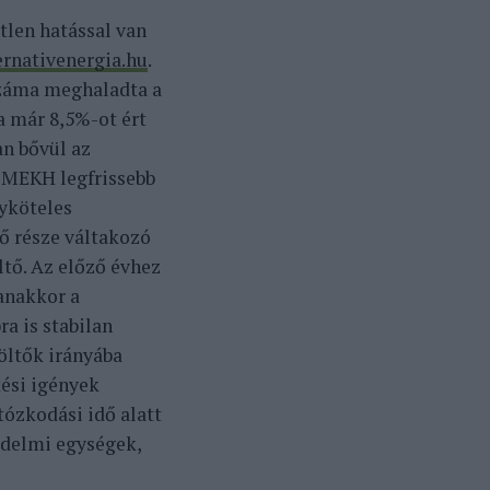
len hatással van
ernativenergia.hu
.
száma meghaladta a
a már 8,5%-ot ért
an bővül az
 MEKH legfrissebb
lyköteles
ő része váltakozó
tő. Az előző évhez
anakkor a
ra is stabilan
öltők irányába
tési igények
tózkodási idő alatt
edelmi egységek,