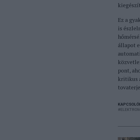
kiegészí
Ez a gya
is észlel
hőmérsék
állapot 
automati
közvetlen
pont, ah
kritikus
tovaterj
KAPCSOLÓ
ELEKTRO