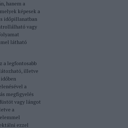
án, hanem a
amelyek képesek a
s időpillanatban
ntrollálható vagy
 folyamat
mmel látható
 a legfontosabb
átozható, illetve
 időben
elenésével a
ás megfigyelés
füstöt vagy lángot
letve a
D elemmel
ektálni ezzel