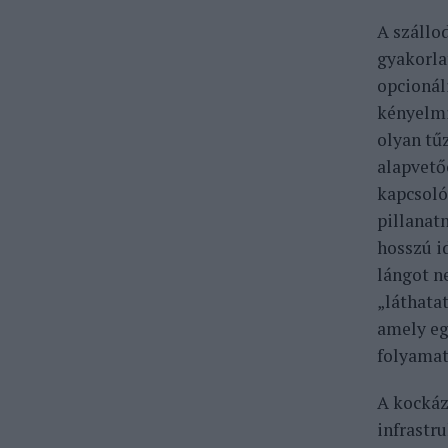
A szállo
gyakorlat
opcionál
kényelmi
olyan tű
alapvető
kapcsoló
pillanat
hosszú i
lángot n
„láthatat
amely eg
folyamat
A kockáz
infrastr