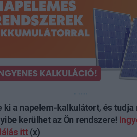
e ki a napelem-kalkulátort, és tudja
ibe kerülhet az Ön rendszere!
Ingy
álás itt
(x)