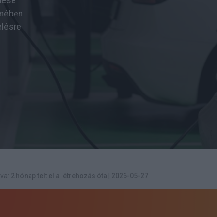
edése
lmében
elésre
va:
2 hónap telt el a létrehozás óta
|
2026-05-27