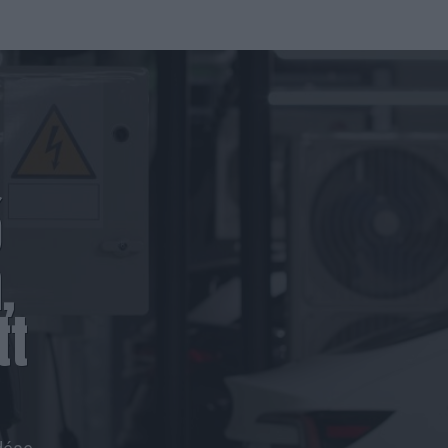
ő
,
tt