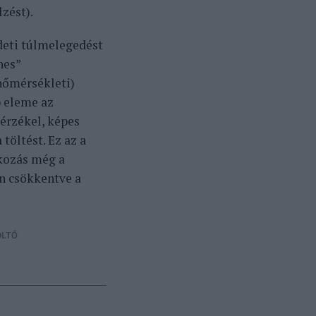
zést).
deti túlmelegedést
nes”
(hőmérsékleti)
b eleme az
érzékel, képes
töltést. Ez az a
tkozás még a
en csökkentve a
ÖLTŐ