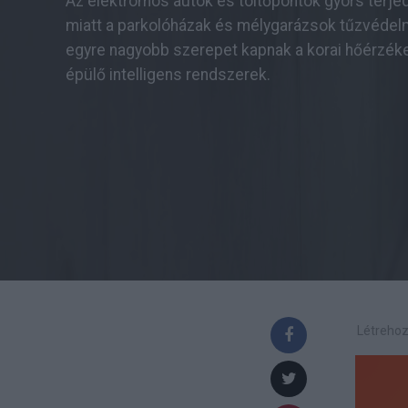
Az elektromos autók és töltőpontok gyors terj
miatt a parkolóházak és mélygarázsok tűzvéde
egyre nagyobb szerepet kapnak a korai hőérzék
épülő intelligens rendszerek.
Létrehoz