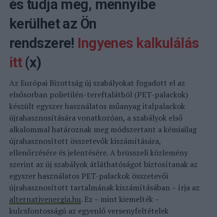
és tudja meg, mennyibe
kerülhet az Ön
rendszere!
Ingyenes kalkulálás
itt
(x)
Az Európai Bizottság új szabályokat fogadott el az
elsősorban polietilén-tereftalátból (PET-palackok)
készült egyszer használatos műanyag italpalackok
újrahasznosítására vonatkozóan, a szabályok első
alkalommal határoznak meg módszertant a kémiailag
újrahasznosított összetevők kiszámítására,
ellenőrzésére és jelentésére. A brüsszeli közlemény
szerint az új szabályok átláthatóságot biztosítanak az
egyszer használatos PET-palackok összetevői
újrahasznosított tartalmának kiszámításában – írja az
alternativenergia.hu
. Ez – mint kiemelték –
kulcsfontosságú az egyenlő versenyfeltételek