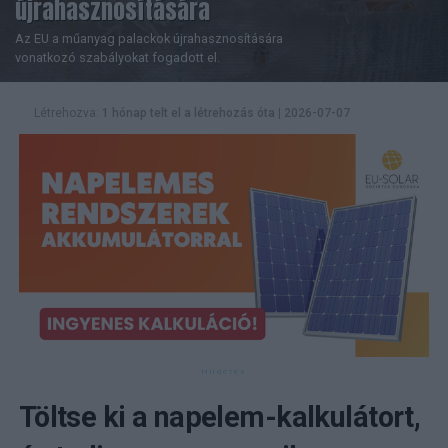
újrahasznosítására
Az EU a műanyag palackok újrahasznosítására
vonatkozó szabályokat fogadott el.
Létrehozva:
1 hónap telt el a létrehozás óta
|
2026-07-07
Töltse ki a napelem-kalkulátort,