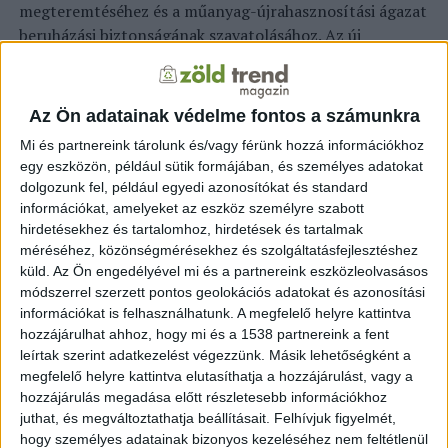
megteremtéséhez és a műanyag-újrahasznosítási ágazat
beruházási biztonságának szavatolásához. Az új
szabályok bármilyen újrahasznosítási technológiára
alkalmazhatók, beleértve a kémiai és mechanikai
technológiákat is. A szabályozás segíteni fogja a
Az Ön adatainak védelme fontos a számunkra
tagállamokat az egyszer használatos műanyagokról
Mi és partnereink tárolunk és/vagy férünk hozzá információkhoz
szóló irányelvben meghatározott újrahasznosított
egy eszközön, például sütik formájában, és személyes adatokat
tartalomra vonatkozó cél elérésében – írták.
dolgozunk fel, például egyedi azonosítókat és standard
információkat, amelyeket az eszköz személyre szabott
Megjegyezték: a mechanikai újrahasznosítás jelenleg a
hirdetésekhez és tartalomhoz, hirdetések és tartalmak
műanyagok újrahasznosításának legszélesebb körben
méréséhez, közönségmérésekhez és szolgáltatásfejlesztéshez
használt módszere. Ezt jellemzően a műanyagok
küld.
Az Ön engedélyével mi és a partnereink eszközleolvasásos
válogatására, tisztítására, aprítására és új termékekké
módszerrel szerzett pontos geolokációs adatokat és azonosítási
információkat is felhasználhatunk. A megfelelő helyre kattintva
formálására használják. Egyes műanyaghulladékok
hozzájárulhat ahhoz, hogy mi és a 1538 partnereink a fent
azonban nem hasznosíthatók hatékonyan
leírtak szerint adatkezelést végezzünk. Másik lehetőségként a
mechanikusan. Ezek közé például az
megfelelő helyre kattintva elutasíthatja a hozzájárulást, vagy a
élelmiszermaradékokat, adalékanyagokat és egyéb
hozzájárulás megadása előtt részletesebb információkhoz
vegyes anyagokat tartalmazó műanyaghulladékok
juthat, és megváltoztathatja beállításait.
Felhívjuk figyelmét,
tartoznak. Esetükben a kémiai újrahasznosítás
hogy személyes adatainak bizonyos kezeléséhez nem feltétlenül