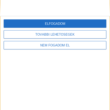
ELFOGADOM
TOVÁBBI LEHETŐSÉGEK
NEM FOGADOM EL
Töltse ki a napelem-kalkulátort, és