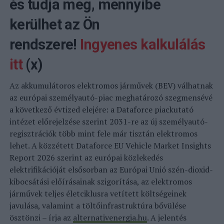
és tudja meg, mennyibe
kerülhet az Ön
rendszere!
Ingyenes kalkulálás
itt
(x)
Az akkumulátoros elektromos járművek (BEV) válhatnak
az európai személyautó-piac meghatározó szegmensévé
a következő évtized elejére: a Dataforce piackutató
intézet előrejelzése szerint 2031-re az új személyautó-
regisztrációk több mint fele már tisztán elektromos
lehet. A közzétett Dataforce EU Vehicle Market Insights
Report 2026 szerint az európai közlekedés
elektrifikációját elsősorban az Európai Unió szén-dioxid-
kibocsátási előírásainak szigorítása, az elektromos
járművek teljes életciklusra vetített költségeinek
javulása, valamint a töltőinfrastruktúra bővülése
ösztönzi – írja az
alternativenergia.hu
. A jelentés