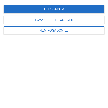
ELFOGADOM
TOVÁBBI LEHETŐSÉGEK
NEM FOGADOM EL
Töltse ki a napelem-kalkulátort, és
tudja meg, mennyibe kerülhet az Ön
rendszere!
Ingyenes kalkulálás
TOVÁBB OLVASOM