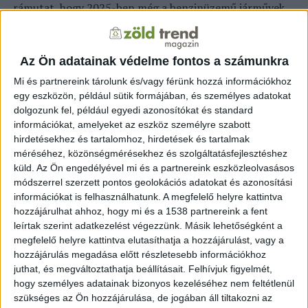
rámutat, hogy 2025-ben még a benzinüzemű járművek
rendelkeztek a legnagyobb piaci részesedéssel, ám
arányuk folyamatosan csökken. A Dataforce várakozásai
szerint az elektromos autók még 2030 előtt
Az Ön adatainak védelme fontos a számunkra
megelőzhetik a benzines modelleket az új
Mi és partnereink tárolunk és/vagy férünk hozzá információkhoz
értékesítésekben.
egy eszközön, például sütik formájában, és személyes adatokat
dolgozunk fel, például egyedi azonosítókat és standard
Gazdasági szempontból az átállást tovább gyorsíthatja
információkat, amelyeket az eszköz személyre szabott
az EU kibocsátáskereskedelmi rendszerének
hirdetésekhez és tartalomhoz, hirdetések és tartalmak
közlekedésre és épületekre kiterjesztett, ETS2 néven
méréséhez, közönségmérésekhez és szolgáltatásfejlesztéshez
ismert szakasza, amely várhatóan 2028-tól növeli a
küld.
Az Ön engedélyével mi és a partnereink eszközleolvasásos
módszerrel szerzett pontos geolokációs adatokat és azonosítási
fosszilis üzemanyagok költségeit. Ez javíthatja az
információkat is felhasználhatunk. A megfelelő helyre kattintva
elektromos járművek versenyképességét a fogyasztók és
hozzájárulhat ahhoz, hogy mi és a 1538 partnereink a fent
a vállalati flották számára egyaránt. A nyilvános
leírtak szerint adatkezelést végezzünk. Másik lehetőségként a
töltőpontok száma Európában 2025-re meghaladta az
megfelelő helyre kattintva elutasíthatja a hozzájárulást, vagy a
egymilliót, ugyanakkor a töltőhálózat területi
hozzájárulás megadása előtt részletesebb információkhoz
egyenlőtlenségei és a lakossági töltési lehetőségek
juthat, és megváltoztathatja beállításait.
Felhívjuk figyelmét,
korlátozott elérhetősége továbbra is akadályozzák a
hogy személyes adatainak bizonyos kezeléséhez nem feltétlenül
szükséges az Ön hozzájárulása, de jogában áll tiltakozni az
gyorsabb terjedést. A hibrid és plug-in hibrid járművek