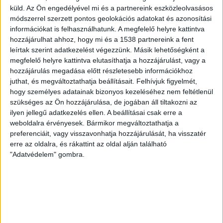
meglévő kutatás-termelési együttműködés bővítése –
küld.
Az Ön engedélyével mi és a partnereink eszközleolvasásos
módszerrel szerzett pontos geolokációs adatokat és azonosítási
írták, hozzátéve, hogy a kazah és magyar vállalat a kínai
információkat is felhasználhatunk. A megfelelő helyre kattintva
Sinopec közösen indított gázkitermelést a kazahsztáni
hozzájárulhat ahhoz, hogy mi és a 1538 partnereink a fent
Rozskovszkij-mezőn. A mostani keretmegállapodás
leírtak szerint adatkezelést végezzünk. Másik lehetőségként a
pedig tovább erősítheti a kelet-közép-európai térség
megfelelő helyre kattintva elutasíthatja a hozzájárulást, vagy a
ellátásbiztonságát. Szabó Gabriel, a Mol-csoport
hozzájárulás megadása előtt részletesebb információkhoz
Downstream üzletágának ügyvezető igazgatója a
juthat, és megváltoztathatja beállításait.
Felhívjuk figyelmét,
közleményben hangsúlyozta: a Mol- csoport több mint
hogy személyes adatainak bizonyos kezeléséhez nem feltétlenül
szükséges az Ön hozzájárulása, de jogában áll tiltakozni az
egy évtizede dolgozik azon, hogy megerősítse az Adria-
ilyen jellegű adatkezelés ellen. A beállításai csak erre a
vezetéket és az ahhoz kapcsolódó infrastruktúrát,
weboldalra érvényesek. Bármikor megváltoztathatja a
rugalmasabbá tegye a finomítói technológiáját és
preferenciáit, vagy visszavonhatja hozzájárulását, ha visszatér
felépítsen egy új, kereskedelmileg is működőképes
erre az oldalra, és rákattint az oldal alján található
ellátási útvonalat.
"Adatvédelem" gombra.
KAPCSOLÓDÓ TARTALOM:
ENERGIA
KŐOLAJ
KŐOLAJSZÁLLÍTMÁNY
OLAJ
EZ IS ÉRDEKELHET