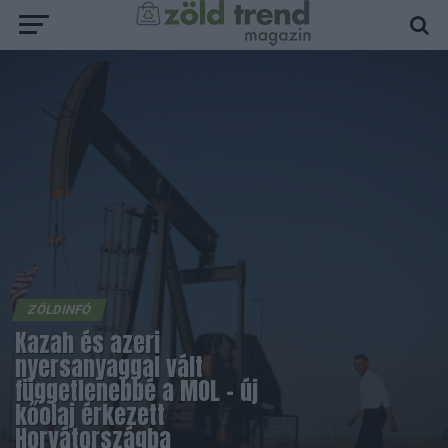
ZÖLDINFÓ
Kazah és azeri
nyersanyaggal vált
függetlenebbé a MOL – új
kőolaj érkezett
Horvátországba