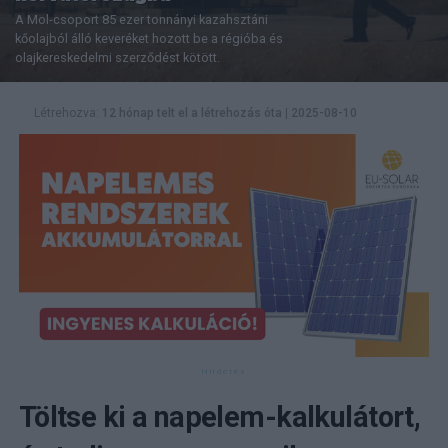
A Mol-csoport 85 ezer tonnányi kazahsztáni
kőolajból álló keveréket hozott be a régióba és
olajkereskedelmi szerződést kötött.
Létrehozva:
12 hónap telt el a létrehozás óta
|
2025-08-10
Töltse ki a napelem-kalkulátort,