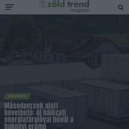
ZÖLDINFÓ
Másodpercek alatt
bevethető: új hálózati
energiatárolóval bővül a
bakonyi erőmű