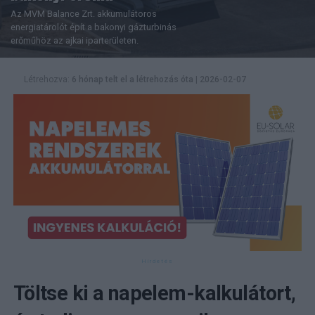
Az MVM Balance Zrt. akkumulátoros
energiatárolót épít a bakonyi gázturbinás
erőműhöz az ajkai iparterületen.
Létrehozva:
6 hónap telt el a létrehozás óta
|
2026-02-07
Töltse ki a napelem-kalkulátort,