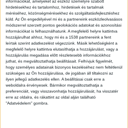
információkat, amelyeket az eszköz személyre szabott
létrejöttével Magyarország úttörő jelentőségű
hirdetésekhez és tartalomhoz, hirdetések és tartalmak
energiatárolási technológiával gyarapodik. Az üzem
méréséhez, közönségmérésekhez és szolgáltatásfejlesztéshez
másodperceken belül képes lesz a névleges teljesítmény
küld.
Az Ön engedélyével mi és a partnereink eszközleolvasásos
leadására, hatékonyan támogatva a villamosenergia-
módszerrel szerzett pontos geolokációs adatokat és azonosítási
rendszer szabályozását és a megújuló energiaforrások
információkat is felhasználhatunk. A megfelelő helyre kattintva
hozzájárulhat ahhoz, hogy mi és a 1538 partnereink a fent
időjárásfüggő termeléséből adódó ingadozások
leírtak szerint adatkezelést végezzünk. Másik lehetőségként a
kiegyenlítését. A tároló és a gázturbinás erőmű
megfelelő helyre kattintva elutasíthatja a hozzájárulást, vagy a
gépegységeinek összehangolt működése
hozzájárulás megadása előtt részletesebb információkhoz
környezetvédelmi szempontból is fontos, hiszen még
juthat, és megváltoztathatja beállításait.
Felhívjuk figyelmét,
több megújuló energiaforrás bekapcsolását teszi
hogy személyes adatainak bizonyos kezeléséhez nem feltétlenül
lehetővé a villamosenergia-hálózatba.
szükséges az Ön hozzájárulása, de jogában áll tiltakozni az
ilyen jellegű adatkezelés ellen. A beállításai csak erre a
Az energiatároló egységet úgy tervezték, hogy
weboldalra érvényesek. Bármikor megváltoztathatja a
preferenciáit, vagy visszavonhatja hozzájárulását, ha visszatér
illeszkedjen az erőmű gázturbináinak teljesítményéhez,
erre az oldalra, és rákattint az oldal alján található
az üzem így hatékonyabban vehet részt a
"Adatvédelem" gombra.
rendszerszintű áramszolgáltatások piacán – olvasható a
vállalati honlapon. Az MVM Balance 2014 óta működteti
tulajdonosként a bakonyi gázturbinás erőművet.