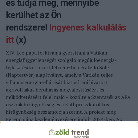
és tudja meg, mennyibe
kerülhet az Ön
rendszere!
Ingyenes kalkulálás
itt
(x)
XIV. Leó pápa fel kívánja gyorsítani a Vatikán
energiafüggetlenségét szolgáló megújulóenergia-
fejlesztéseket, ezért létrehozta a Fratello Sole
(Naptestvér) alapítványt, amely a Vatikán teljes
villamosenergia-ellátását biztosítani hivatott
agrivoltaikus beruházás megvalósításáért és
működtetéséért felel majd – közölte a Szentszék az APA
osztrák hírügynökség és a Kathpress katolikus
hírügynökség beszámolója szerint. A projekt még
Ferenc pápa kezdeményezésére indult 2024-ben. Az
agrivoltaikus rendszer a Rómától északnyugatra fekvő
Santa Maria di Galeria térségében, vatikáni tulajdonú