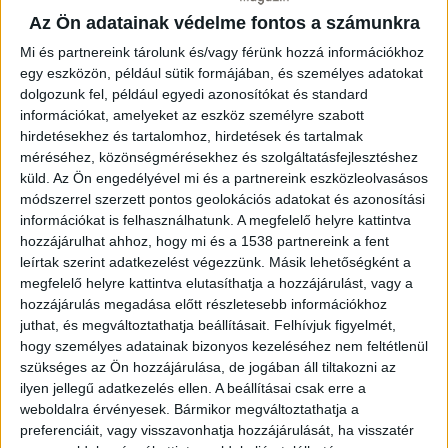
területen épül meg – írja az
alternativenergia.hu
. Az
Az Ön adatainak védelme fontos a számunkra
“agrivoltaika” kifejezés a mezőgazdasági hasznosítást és
Mi és partnereink tárolunk és/vagy férünk hozzá információkhoz
a napenergia-termelést egyesíti ugyanazon a területen.
egy eszközön, például sütik formájában, és személyes adatokat
A beruházás helyszíne 424 hektáros, vagyis jóval
dolgozunk fel, például egyedi azonosítókat és standard
nagyobb a Vatikánváros területénél. A területen
információkat, amelyeket az eszköz személyre szabott
működnek a Vatikáni Rádió adótornyai is. Az ingatlan
hirdetésekhez és tartalomhoz, hirdetések és tartalmak
1951 óta a Szentszék exterritoriális birtoka egy
méréséhez, közönségmérésekhez és szolgáltatásfejlesztéshez
Olaszországgal kötött megállapodás alapján.
küld.
Az Ön engedélyével mi és a partnereink eszközleolvasásos
módszerrel szerzett pontos geolokációs adatokat és azonosítási
információkat is felhasználhatunk. A megfelelő helyre kattintva
A június 1-jén alapított Fratello Sole alapítvány
hozzájárulhat ahhoz, hogy mi és a 1538 partnereink a fent
feladata lesz az erőmű építése és üzemeltetése,
leírtak szerint adatkezelést végezzünk. Másik lehetőségként a
valamint a Vatikán villamosenergia-termelésének, -
megfelelő helyre kattintva elutasíthatja a hozzájárulást, vagy a
elosztásának, -értékesítésének és ellátásának
hozzájárulás megadása előtt részletesebb információkhoz
felügyelete. Az alapítványt Raffaella Petrini, a
juthat, és megváltoztathatja beállításait.
Felhívjuk figyelmét,
Vatikánvárosi Állam kormányzója, valamint Giordano
hogy személyes adatainak bizonyos kezeléséhez nem feltétlenül
Piccinotti érsek, a vatikáni vagyonkezelés vezetője
szükséges az Ön hozzájárulása, de jogában áll tiltakozni az
ilyen jellegű adatkezelés ellen. A beállításai csak erre a
irányítja. A múlt héten lépett hatályba a Szentszék és az
weboldalra érvényesek. Bármikor megváltoztathatja a
Olasz Köztársaság között létrejött nemzetközi
preferenciáit, vagy visszavonhatja hozzájárulását, ha visszatér
szerződés, amely lehetővé teszi a Ponte Galeria