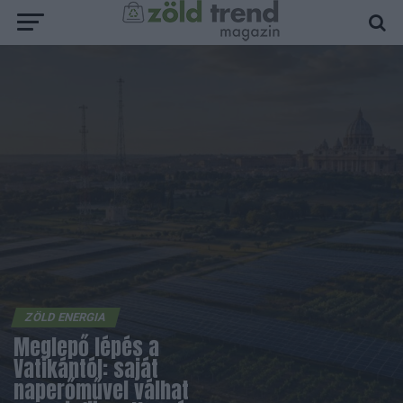
ZÖLD ENERGIA
Meglepő lépés a
Vatikántól: saját
naperőművel válhat