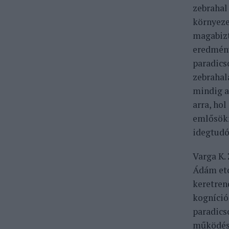
zebrahal 
környeze
magabizt
eredmény
paradics
zebrahal
mindig a
arra, ho
emlősökn
idegtudó
Varga K.
Ádám eto
keretren
kogníció
paradics
működésé