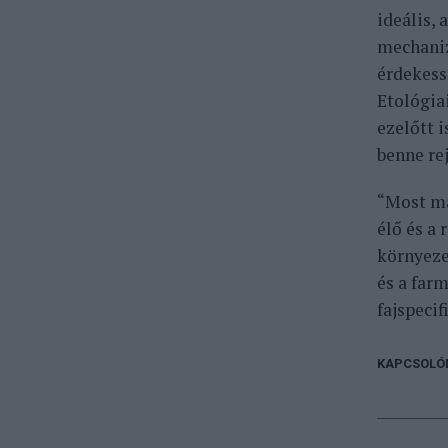
ideális,
mechaniz
érdekess
Etológia
ezelőtt i
benne re
“Most má
élő és a
környeze
és a far
fajspeci
KAPCSOLÓ