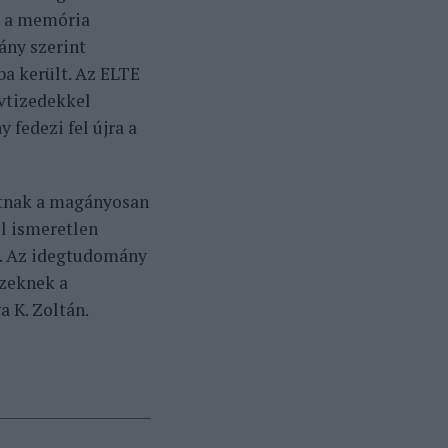
s a memória
ány szerint
a került. Az ELTE
vtizedekkel
 fedezi fel újra a
atnak a magányosan
ul ismeretlen
t. Az idegtudomány
ezeknek a
a K. Zoltán.