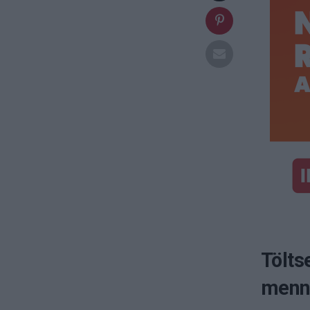
Tölts
menny