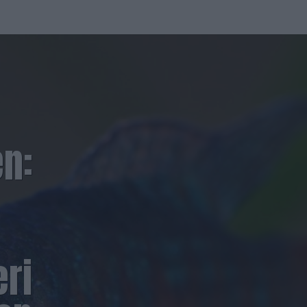
a
en:
ri