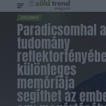
ZÖLDINFÓ
Paradicsomhal 
tudomány
reflektorfényéb
különleges
memóriája
segíthet az embe