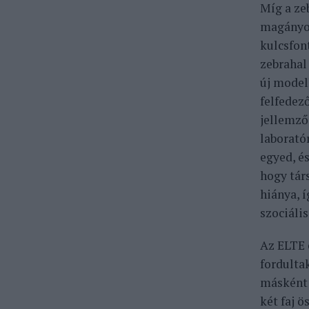
Míg a ze
magányo
kulcsfon
zebrahal
új model
felfedez
jellemző
laborató
egyed, és
hogy társ
hiánya, 
szociáli
Az ELTE 
fordulta
másként 
két faj 