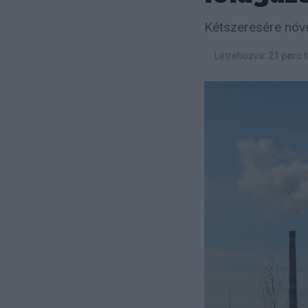
Kétszeresére növe
Létrehozva:
21 perc t