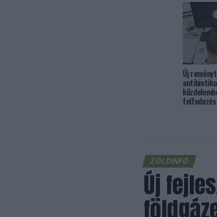
Új reményt
antibiotiku
küzdelemb
felfedezés
ZÖLDINFÓ
Új fejle
földgáz