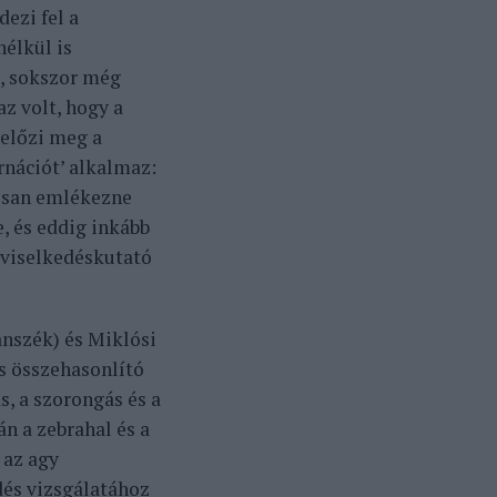
dezi fel a
nélkül is
t, sokszor még
z volt, hogy a
előzi meg a
rnációt’ alkalmaz:
tosan emlékezne
, és eddig inkább
 viselkedéskutató
anszék) és Miklósi
s összehasonlító
s, a szorongás és a
n a zebrahal és a
 az agy
dés vizsgálatához