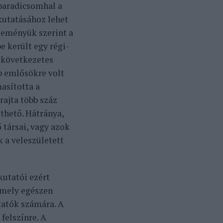
 paradicsomhal a
utatásához lehet
leményük szerint a
e került egy régi-
 következetes
b emlősökre volt
masította a
rajta több száz
íthető. Hátránya,
 társai, vagy azok
k a veleszületett
utatói ezért
 amely egészen
tatók számára. A
felszínre. A