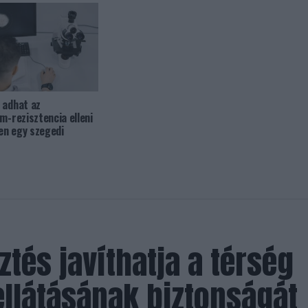
 adhat az
m-rezisztencia elleni
en egy szegedi
sztés javíthatja a térség
ellátásának biztonságát