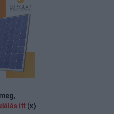
 meg,
lálás itt
(x)