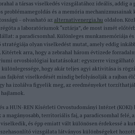
brahal a társas viselkedés vizsgálatához ideális, addig a
s problémamegoldás és a memória mechanizmusainak k
tosságú – olvasható az
alternativenergia.hu
oldalon. Köz
 régóta a laboratóriumok “sztárja”, de most ismét előtérb
lállat: a paradicsomhal. Különleges munkamemóriája és
ő stratégiája olyan viselkedést mutat, amely eddig inkáb
. Kitértek arra, hogy a zebrahal három évtizede forradal
riumi orvosbiológiai kutatásokat: egyszerre vizsgálható 
 különlegessége, hogy akár teljes agyi aktivitása is rögz
as fajként viselkedését mindig befolyásolják a rajban élő
így ha izolálva figyelik meg, az eredményeket torzíthatjá
s hajlamok.
és a HUN-REN Kísérleti Orvostudományi Intézet (KOKI) k
k a magányosabb, territoriális faj, a paradicsomhal felé,
viselkedik, és épp emiatt vált különösen érdekessé a ku
összehasonlító vizsgálata látványos különbségeket hozott 