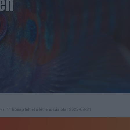
en
va:
11 hónap telt el a létrehozás óta
|
2025-08-31