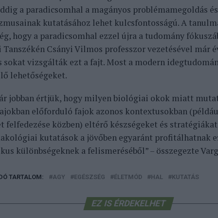
 addig a paradicsomhal a magányos problémamegoldás é
musainak kutatásához lehet kulcsfontosságú. A tanulm
ég, hogy a paradicsomhal ezzel újra a tudomány fókuszáb
i Tanszékén Csányi Vilmos professzor vezetésével már é
s sokat vizsgálták ezt a fajt. Most a modern idegtudomány
jlő lehetőségeket.
r jobban értjük, hogy milyen biológiai okok miatt mut
 rajokban előforduló fajok azonos kontextusokban (példá
t felfedezése közben) eltérő készségeket és stratégiáka
makológiai kutatások a jövőben egyaránt profitálhatnak 
fikus különbségeknek a felismeréséből” – összegezte Varg
DÓ TARTALOM:
AGY
EGÉSZSÉG
ÉLETMÓD
HAL
KUTATÁS
EZ IS ÉRDEKELHET