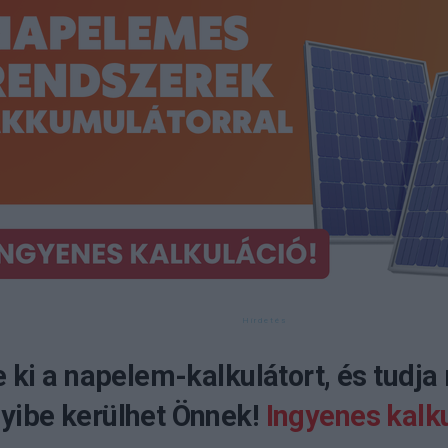
e ki a napelem-kalkulátort, és tudja
ibe kerülhet Önnek!
Ingyenes kalku