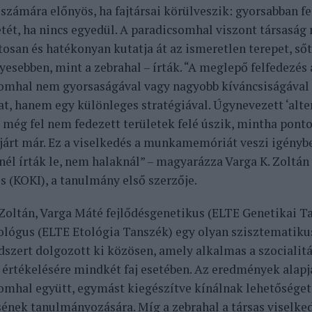
számára előnyös, ha fajtársai körülveszik: gyorsabban fe
tét, ha nincs egyedül. A paradicsomhal viszont társaság 
osan és hatékonyan kutatja át az ismeretlen terepet, ső
esebben, mint a zebrahal – írták. “A meglepő felfedezés a
omhal nem gyorsaságával vagy nagyobb kíváncsiságával 
at, hanem egy különleges stratégiával. Úgynevezett ‘alte
 még fel nem fedezett területek felé úszik, mintha pon
l járt már. Ez a viselkedés a munkamemóriát veszi igénybe
él írták le, nem halaknál” – magyarázza Varga K. Zoltán
s (KOKI), a tanulmány első szerzője.
 Zoltán, Varga Máté fejlődésgenetikus (ELTE Genetikai T
lógus (ELTE Etológia Tanszék) egy olyan szisztematiku
dszert dolgozott ki közösen, amely alkalmas a szocialitá
 értékelésére mindkét faj esetében. Az eredmények alapjá
omhal együtt, egymást kiegészítve kínálnak lehetőséget
nek tanulmányozására. Míg a zebrahal a társas viselke