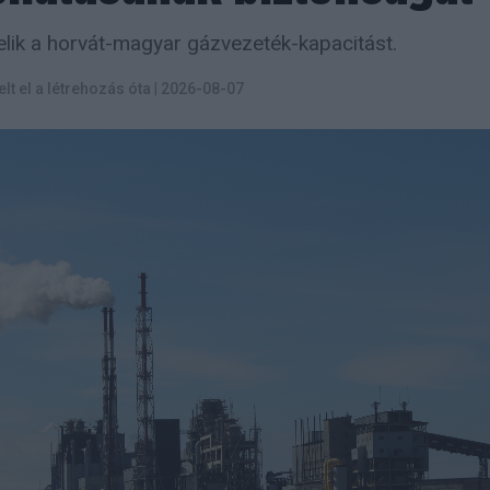
lik a horvát-magyar gázvezeték-kapacitást.
elt el a létrehozás óta
|
2026-08-07