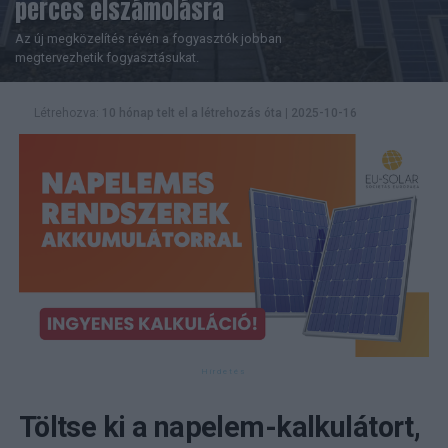
perces elszámolásra
Az új megközelítés révén a fogyasztók jobban
megtervezhetik fogyasztásukat.
Létrehozva:
10 hónap telt el a létrehozás óta
|
2025-10-16
Töltse ki a napelem-kalkulátort,