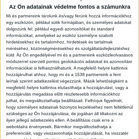
indulnak.
A piac szereplői szerint a negyedórás
Az Ön adatainak védelme fontos a számunkra
elszámolás igazi paradigmaváltás. „A piac sokkal
pontosabban tükrözi a valóságot” – mondta Jannik
Mi és partnereink tárolunk és/vagy férünk hozzá információkhoz
egy eszközön, például sütik formájában, és személyes adatokat
Schall, a 1Komma5° társalapítója. A Luox Energy a
dolgozunk fel, például egyedi azonosítókat és standard
lépést mérföldkőnek nevezte, különösen a napenergia
információkat, amelyeket az eszköz személyre szabott
közvetlen értékesítésében. A pontosabb árképzés
hirdetésekhez és tartalomhoz, hirdetések és tartalmak
előnyös a megújulók számára, hiszen jobban követi a
méréséhez, közönségmérésekhez és szolgáltatásfejlesztéshez
termelés változását, és növeli az akkumulátoros tárolók
küld.
Az Ön engedélyével mi és a partnereink eszközleolvasásos
hatékonyságát is.
módszerrel szerzett pontos geolokációs adatokat és azonosítási
információkat is felhasználhatunk. A megfelelő helyre kattintva
Az EU előírása szerint minden villamosenergia-piacon
hozzájárulhat ahhoz, hogy mi és a 1538 partnereink a fent
leírtak szerint adatkezelést végezzünk. Másik lehetőségként a
15 perces számlázási időszakokat kell alkalmazni. A
megfelelő helyre kattintva elutasíthatja a hozzájárulást, vagy a
napközbeni kereskedelemben ez már régóta elérhető,
hozzájárulás megadása előtt részletesebb információkhoz
ám a nap előtti piacon eddig órás blokkokat
juthat, és megváltoztathatja beállításait.
Felhívjuk figyelmét,
alkalmaztak, ami megnehezítette a precíz előrejelzést.
hogy személyes adatainak bizonyos kezeléséhez nem feltétlenül
Az új rendszer várhatóan csökkenti a kiegyenlítési
szükséges az Ön hozzájárulása, de jogában áll tiltakozni az
költségeket és növeli a bevételeket.
ilyen jellegű adatkezelés ellen. A beállításai csak erre a
weboldalra érvényesek. Bármikor megváltoztathatja a
A dinamikus tarifák is fejlődnek: a napi 24 ár helyett 96
preferenciáit, vagy visszavonhatja hozzájárulását, ha visszatér