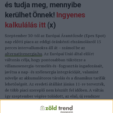
és tudja meg, mennyibe
kerülhet Önnek!
Ingyenes
kalkulálás itt
(x)
Szeptember 30-tól az Európai Áramtőzsde (Epex Spot)
nap előtti piaca az eddigi óránkénti elszámolásról 15
perces intervallumokra áll át – számol be az
alternativenergia.hu
. Az Európai Unió által előírt
változás célja, hogy pontosabban tükrözze a
villamosenergia-termelés és -fogyasztás ingadozásait,
javítsa a nap- és szélenergia integrációját, valamint
növelje az akkumulátoros tárolás és a dinamikus tarifák
lehetőségeit.
Az eredeti átállást június 11-re tervezték,
de több piaci szereplő nem készült fel időben. A váltás
így szeptember végére tolódott, az első, új rendszer
szerinti kereskedési nap szeptember 30-án, az ehhez
kapcsolódó fizikai átadások pedig október 1-jén