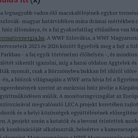
a legnagyobb vadon élő macskaféléjének egykor termész
 szlovák–magyar határvidéken mára drámai mértékben c
i hiúz állománya, és a faj gyakorlatilag eltűnőben van M
ternativenergia.hu
. A WWF Szlovákia, a WWF Magyarors
zervezeteik 2023 és 2026 között figyelték meg a fajt a Sz
Parkban – a faj egyik történelmi élőhelyén –, és mindössz
enlétét sikerült igazolni, míg a hazai oldalon Aggtelek é
lták nyomát, csak a Börzsönyben bukkan fel időről időre 
-én, a hiúzok világnapján a WWF arra hívja fel a figyelme
ngeredmények szerint az eurázsiai hiúz jövője a Kárpát
együttműködésen múlik. A monitoringvizsgálat az Európ
nszírozásával megvalósuló LECA projekt keretében zajlot
dozók és a helyi közösségek együttélésének elősegítése
en. A projekt során a kutatók és a bevont érintettek mod
k kombinációját alkalmazták, beleértve a kameracsapdá
ai elemzést. Magyarországon a WWF Magyarország vadk