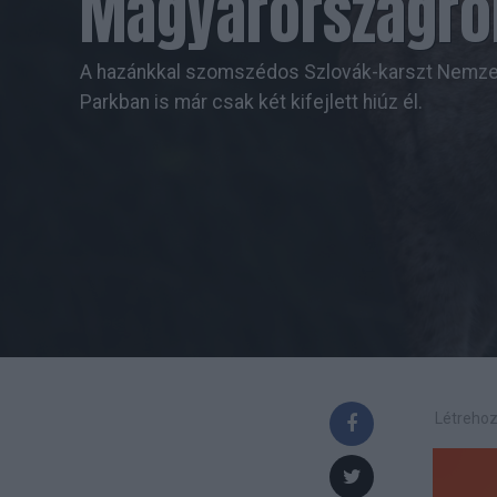
Magyarországró
A hazánkkal szomszédos Szlovák-karszt Nemze
Parkban is már csak két kifejlett hiúz él.
Létrehoz