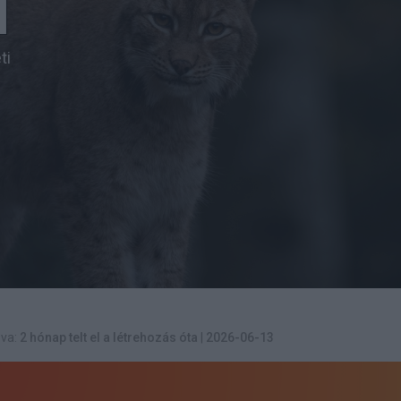
l
ti
va:
2 hónap telt el a létrehozás óta
|
2026-06-13