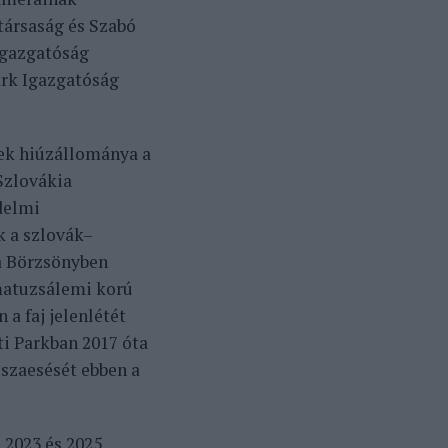
társaság és Szabó
Igazgatóság
ark Igazgatóság
nek hiúzállománya a
Szlovákia
delmi
k a szlovák–
 a Börzsönyben
 matuzsálemi korú
 a faj jelenlétét
i Parkban 2017 óta
sszaesését ebben a
 2023 és 2025