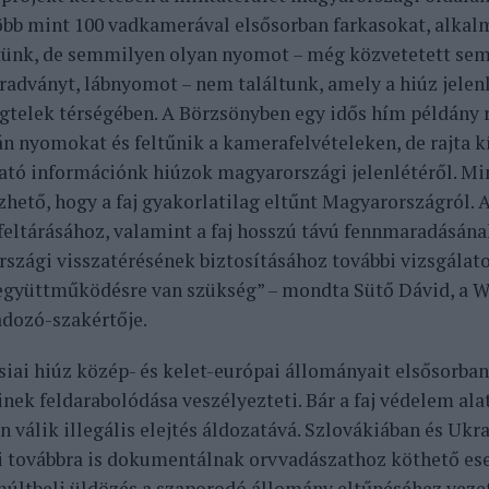
öbb mint 100 vadkamerával elsősorban farkasokat, alka
tünk, de semmilyen olyan nyomot – még közvetetett sem
adványt, lábnyomot – nem találtunk, amely a hiúz jelenl
telek térségében. A Börzsönyben egy idős hím példány 
n nyomokat és feltűnik a kamerafelvételeken, de rajta kí
tó információnk hiúzok magyarországi jelenlétéről. Mi
ezhető, hogy a faj gyakorlatilag eltűnt Magyarországról. 
feltárásához, valamint a faj hosszú távú fennmaradásána
szági visszatérésének biztosításához további vizsgálato
együttműködésre van szükség” – mondta Sütő Dávid, a
dozó-szakértője.
siai hiúz közép- és kelet-európai állományait elsősorban
nek feldarabolódása veszélyezteti. Bár a faj védelem alat
n válik illegális elejtés áldozatává. Szlovákiában és Uk
i továbbra is dokumentálnak orvvadászathoz köthető ese
múltbeli üldözés a szaporodó állomány eltűnéséhez vezet