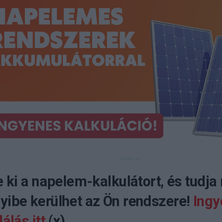
e ki a napelem-kalkulátort, és tudja
ibe kerülhet az Ön rendszere!
Ingy
álás itt
(x)