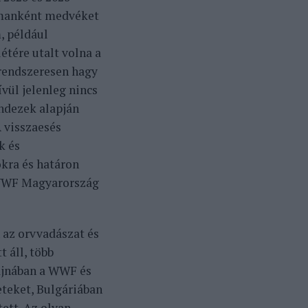
lmanként medvéket
, például
étére utalt volna a
rendszeresen hagy
vül jelenleg nincs
ndezek alapján
A visszaesés
k és
kra és határon
 WWF Magyarország
 az orvvadászat és
t áll, több
rajnában a WWF és
teket, Bulgáriában
ett. Az olyan