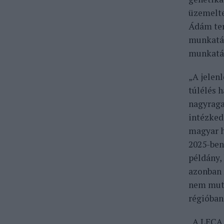
üzemelte
Ádám ter
munkatár
munkatár
„A jelen
túlélés 
nagyraga
intézkedé
magyar h
2025-ben 
példány, 
azonban 
nem muta
régióban
„A LECA 