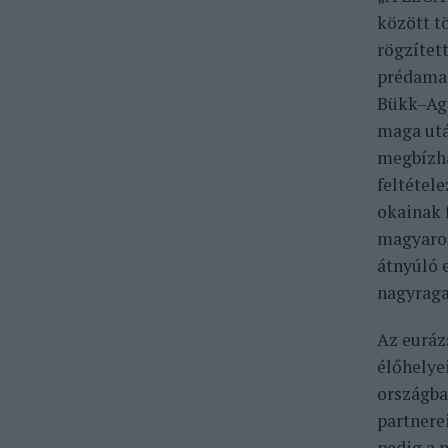
között t
rögzítet
prédamar
Bükk–Agg
maga utá
megbízha
feltétel
okainak 
magyaror
átnyúló 
nagyraga
Az euráz
élőhelyei
országba
partnere
pedig a 