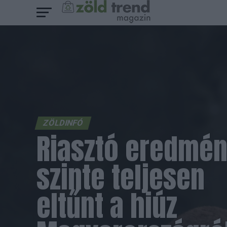
ZÖLDINFÓ
Riasztó eredmén
szinte teljesen
eltűnt a hiúz