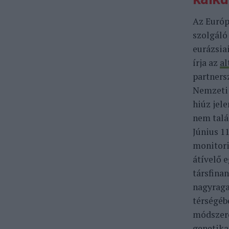
Az Európ
szolgáló
eurázsia
írja az
al
partners
Nemzeti 
hiúz jel
nem talá
Június 11
monitori
átívelő 
társfina
nagyraga
térségéb
módszere
genetik