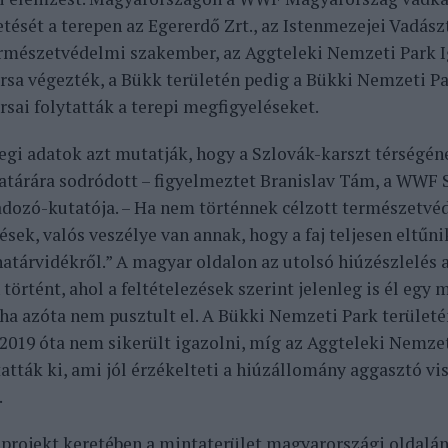
tését a terepen az Egererdő Zrt., az Istenmezejei Vadász
mészetvédelmi szakember, az Aggteleki Nemzeti Park 
sa végezték, a Bükk területén pedig a Bükki Nemzeti P
sai folytatták a terepi megfigyeléseket.
legi adatok azt mutatják, hogy a Szlovák-karszt térségé
határára sodródott – figyelmeztet Branislav Tám, a WWF 
dozó-kutatója. – Ha nem történnek célzott természetvé
sek, valós veszélye van annak, hogy a faj teljesen eltűni
atárvidékről.” A magyar oldalon az utolsó hiúzészlelés
történt, ahol a feltételezések szerint jelenleg is él egy
ha azóta nem pusztult el. A Bükki Nemzeti Park területén
2019 óta nem sikerült igazolni, míg az Aggteleki Nemzet
tták ki, ami jól érzékelteti a hiúzállomány aggasztó vi
.
projekt keretében a mintaterület magyarországi oldalán