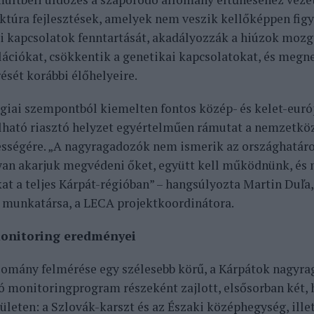
uktúra fejlesztések, amelyek nem veszik kellőképpen fig
i kapcsolatok fenntartását, akadályozzák a hiúzok mozgá
lációkat, csökkentik a genetikai kapcsolatokat, és megne
ését korábbi élőhelyeire.
giai szempontból kiemelten fontos közép- és kelet-euró
lható riasztó helyzet egyértelműen rámutat a nemzetk
sségére. „A nagyragadozók nem ismerik az országhatáro
an akarjuk megvédeni őket, együtt kell működnünk, és 
at a teljes Kárpát-régióban” – hangsúlyozta Martin Duľa
munkatársa, a LECA projektkoordinátora.
onitoring eredményei
lomány felmérése egy szélesebb körű, a Kárpátok nagyra
ó monitoringprogram részeként zajlott, elsősorban két,
ületen: a Szlovák-karszt és az Északi középhegység, ille