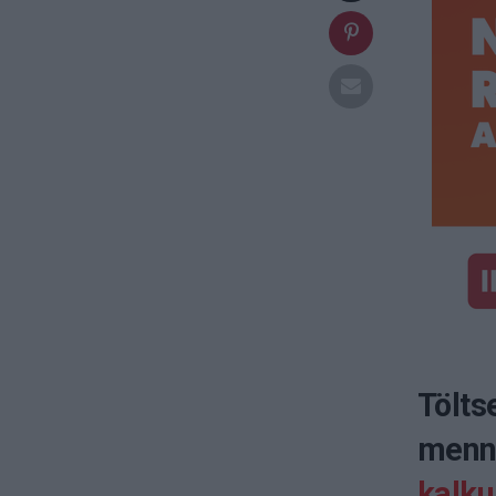
Tölts
menny
kalkul