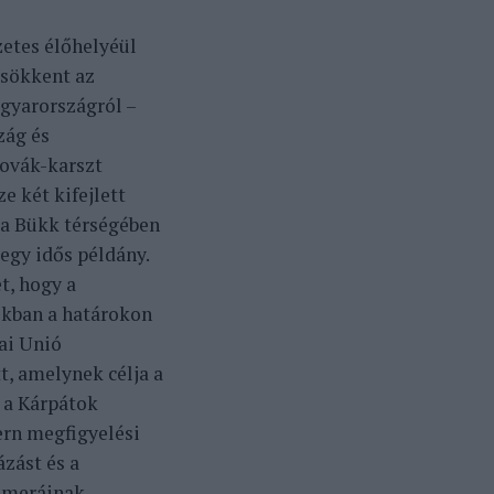
etes élőhelyéül
sökkent az
agyarországról –
zág és
lovák-karszt
e két kifejlett
s a Bükk térségében
egy idős példány.
t, hogy a
okban a határokon
ai Unió
t, amelynek célja a
 a Kárpátok
ern megfigyelési
zást és a
ameráinak