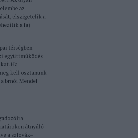
yelembe az
sát, elszigetelik a
hezítik a faj
pai térségben
özi együttműködés
kat. Ha
meg kell osztanunk
, a brnói Mendel
gadozóira
 határokon átnyúló
tve a szlovák–