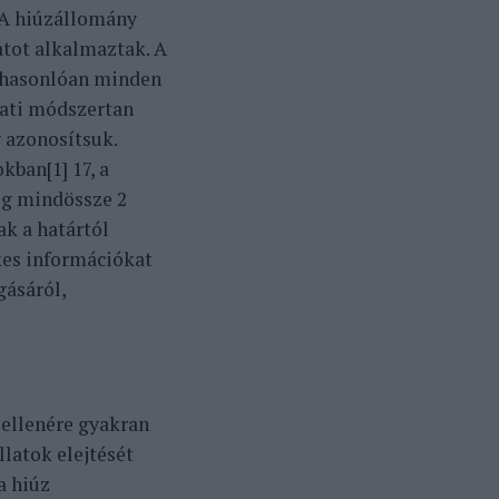
 A hiúzállomány
tot alkalmaztak. A
 hasonlóan minden
álati módszertan
 azonosítsuk.
ban[1] 17, a
ig mindössze 2
ak a határtól
ékes információkat
gásáról,
 ellenére gyakran
latok elejtését
a hiúz