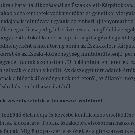
ukrán határ találkozásánál az Északkeleti-Kárpátokban.
tához a szakemberek vadkamerákat és genetikai vizsgála
undájának mintázata ugyanis az emberi ujjlenyomathoz
etében egyedi, ez pedig lehetővé teszi a megfelelő vizsg
 hogy az állatokat kameracsapdák segítségével egyedileg
edményeként a monitoring során az Északkeleti-Kárpátok
karszt és az Északi-középhegység mintaterületen[2] ped
t egyedet tudtak azonosítani. Utóbbi mintaterületen ez cs
 a szlovák oldalon sikerült. Az összegyűjtött adatok ért
atnak a hiúzok állományainak méretéről, az állatok moz
éséről és területhasználatáról.
tek veszélyeztetik a természetvédelmet
ejtőzködő életmódja és kevésbé konfliktusos viselkedése
vhitek áldozatává. Tőlünk északabbra elsősorban haszonál
 a fajnak. Míg Európa-szerte az őzek és a gímszarvasok – 