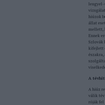
lengyel–
vizsgála
hiúzok b
állat es
mellett,
Ennek er
Szlovák 
kifejlet
északra,
szolgált
viselked
A tévhi
A hiúz r
válik té
róják fel