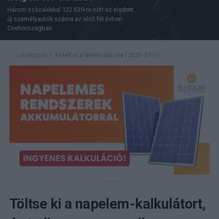
Három százalékkal 122 639-re nőtt az eladott
új személyautók száma az első fél évben
Csehországban.
Létrehozva:
1 év telt el a létrehozás óta
|
2025-07-11
Töltse ki a napelem-kalkulátort,