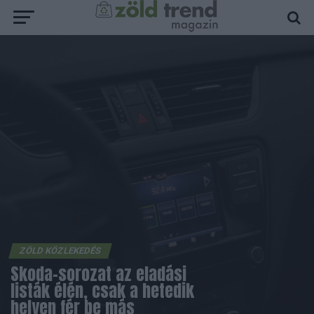
ZÖLD KÖZLEKEDÉS
Skoda-sorozat az eladási
listák élén, csak a hetedik
helyen fér be más