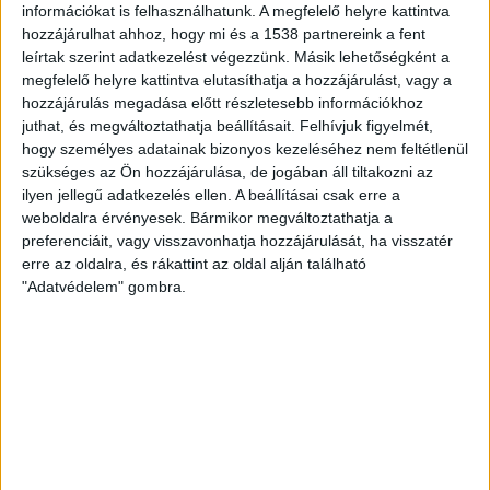
információkat is felhasználhatunk. A megfelelő helyre kattintva
személyautók 74 százalékát cégek, 26 százalékát
hozzájárulhat ahhoz, hogy mi és a 1538 partnereink a fent
magánszemélyek vették meg. A kocsik 67 százaléka
leírtak szerint adatkezelést végezzünk. Másik lehetőségként a
benzinmotoros, 21 százaléka diesel meghajtású volt, az
megfelelő helyre kattintva elutasíthatja a hozzájárulást, vagy a
elektromos autók aránya 5,6 százalékot tett ki.
hozzájárulás megadása előtt részletesebb információkhoz
juthat, és megváltoztathatja beállításait.
Felhívjuk figyelmét,
hogy személyes adatainak bizonyos kezeléséhez nem feltétlenül
KAPCSOLÓDÓ TARTALOM:
AUTÓ
AUTÓ VÁSÁRLÁS
MÁRKA
szükséges az Ön hozzájárulása, de jogában áll tiltakozni az
MODELL
SKODA
ilyen jellegű adatkezelés ellen. A beállításai csak erre a
weboldalra érvényesek. Bármikor megváltoztathatja a
EZ IS ÉRDEKELHET
preferenciáit, vagy visszavonhatja hozzájárulását, ha visszatér
Egyre többen választják az elektromos és
erre az oldalra, és rákattint az oldal alján található
hibrid modelleket
"Adatvédelem" gombra.
ZÖLD KÖZLEKEDÉS
Egyre nagyobb a kereslet: pörög a