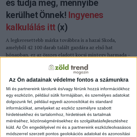
és tudja meg, mennyibe
kerülhet Önnek!
Ingyenes
kalkulálás itt
(x)
A legkeresettebb márka továbbra is a hazai Skoda,
amelyből 42 100 darab talált gazdára az első hat
hónapban, ez az összes eladott kocsi mintegy harmada –
írja az
alternativenergia.hu
. A további márkák aránya
már jóval kisebb: a Hyundai 10 391, a Volkswagen 83701,
a Toyota 8354 a Kia 5865 személyautót adott el. A
Az Ön adatainak védelme fontos a számunkra
modellek közül a legkeresetteb a középkategóriájú
Mi és partnereink tárolunk és/vagy férünk hozzá információkhoz
Skoda Octavia, amelyből 9534 darabot értékesítettek, a
egy eszközön, például sütik formájában, és személyes adatokat
második helyen a Skoda Kamiq áll 5810 eladott darabbal.
dolgozunk fel, például egyedi azonosítókat és standard
A további négy helyet szintén a Skoda gyártotta Karoq,
információkat, amelyeket az eszköz személyre szabott
Kodiaq, Fabia és a Scala modellek foglalják el, és csak a
hirdetésekhez és tartalomhoz, hirdetések és tartalmak
hetedik hely egy külföldi modellé, mégpedig a Hyundai
méréséhez, közönségmérésekhez és szolgáltatásfejlesztéshez
i30-é, amelyből az első fél évben 3867 darab kelt el. Az
küld.
Az Ön engedélyével mi és a partnereink eszközleolvasásos
módszerrel szerzett pontos geolokációs adatokat és azonosítási
eladott kocsik felét a családi modellek (SUV) tették ki. A