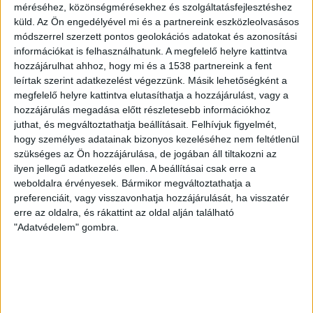
erdőkben.
méréséhez, közönségmérésekhez és szolgáltatásfejlesztéshez
küld.
Az Ön engedélyével mi és a partnereink eszközleolvasásos
Sajtójelentések szerint az MTA Biológiai Tudományok
módszerrel szerzett pontos geolokációs adatokat és azonosítási
információkat is felhasználhatunk. A megfelelő helyre kattintva
Osztálya nem támogatta azt a törvénytervezetet, mert
hozzájárulhat ahhoz, hogy mi és a 1538 partnereink a fent
a természetvédelmi és Natura 2000 elődleges
leírtak szerint adatkezelést végezzünk. Másik lehetőségként a
rendeltetésű, őshonos fafajú erdőkben csak ökológiailag
megfelelő helyre kattintva elutasíthatja a hozzájárulást, vagy a
fenntartható erdőgazdálkodás keretében látta
hozzájárulás megadása előtt részletesebb információkhoz
megengedhetőnek a gazdasági hasznosítást. Az Európai
juthat, és megváltoztathatja beállításait.
Felhívjuk figyelmét,
Erdészek Szövetségének szakmai állásfoglalása szerint a
hogy személyes adatainak bizonyos kezeléséhez nem feltétlenül
vágásos üzemmód bizonyos típusai – szálalóvágás,
szükséges az Ön hozzájárulása, de jogában áll tiltakozni az
ilyen jellegű adatkezelés ellen. A beállításai csak erre a
fokozatos felújító vágás – keretében megvalósítható az
weboldalra érvényesek. Bármikor megváltoztathatja a
erdei biodiverzitás, az erdőborítás fenntartása, de a
preferenciáit, vagy visszavonhatja hozzájárulását, ha visszatér
tarvágás nem tekinthető ökológiailag fenntartható
erre az oldalra, és rákattint az oldal alján található
gazdálkodási módnak.
"Adatvédelem" gombra.
KAPCSOLÓDÓ TARTALOM:
ERDŐ
FAKITERMELÉS
KÖRNYEZETVÉDELEM
TERMÉSZETVÉDELEM
VÉDETT ERDŐ
EZ IS ÉRDEKELHET