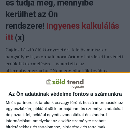
és tudja meg, mennyibe
kerülhet az Ön
rendszere!
Ingyenes kalkulálás
itt
(x)
Gajdos László élő környezetért felelős miniszter
hangsúlyozta, azonnali moratóriumot hirdetett a védett
erdők fakitermelésére – ismertette az
alternativenergia.hu
. “Nem engedhetjük tovább a
tarvágásokat, erdeink nem csupán faanyagot, hanem a
jövőnket és a hazánk épségét jelentik” – fogalmazott.
Közölte, átalakítják az állami erdőgazdálkodást, hogy a
Az Ön adatainak védelme fontos a számunkra
profit helyett végre az ökológiai szemlélet legyen az
Mi és partnereink tárolunk és/vagy férünk hozzá információkhoz
irányadó. Szakmai körökben tiltakozást váltott ki,
egy eszközön, például sütik formájában, és személyes adatokat
amikor néhány éve már rendeletben, majd a múlt év
dolgozunk fel, például egyedi azonosítókat és standard
középen törvény engedélyezte a tarvágást az őshonos
információkat, amelyeket az eszköz személyre szabott
fafajú, elsődlegesen természetvédelmi rendeltetésű
hirdetésekhez és tartalomhoz, hirdetések és tartalmak