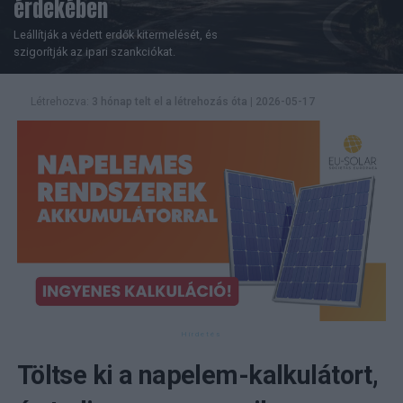
érdekében
Leállítják a védett erdők kitermelését, és
szigorítják az ipari szankciókat.
Létrehozva:
3 hónap telt el a létrehozás óta
|
2026-05-17
Töltse ki a napelem-kalkulátort,