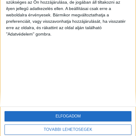
szükséges az Ön hozzájárulása, de jogában áll tiltakozni az
ZÖLDINFÓ
7 óra telt el a létrehozás óta
ilyen jellegű adatkezelés ellen. A beállításai csak erre a
Vízszolgáltatókat támadtak hackerek az Egyesült
weboldalra érvényesek. Bármikor megváltoztathatja a
Államokban
preferenciáit, vagy visszavonhatja hozzájárulását, ha visszatér
erre az oldalra, és rákattint az oldal alján található
ZÖLDINFÓ
7 óra telt el a létrehozás óta
"Adatvédelem" gombra.
LED-világítás, optimalizált hangtechnika: így
csökkenti energiafelhasználását az Alba Regia Fest
ZÖLDINFÓ
9 óra telt el a létrehozás óta
Új fejlesztés javíthatja a térség földgázellátásának
biztonságát
ELFOGADOM
TOVÁBBI LEHETŐSÉGEK