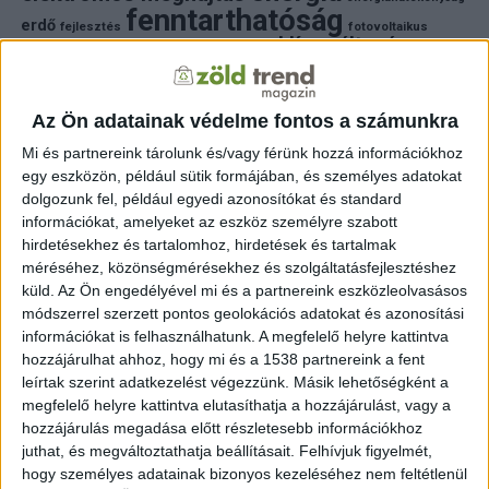
fenntarthatóság
erdő
fejlesztés
fotovoltaikus
klímaváltozás
földgáz
fűtés
időjárás
napelem
hulladék
környezet
klímavédelem
környezetvédelem
környezetvédelmi hírek
megújuló energia
Az Ön adatainak védelme fontos a számunkra
közlekedés
mezőgazdaság
napelem
napenergia
napelemek
Mi és partnereink tárolunk és/vagy férünk hozzá információkhoz
természet
egy eszközön, például sütik formájában, és személyes adatokat
naperőmű
solar
solar energy
szelektiv hulladék
villanyautó
zöld
dolgozunk fel, például egyedi azonosítókat és standard
természetvédelem
víz
villamosenergia
autó
zöld energia
zöld energiaforrás
zöld hirek
információkat, amelyeket az eszköz személyre szabott
állatvédelem
életmód
áram
újrahasznosítás
hirdetésekhez és tartalomhoz, hirdetések és tartalmak
méréséhez, közönségmérésekhez és szolgáltatásfejlesztéshez
FRISS HÍREK
küld.
Az Ön engedélyével mi és a partnereink eszközleolvasásos
módszerrel szerzett pontos geolokációs adatokat és azonosítási
ZÖLDINFÓ
6 óra telt el a létrehozás óta
információkat is felhasználhatunk. A megfelelő helyre kattintva
A hőség miatt veszélyesen megemelkedett a
hozzájárulhat ahhoz, hogy mi és a 1538 partnereink a fent
talajközeli ózon szintje
leírtak szerint adatkezelést végezzünk. Másik lehetőségként a
megfelelő helyre kattintva elutasíthatja a hozzájárulást, vagy a
ZÖLDINFÓ
7 óra telt el a létrehozás óta
hozzájárulás megadása előtt részletesebb információkhoz
Rekordhőség és történelmi aszály sújtja
juthat, és megváltoztathatja beállításait.
Felhívjuk figyelmét,
Horvátországot, a folyók apadnak
hogy személyes adatainak bizonyos kezeléséhez nem feltétlenül