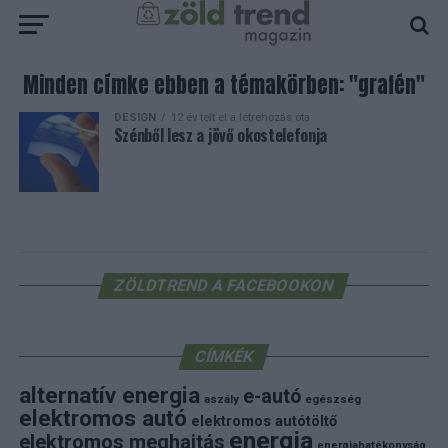
Minden címke ebben a témakörben: "grafén"
DESIGN
12 év telt el a létrehozás óta
Szénből lesz a jövő okostelefonja
ZÖLDTREND A FACEBOOKON
CÍMKÉK
alternatív energia
e-autó
aszály
egészség
elektromos autó
elektromos autótöltő
energia
elektromos meghajtás
energiahatékonyság