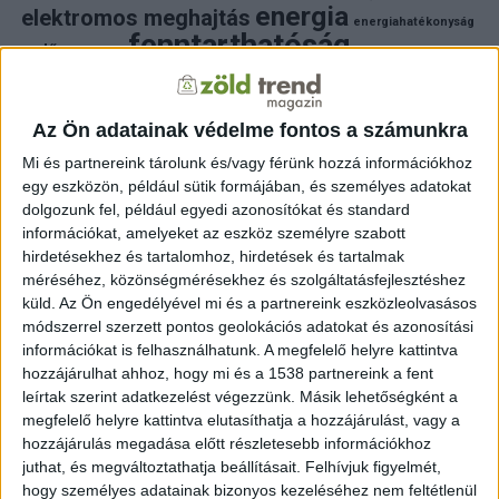
energia
elektromos meghajtás
energiahatékonyság
fenntarthatóság
erdő
fejlesztés
fotovoltaikus
klímaváltozás
földgáz
fűtés
időjárás
napelem
hulladék
környezet
klímavédelem
környezetvédelem
környezetvédelmi hírek
Az Ön adatainak védelme fontos a számunkra
megújuló energia
közlekedés
mezőgazdaság
Mi és partnereink tárolunk és/vagy férünk hozzá információkhoz
napelem
napenergia
napelemek
egy eszközön, például sütik formájában, és személyes adatokat
természet
naperőmű
solar
solar energy
szelektiv hulladék
dolgozunk fel, például egyedi azonosítókat és standard
villanyautó
zöld
víz
természetvédelem
villamosenergia
információkat, amelyeket az eszköz személyre szabott
autó
zöld energia
zöld energiaforrás
zöld hirek
hirdetésekhez és tartalomhoz, hirdetések és tartalmak
állatvédelem
életmód
áram
újrahasznosítás
méréséhez, közönségmérésekhez és szolgáltatásfejlesztéshez
küld.
Az Ön engedélyével mi és a partnereink eszközleolvasásos
FRISS HÍREK
módszerrel szerzett pontos geolokációs adatokat és azonosítási
információkat is felhasználhatunk. A megfelelő helyre kattintva
ZÖLDINFÓ
8 óra telt el a létrehozás óta
hozzájárulhat ahhoz, hogy mi és a 1538 partnereink a fent
új program támogatja a magyar kkv-k fenntartható
működését
leírtak szerint adatkezelést végezzünk. Másik lehetőségként a
megfelelő helyre kattintva elutasíthatja a hozzájárulást, vagy a
hozzájárulás megadása előtt részletesebb információkhoz
ZÖLDINFÓ
10 óra telt el a létrehozás óta
A klímaváltozás új korszakot nyit a Dunán: a jövő
juthat, és megváltoztathatja beállításait.
Felhívjuk figyelmét,
vízgazdálkodásához új szemléletre lesz szükség
hogy személyes adatainak bizonyos kezeléséhez nem feltétlenül