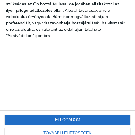
szükséges az Ön hozzájárulása, de jogában áll tiltakozni az
ilyen jellegű adatkezelés ellen. A beállításai csak erre a
ZÖLDINFÓ
10 óra telt el a létrehozás óta
Hőségriasztás Magyarországon: emelkedik a Duna,
weboldalra érvényesek. Bármikor megváltoztathatja a
miközben rekordközeli a rendszerterhelés
preferenciáit, vagy visszavonhatja hozzájárulását, ha visszatér
erre az oldalra, és rákattint az oldal alján található
"Adatvédelem" gombra.
ZÖLD KÖZLEKEDÉS
10 óra telt el a létrehozás óta
Hőhullám és energiacsúcs: a GreenGo napi 200 kW-
tal mérsékli az esti áramterhelést
ZÖLDINFÓ
11 óra telt el a létrehozás óta
Példát mutat Bécs: átfogó intézkedésekkel
készülnek az extrém nyári hőségre
ELFOGADOM
TOVÁBBI LEHETŐSÉGEK