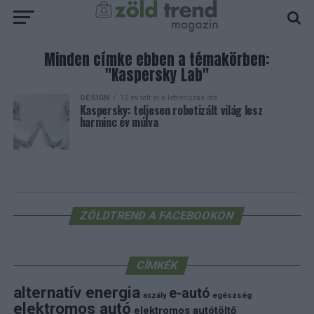
Minden címke ebben a témakörben:
"Kaspersky Lab"
DESIGN
12 év telt el a létrehozás óta
Kaspersky: teljesen robotizált világ lesz
harminc év múlva
ZÖLDTREND A FACEBOOKON
CÍMKÉK
alternatív energia
e-autó
aszály
egészség
elektromos autó
elektromos autótöltő