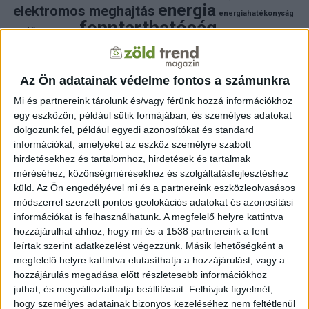
energia
elektromos meghajtás
energiahatékonyság
fenntarthatóság
erdő
fejlesztés
fotovoltaikus
klímaváltozás
földgáz
fűtés
időjárás
napelem
hulladék
környezet
klímavédelem
környezetvédelem
környezetvédelmi hírek
Az Ön adatainak védelme fontos a számunkra
megújuló energia
közlekedés
mezőgazdaság
Mi és partnereink tárolunk és/vagy férünk hozzá információkhoz
napelem
napenergia
napelemek
egy eszközön, például sütik formájában, és személyes adatokat
természet
naperőmű
solar
solar energy
szelektiv hulladék
dolgozunk fel, például egyedi azonosítókat és standard
villanyautó
zöld
természetvédelem
víz
villamosenergia
információkat, amelyeket az eszköz személyre szabott
autó
zöld energia
zöld energiaforrás
zöld hirek
hirdetésekhez és tartalomhoz, hirdetések és tartalmak
állatvédelem
életmód
áram
újrahasznosítás
méréséhez, közönségmérésekhez és szolgáltatásfejlesztéshez
küld.
Az Ön engedélyével mi és a partnereink eszközleolvasásos
FRISS HÍREK
módszerrel szerzett pontos geolokációs adatokat és azonosítási
információkat is felhasználhatunk. A megfelelő helyre kattintva
ZÖLDINFÓ
3 óra telt el a létrehozás óta
hozzájárulhat ahhoz, hogy mi és a 1538 partnereink a fent
A hőség miatt veszélyesen megemelkedett a
talajközeli ózon szintje
leírtak szerint adatkezelést végezzünk. Másik lehetőségként a
megfelelő helyre kattintva elutasíthatja a hozzájárulást, vagy a
hozzájárulás megadása előtt részletesebb információkhoz
ZÖLDINFÓ
4 óra telt el a létrehozás óta
Rekordhőség és történelmi aszály sújtja
juthat, és megváltoztathatja beállításait.
Felhívjuk figyelmét,
Horvátországot, a folyók apadnak
hogy személyes adatainak bizonyos kezeléséhez nem feltétlenül