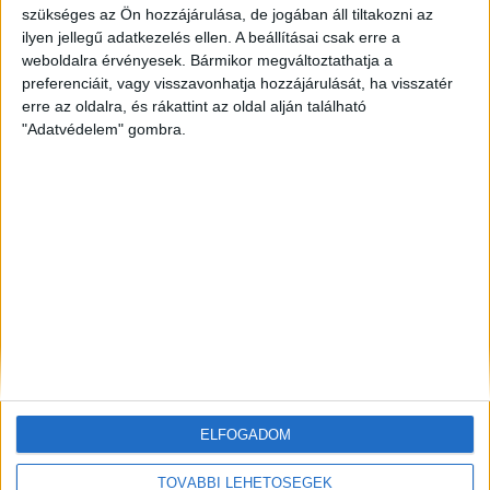
szükséges az Ön hozzájárulása, de jogában áll tiltakozni az
ilyen jellegű adatkezelés ellen. A beállításai csak erre a
ZÖLDINFÓ
4 óra telt el a létrehozás óta
Vízszolgáltatókat támadtak hackerek az Egyesült
weboldalra érvényesek. Bármikor megváltoztathatja a
Államokban
preferenciáit, vagy visszavonhatja hozzájárulását, ha visszatér
erre az oldalra, és rákattint az oldal alján található
"Adatvédelem" gombra.
ZÖLDINFÓ
4 óra telt el a létrehozás óta
LED-világítás, optimalizált hangtechnika: így
csökkenti energiafelhasználását az Alba Regia Fest
ZÖLDINFÓ
6 óra telt el a létrehozás óta
Új fejlesztés javíthatja a térség földgázellátásának
biztonságát
ELFOGADOM
TOVÁBBI LEHETŐSÉGEK