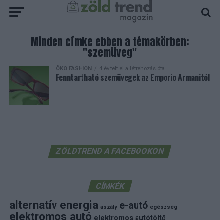
Minden címke ebben a témakörben:
"szemüveg"
ÖKO FASHION
4 év telt el a létrehozás óta
Fenntartható szemüvegek az Emporio Armanitól
ZÖLDTREND A FACEBOOKON
CÍMKÉK
alternatív energia
e-autó
aszály
egészség
elektromos autó
elektromos autótöltő