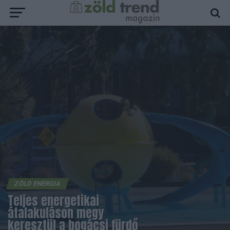
ZÖLD ENERGIA
Teljes energetikai
átalakuláson megy
keresztül a bogácsi fürdő