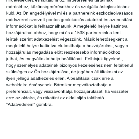
berendezések, valamint a termál-gerincvezeték
méréséhez, közönségmérésekhez és szolgáltatásfejlesztéshez
cseréjére is. A beruházásban egy új kút fúrása és
küld.
Az Ön engedélyével mi és a partnereink eszközleolvasásos
módszerrel szerzett pontos geolokációs adatokat és azonosítási
bekötése, valamint az első számú hideg vizes kút
információkat is felhasználhatunk. A megfelelő helyre kattintva
szivattyújának cseréje is megtörténik – közölték.
hozzájárulhat ahhoz, hogy mi és a 1538 partnereink a fent
leírtak szerint adatkezelést végezzünk. Másik lehetőségként a
Mint írták, a bogácsi fürdőben az épületek és a
megfelelő helyre kattintva elutasíthatja a hozzájárulást, vagy a
medencék fűtését, vízellátását biztosító gépészeti
hozzájárulás megadása előtt részletesebb információkhoz
berendezések vezérlésére, szabályozására, valamint
juthat, és megváltoztathatja beállításait.
Felhívjuk figyelmét,
felügyeletére épületfelügyeleti rendszer épül. A
hogy személyes adatainak bizonyos kezeléséhez nem feltétlenül
fejlesztés célja, többek között az, hogy csökkentsék a
szükséges az Ön hozzájárulása, de jogában áll tiltakozni az
ilyen jellegű adatkezelés ellen. A beállításai csak erre a
fürdő villamos- és hőenergia-felhasználását megújuló
weboldalra érvényesek. Bármikor megváltoztathatja a
energia és korszerűbb megoldások alkalmazásával. A
preferenciáit, vagy visszavonhatja hozzájárulását, ha visszatér
Terület- és Településfejlesztési Operatív Program
erre az oldalra, és rákattint az oldal alján található
Pluszban zajló beruházás várhatóan jövő március végére
"Adatvédelem" gombra.
készül el – olvasható a közleményben.
KAPCSOLÓDÓ TARTALOM:
FÜRDŐ
GÉPÉSZET
MEGÚJULÓ ENERGIA
NAPELEM
NAPENERGIA