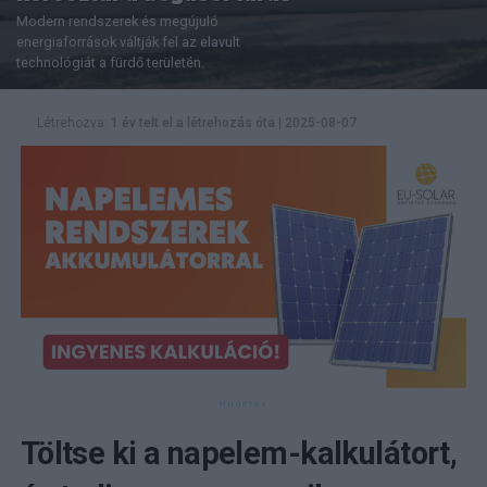
Modern rendszerek és megújuló
energiaforrások váltják fel az elavult
technológiát a fürdő területén.
Létrehozva:
1 év telt el a létrehozás óta
|
2025-08-07
Töltse ki a napelem-kalkulátort,