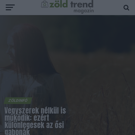
ZÖLDINFÓ
Vegyszerek nélkül is
működik: ezért
különlegesek az ősi
gabonák