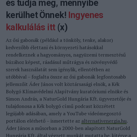
és tudja meg, mennyibe
kerülhet Önnek!
Ingyenes
kalkulálás itt
(x)
Az ősi gabonák (például a tönköly, tenke, alakor)
kedvezőbb élettani és környezeti hatásokkal
rendelkeznek a hagyományos, nagyüzemi termesztésű
búzához képest, ráadásul műtrágya és növényvédő
szerek használatát sem igénylik, ellentétben az
utóbbival – foglalta össze az ősi gabonák legfontosabb
jellemzőit Áder János volt köztársasági elnök, a Kék
Bolygó Klímavédelmi Alapítvány kuratóriumi elnöke és
Simon András, a NaturGold Hungária Kft. ügyvezetője és
tulajdonosa a Kék bolygó című podcast közzétett
legújabb adásában, amely a YouTube videómegosztó
portálon elérhető – ismertette az
alternativenergia.hu
.
Áder János a műsorban a 2000-ben alapított NaturGold
Hungária Kft. által végzett munkát mutatta be, kitérve a