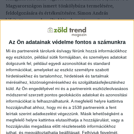
Magyarországon ismert tönkölybúza termelésére,
feldolgozására és értékesítésére. Simon András
kifejtette: az ember által létrehozott nagyüzemi
termesztésű búzánál hozammaximalizálásra törekedtek,
ezért ezek termesztése szinte elképzelhetetlen
műtrágyák és növényvédő szerek nélkül. Ezzel szemben
Az Ön adatainak védelme fontos a számunkra
az ősi gabonák maguktól alakultak ki, és sok ezer éve
Mi és partnereink tárolunk és/vagy férünk hozzá információkhoz
nem változtak.
egy eszközön, például sütik formájában, és személyes adatokat
dolgozunk fel, például egyedi azonosítókat és standard
Az ősi gabonák úgynevezett pelyvás gabonák,
információkat, amelyeket az eszköz személyre szabott
amelyeknél az értékes szemet egy védőburok veszi körül,
hirdetésekhez és tartalomhoz, hirdetések és tartalmak
méréséhez, közönségmérésekhez és szolgáltatásfejlesztéshez
amely megóvja azt a környezeti hatásoktól, például a
küld.
Az Ön engedélyével mi és a partnereink eszközleolvasásos
gombafertőzéstől, kártevőktől, kórokozóktól és az
módszerrel szerzett pontos geolokációs adatokat és azonosítási
időjárás viszonytagságaitól is. Ezért nincs szükségük és
információkat is felhasználhatunk. A megfelelő helyre kattintva
rosszul is viselik a műtrágya és a növényvédő szerek
hozzájárulhat ahhoz, hogy mi és a 1538 partnereink a fent
használatát. Ráadásul az ősi gabonák és a nagyüzemi
leírtak szerint adatkezelést végezzünk. Másik lehetőségként a
termesztésű búza beltartalmában is jelentős az eltérés –
megfelelő helyre kattintva elutasíthatja a hozzájárulást, vagy a
emelte ki. Mindezek alapján Áder János rámutatott: ha
hozzájárulás megadása előtt részletesebb információkhoz
juthat, és megváltoztathatja beállításait.
Felhívjuk figyelmét,
valaki ősi gabonából készült terméket fogyaszt, akkor