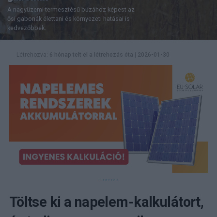
A nagyüzemi termesztésű búzához képest az
ősi gabonák élettani és környezeti hatásai is
kedvezőbbek.
Létrehozva:
6 hónap telt el a létrehozás óta
|
2026-01-30
Töltse ki a napelem-kalkulátort,