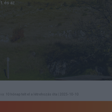
t. és az
va:
10 hónap telt el a létrehozás óta
|
2025-10-10