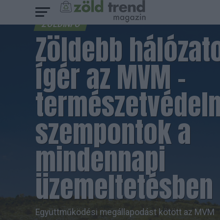
ZÖLDINFÓ
Zöldebb hálózat
ígér az MVM –
természetvédel
szempontok a
mindennapi
üzemeltetésben
Együttműködési megállapodást kötött az MVM