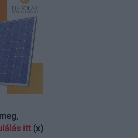
 meg,
lálás itt
(x)