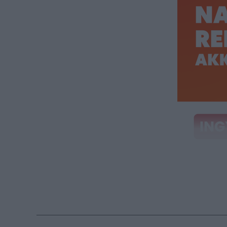
Töltse ki
kerülhet 
A Főkert elsős