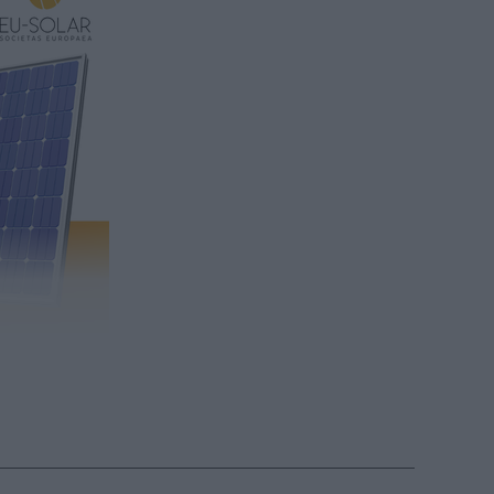
ennyibe
(x)
i korlátozást,