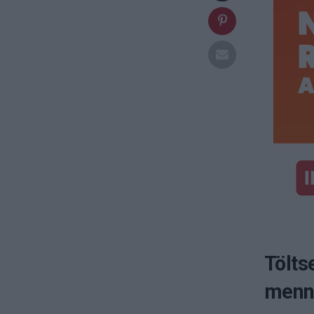
Tölts
menny