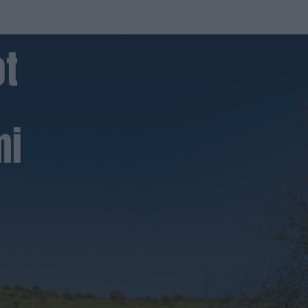
ot
mi