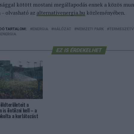
sággal kötött mostani megállapodás ennek a közös mun
 – olvasható az
alternativenergia.hu
közleményében.
DÓ TARTALOM:
ENERGIA
HÁLÓZAT
NEMZETI PARK
TERMÉSZETV
ENERGIA
EZ IS ÉRDEKELHET
öldterületeit a
 is öntözni kell – a
okolta a korlátozást