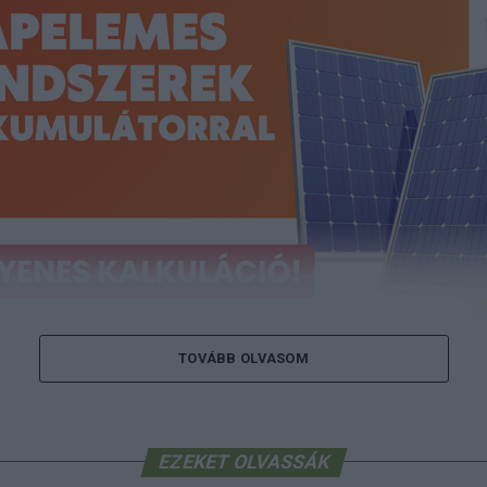
TOVÁBB OLVASOM
 a napelem-kalkulátort, és tudja meg, m
az Ön rendszere!
Ingyenes kalkulálás itt
EZEKET OLVASSÁK
orban energiatakarékossági okokból vezetett be locsolás