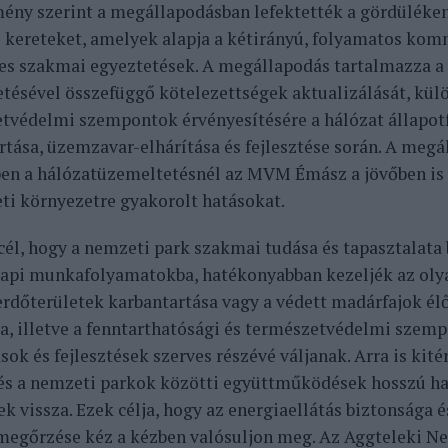
ény szerint a megállapodásban lefektették a gördülék
ó kereteket, amelyek alapja a kétirányú, folyamatos kom
es szakmai egyeztetések. A megállapodás tartalmazza a
tésével összefüggő kötelezettségek aktualizálását, külö
tvédelmi szempontok érvényesítésére a hálózat állapot
rtása, üzemzavar-elhárítása és fejlesztése során. A meg
en a hálózatüzemeltetésnél az MVM Émász a jövőben is 
ti környezetre gyakorolt hatásokat.
cél, hogy a nemzeti park szakmai tudása és tapasztalata 
pi munkafolyamatokba, hatékonyabban kezeljék az olya
erdőterületek karbantartása vagy a védett madárfajok é
, illetve a fenntarthatósági és természetvédelmi szem
sok és fejlesztések szerves részévé váljanak. Arra is ki
és a nemzeti parkok közötti együttműködések hosszú 
k vissza. Ezek célja, hogy az energiaellátás biztonsága é
megőrzése kéz a kézben valósuljon meg. Az Aggteleki N