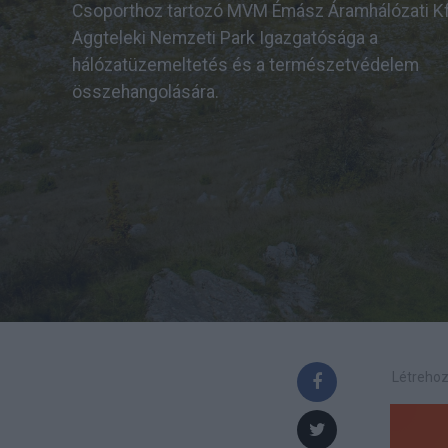
Csoporthoz tartozó MVM Émász Áramhálózati Kf
Aggteleki Nemzeti Park Igazgatósága a
hálózatüzemeltetés és a természetvédelem
összehangolására.
Létrehoz