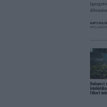
Igazgató
állomása
KAPCSOLÓ
VILLAMOS
Budapest z
kánikulában
Főkert ind