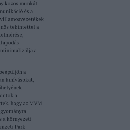
eny közös munkát
munikáció és a
 villamosvezetékek
nös tekintettel a
felmérése,
állapodás
minimalizálja a
beépüljön a
n kihívásokat,
lőhelyének
pontok a
tértek, hogy az MVM
hagyományra
s a környezeti
emzeti Park