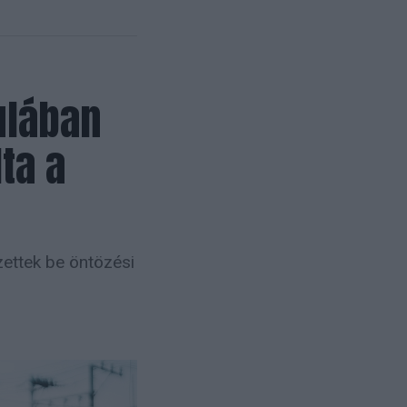
ulában
lta a
ettek be öntözési