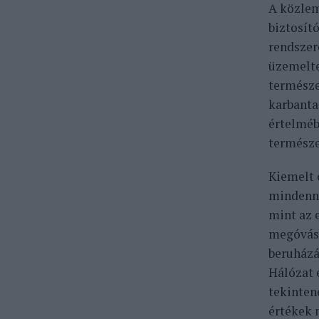
A közlem
biztosít
rendszer
üzemelte
természe
karbanta
értelméb
természe
Kiemelt 
mindenna
mint az 
megóvása
beruházá
Hálózat 
tekintene
értékek 