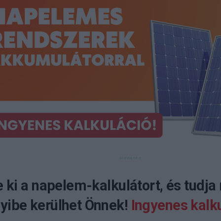
e ki a napelem-kalkulátort, és tudja
ibe kerülhet Önnek!
Ingyenes kalku