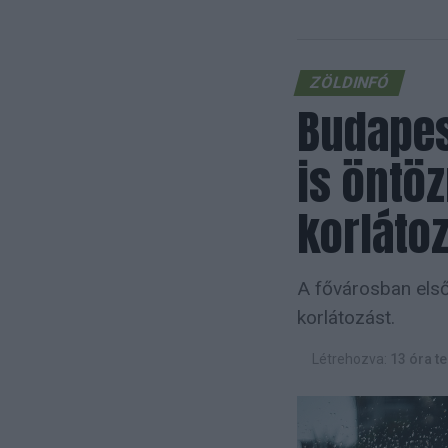
ZÖLDINFÓ
Budapes
is öntöz
korláto
A fővárosban első
korlátozást.
Létrehozva:
13 óra te