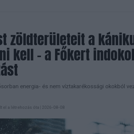
t zöldterületeit a kánik
ni kell – a Főkert indoko
zást
sorban energia- és nem víztakarékossági okokból vez
lt el a létrehozás óta
|
2026-08-08