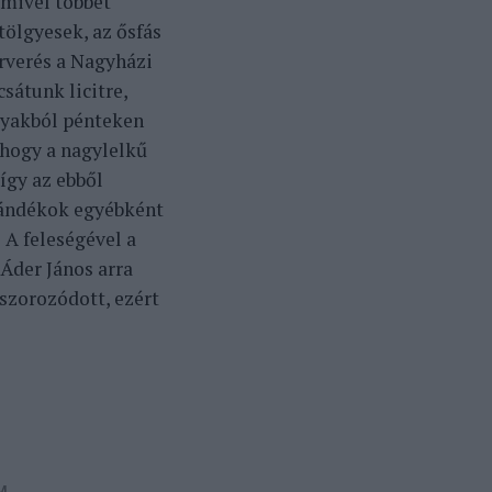
amivel többet
tölgyesek, az ősfás
árverés a Nagyházi
sátunk licitre,
gyakból pénteken
 hogy a nagylelkű
így az ebből
ajándékok egyébként
. A feleségével a
Áder János arra
szorozódott, ezért
M