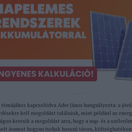
 témájához kapcsolódva Áder János hangsúlyozta: a jöv
rdésekre kell megoldást találniuk, mint például az energ
lágon keresik a megoldást arra, hogy a nap- és a széler
lt áramot hogyan tudjuk hosszú távon, költséghatékon