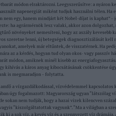
tbarát módon elraktározni. Leegyszerűsítve: a nyáron ke
használt napenergiát miként tudjuk használni télen. Ha e
m nem egy, hanem mindjárt két Nobel-díjat is kaphat” – je
zte: ha agrármérnök lesz valaki, akkor azon dolgozhat,
gtűrő növényeket nemesíteni, hogy az aszály kevesebb k
vos szeretne lenni, új betegségek diagnosztizálását kell
yanokat, amelyek már eltűntek, de visszatérnek. Ha ped
ámára az a kérdés, hogyan tud olyan okos- vagy passzív h
arát módon, amiknek minél kisebb az energiafogyasztás
gy kihívás a káros anyag kibocsátásának csökkentése úgy
nk is megmaradjon – folytatta.
llamfő a vízgazdálkodással, vízvédelemmel kapcsolatos 
júban úgy fogalmazott: Magyarország ugyan “látszólag v
 de sokan nem tudják, hogy a hazai vizek kilencven száza
 vagyis “kiszolgáltatottak vagyunk”. “Ma a világban a sz
k ki a sok víz, a kevés víz és a szennyezett víz drámája.