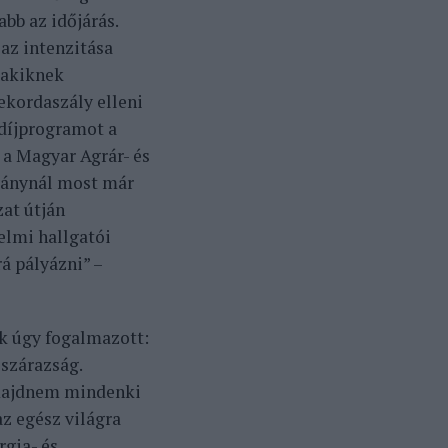
bb az időjárás.
az intenzitása
 akiknek
ekordaszály elleni
ndíjprogramot a
 a Magyar Agrár- és
ványnál most már
zat útján
elmi hallgatói
á pályázni” –
ök úgy fogalmazott:
 szárazság.
 majdnem mindenki
z egész világra
rgia- és