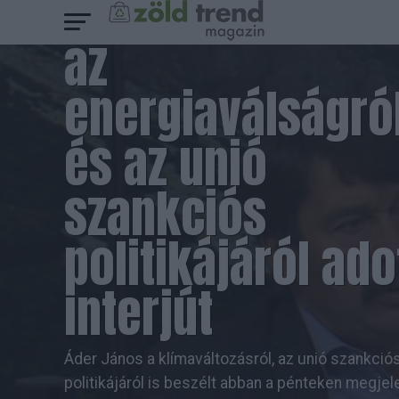
klímaváltozásról
az
energiaválságró
és az unió
szankciós
politikájáról ado
interjút
Áder János a klímaváltozásról, az unió szankció
politikájáról is beszélt abban a pénteken megjel