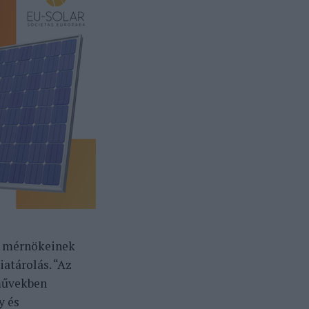
ő mérnökeinek
iatárolás. “Az
őművekben
y és