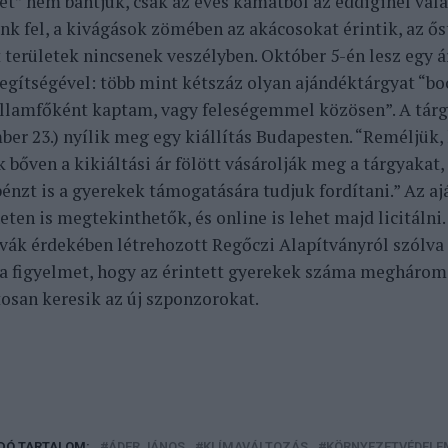
ét” nem bántjuk, csak az éves kamatból az eddiginél val
nk fel, a kivágások zömében az akácosokat érintik, az ős
t területek nincsenek veszélyben. Október 5-én lesz egy 
segítségével: több mint kétszáz olyan ajándéktárgyat “boc
llamfőként kaptam, vagy feleségemmel közösen”. A tár
ber 23.) nyílik meg egy kiállítás Budapesten. “Reméljük,
bőven a kikiáltási ár fölött vásárolják meg a tárgyakat, 
pénzt is a gyerekek támogatására tudjuk fordítani.” Az 
eten is megtekinthetők, és online is lehet majd licitálni
vák érdekében létrehozott Regőczi Alapítványról szólva 
l a figyelmet, hogy az érintett gyerekek száma meghárom
osan keresik az új szponzorokat.
DÓ TARTALOM:
ÁDER JÁNOS
KLÍMAVÁLTOZÁS
KÖRNYEZETVÉDELE