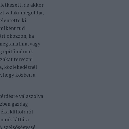
letkezett, de akkor
zt valaki megoldja,
lentette ki.
 miként tud
árt okozzon, ha
 megtanulnia, vagy
ig építőmérnök
ázakat tervezni
a, közlekedésnél
, hogy közben a
kérdésre válaszolva
ízben gazdag
léka külföldről
emünk láttára
 A szélsőségessé