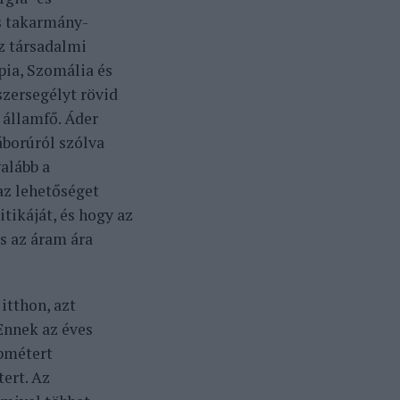
es takarmány-
ez társadalmi
ópia, Szomália és
szersegélyt rövid
 államfő. Áder
áborúról szólva
galább a
az lehetőséget
tikáját, és hogy az
s az áram ára
itthon, azt
Ennek az éves
bmétert
tert. Az