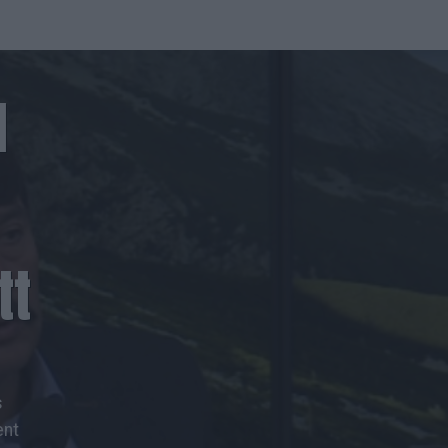
,
l
tt
s
ent