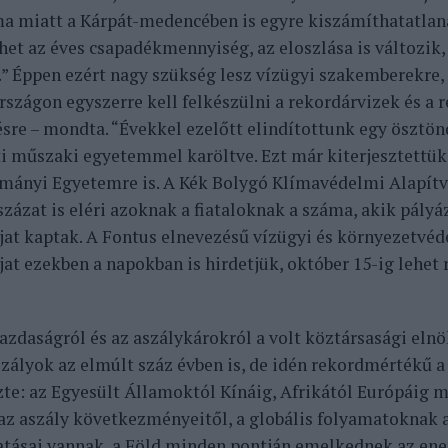
ma miatt a Kárpát-medencében is egyre kiszámíthatatlana
et az éves csapadékmennyiség, az eloszlása is változik, 
.” Éppen ezért nagy szükség lesz vízügyi szakemberekre,
szágon egyszerre kell felkészülni a rekordárvizek és a r
sre – mondta. “Évekkel ezelőtt elindítottunk egy ösztö
i műszaki egyetemmel karöltve. Ezt már kiterjesztettük
mányi Egyetemre is. A Kék Bolygó Klímavédelmi Alapít
százat is eléri azoknak a fiataloknak a száma, akik pályá
jat kaptak. A Fontus elnevezésű vízügyi és környezetvéd
at ezekben a napokban is hirdetjük, október 15-ig lehet r
zdaságról és az aszálykárokról a volt köztársasági eln
szályok az elmúlt száz évben is, de idén rekordmértékű a
te: az Egyesült Államoktól Kínáig, Afrikától Európáig
az aszály következményeitől, a globális folyamatoknak a
atásai vannak, a Föld minden pontján emelkednek az ene