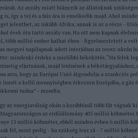
erárak. Az aszály miatt hiányzik az állatoknak szükség
g is, így a tej és a hús ára is emelkedik majd. Ahol mind
get jelenthet, az inkább Afrika; annak is az a része – Eti
 ahol évek óta tartó aszály van. Ha ott nem kapnak élelmi
l, több millió ember halhat éhen – figyelmeztetett a volt
Vas megyei napilapnak adott interjúban az orosz-ukrán h
ette: mindenki érdeke a mielőbbi békekötés. “Ha felek le
zünetig eljutnának, majd leülnének a béketárgyaláshoz, 
na arra, hogy az Európai Unió átgondolja a szankciós poli
z ismét a kellő mennyiségben érkezzen Európába, a gáz é
ökkenni tudna” – mondta.
gy az energiaválság okán a korábbinál több fát vágnak ki 
Magyarországon az erdőállomány 405 millió köbméter. 
ye 13 millió köbméter, ebből minden évben 6 millió kö
nk fel, most pedig – ha szükség lesz rá – 7 millió köbmé