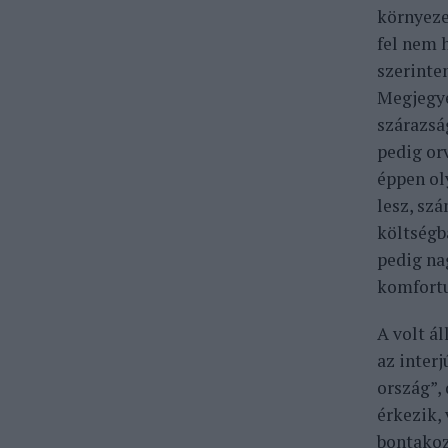
környeze
fel nem 
szerinte
Megjegye
szárazsá
pedig or
éppen ol
lesz, sz
költségb
pedig na
komfortu
A volt á
az inter
ország”,
érkezik,
bontakozi