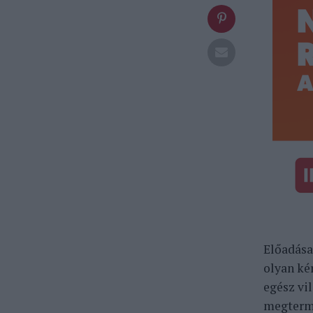
Előadása
olyan ké
egész vi
megterme