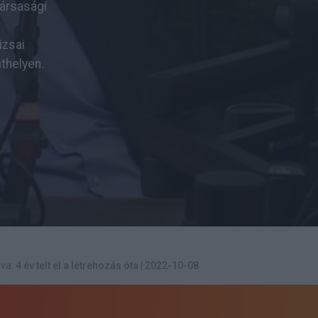
társasági
i
izsai
thelyen.
va:
4 év telt el a létrehozás óta
|
2022-10-08