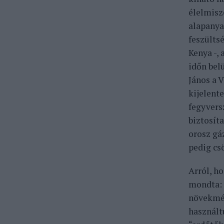
élelmisz
alapanya
feszültsé
Kenya -,
időn belü
János a 
kijelent
fegyvers
biztosíta
orosz gá
pedig cs
Arról, ho
mondta: 
növekmén
használtu