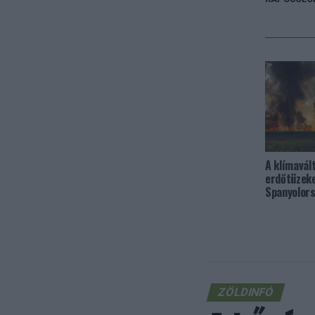
A klímavál
erdőtüzek
Spanyolor
ZÖLDINFÓ