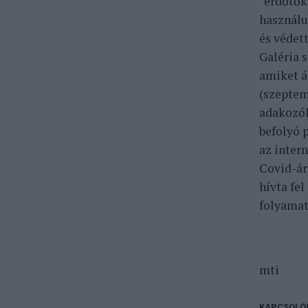
“erdőtők
használu
és védet
Galéria 
amiket á
(szeptem
adakozók 
befolyó 
az intern
Covid-ár
hívta fe
folyamat
mti
KAPCSOLÓ