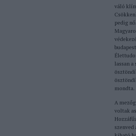
váló klí
Csökkenh
pedig nő
Magyaror
védekezé
budapest
Élettudo
lassan a 
ösztöndí
ösztöndíj
mondta.
A mezőga
voltak a
Hozzáfűz
szenved 
kiható h