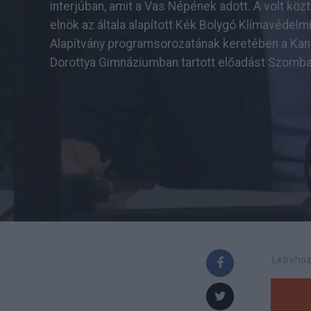
interjúban, amit a Vas Népének adott. A volt köz
elnök az általa alapított Kék Bolygó Klímavédelm
Alapítvány programsorozatának keretében a Kan
Dorottya Gimnáziumban tartott előadást Szomba
Létrehoz