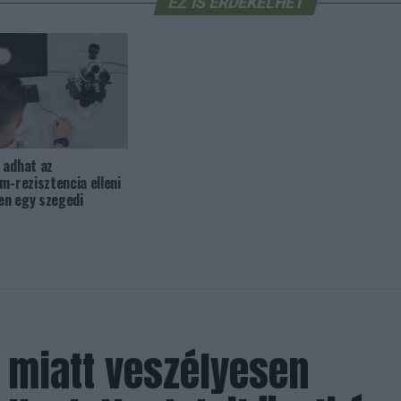
EZ IS ÉRDEKELHET
 adhat az
m-rezisztencia elleni
en egy szegedi
 miatt veszélyesen