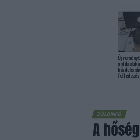
Új reményt
antibiotiku
küzdelemb
felfedezés
ZÖLDINFÓ
A hőség