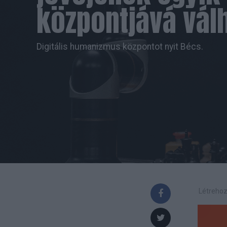
központjává vál
Digitális humanizmus központot nyit Bécs.
Létrehoz