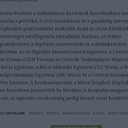
enna feladata a tudományos kutatások koordinálása mell
solja a politika, a civil társadalom és a gazdaság szere
zciplináris platformként működik majd és olyan kérdések
esterséges intelligencia társadalmi hatásai, az etikus
giafejlesztés, a digitális szuverenitás és a demokratikus
zációban. Az új digitális humanizmus központot, a Center
m Vienna (CDH Vienna) az Osztrák Tudományos Miniszt
a Bécsi Egyetem, a Bécsi Műszaki Egyetem (TU Wien), a B
ságtudományi Egyetem (WU Wien) és a Central Europea
étre közösen. A kezdeményezést a héten lezajlott Digi
ce keretében jelentették be Bécsben. A hivatalos megnyitó
 sor, az operatív tevékenység pedig ősszel veszi kezdetét
DÓ TARTALOM:
EMBER
ÉRTÉK
HUMANIZMUS
JÖVŐ
MESTERSÉ