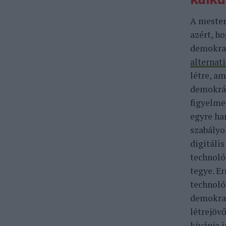
A mester
azért, h
demokrat
alternat
létre, am
demokrác
figyelme
egyre ha
szabályo
digitáli
technoló
tegye. Er
technoló
demokrat
létrejöv
kívánja 