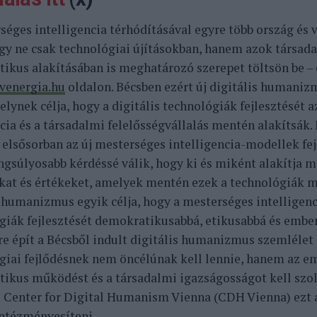
séges intelligencia térhódításával egyre több ország és 
ogy ne csak technológiai újításokban, hanem azok társada
ikus alakításában is meghatározó szerepet töltsön be – 
ivenergia.hu
oldalon. Bécsben ezért új digitális humaniz
elynek célja, hogy a digitális technológiák fejlesztését a
ia és a társadalmi felelősségvállalás mentén alakítsák.
 elsősorban az új mesterséges intelligencia-modellek fej
ngsúlyosabb kérdéssé válik, hogy ki és miként alakítja m
kat és értékeket, amelyek mentén ezek a technológiák 
s humanizmus egyik célja, hogy a mesterséges intelligenc
giák fejlesztését demokratikusabbá, etikusabbá és emb
re épít a Bécsből indult digitális humanizmus szemlélet 
giai fejlődésnek nem öncélúnak kell lennie, hanem az em
ikus működést és a társadalmi igazságosságot kell szol
ő Center for Digital Humanism Vienna (CDH Vienna) ezt 
intézményesíteni.