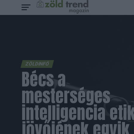
ZÖLDINFÓ
Bécs a
mesterséges
intelligencia eti
jövőjének egyik