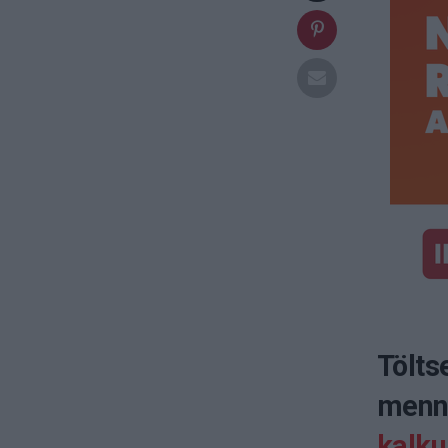
Tölts
menny
kalkul