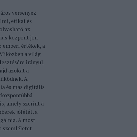
város versenyez
lmi, etikai és
olvasható az
mus központ jön
z emberi értékek, a
 Miközben a világ
lesztésére irányul,
ajd azokat a
működnek. A
ia és más digitális
erközpontúbbá
is, amely szerint a
berek jólétét, a
gálnia. A most
a szemléletet