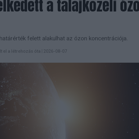
kedett a talajközeli óz
atárérték felett alakulhat az ózon koncentrációja.
lt el a létrehozás óta
|
2026-08-07