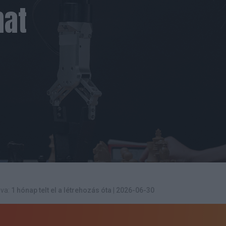
hat
va:
1 hónap telt el a létrehozás óta
|
2026-06-30