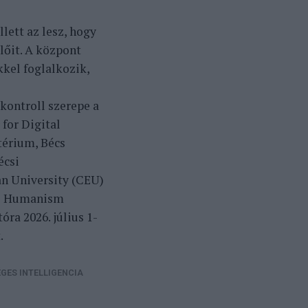
ett az lesz, hogy
plőit. A központ
kel foglalkozik,
 kontroll szerepe a
 for Digital
érium, Bécs
écsi
n University (CEU)
tal Humanism
ra 2026. július 1-
.
GES INTELLIGENCIA