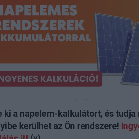
e ki a napelem-kalkulátort, és tudja
ibe kerülhet az Ön rendszere!
Ingy
álás itt
(x)