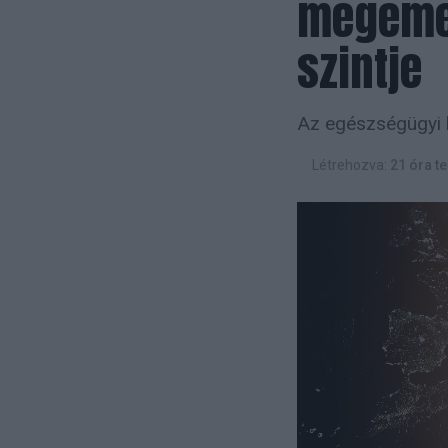
megemel
szintje
Az egészségügyi h
Létrehozva:
21 óra te