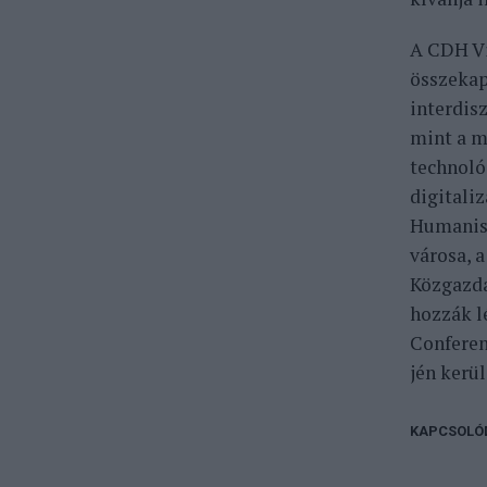
A CDH Vi
összekapc
interdis
mint a m
technoló
digitali
Humanis
városa, 
Közgazda
hozzák l
Conferen
jén kerül
KAPCSOLÓ