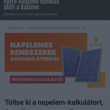
Egyre nagyobb nyomás
alatt a Balaton
A Balaton sorsa nem egyszerű kérdés.
Létrehozva:
1 hónap telt el a létrehozás óta
|
2026-07-04
Töltse ki a napelem-kalkulátort,