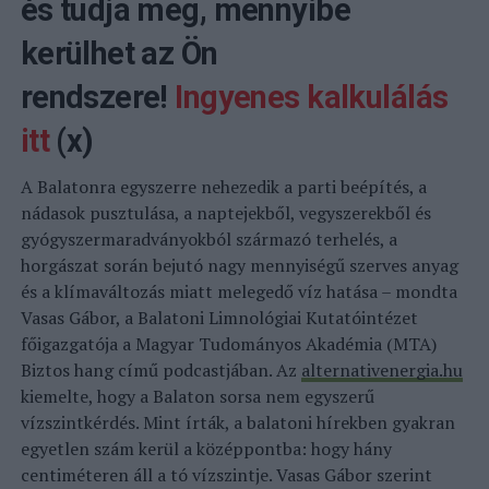
és tudja meg, mennyibe
kerülhet az Ön
rendszere!
Ingyenes kalkulálás
itt
(x)
A Balatonra egyszerre nehezedik a parti beépítés, a
nádasok pusztulása, a naptejekből, vegyszerekből és
gyógyszermaradványokból származó terhelés, a
horgászat során bejutó nagy mennyiségű szerves anyag
és a klímaváltozás miatt melegedő víz hatása – mondta
Vasas Gábor, a Balatoni Limnológiai Kutatóintézet
főigazgatója a Magyar Tudományos Akadémia (MTA)
Biztos hang című podcastjában. Az
alternativenergia.hu
kiemelte, hogy a Balaton sorsa nem egyszerű
vízszintkérdés. Mint írták, a balatoni hírekben gyakran
egyetlen szám kerül a középpontba: hogy hány
centiméteren áll a tó vízszintje. Vasas Gábor szerint