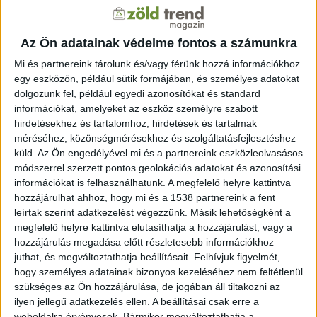
tűnik el a rendszerből, mint amennyi utánpótlásként
érkezik.
Az Ön adatainak védelme fontos a számunkra
A Kárpát-medencében a klímaváltozás miatt az aszályos
Mi és partnereink tárolunk és/vagy férünk hozzá információkhoz
évek egyre gyakoribbak, a sekély tavak pedig különösen
egy eszközön, például sütik formájában, és személyes adatokat
érzékenyen reagálnak a hőmérséklet, a csapadék és a
dolgozunk fel, például egyedi azonosítókat és standard
párolgás változásaira. Ez nemcsak a Balatonra igaz:
információkat, amelyeket az eszköz személyre szabott
hirdetésekhez és tartalomhoz, hirdetések és tartalmak
Vasas Gábor a Velencei-tó példáján is hangsúlyozta,
méréséhez, közönségmérésekhez és szolgáltatásfejlesztéshez
hogy nem alkalmi mérések alapján kellene dönteni,
küld.
Az Ön engedélyével mi és a partnereink eszközleolvasásos
hanem folyamatos, tudományos monitorozásra építve.
módszerrel szerzett pontos geolokációs adatokat és azonosítási
A Balaton jövőjéről szóló vitákban a parti beépítések és
információkat is felhasználhatunk. A megfelelő helyre kattintva
a nádasok sorsa különösen érzékeny kérdés. Vasas Gábor
hozzájárulhat ahhoz, hogy mi és a 1538 partnereink a fent
szerint téves az a logika, hogy egy beruházás miatt
leírtak szerint adatkezelést végezzünk. Másik lehetőségként a
kivágott nád máshol pótolható. A nád nem úgy működik,
megfelelő helyre kattintva elutasíthatja a hozzájárulást, vagy a
hozzájárulás megadása előtt részletesebb információkhoz
mint egy átültethető kertészeti elem: ott tud
juthat, és megváltoztathatja beállításait.
Felhívjuk figyelmét,
megtelepedni, ahol a természetes feltételek adottak. Ha
hogy személyes adatainak bizonyos kezeléséhez nem feltétlenül
ezek nincsenek meg, az áttelepítés ökológiai értelemben
szükséges az Ön hozzájárulása, de jogában áll tiltakozni az
nem valódi pótlás.
ilyen jellegű adatkezelés ellen. A beállításai csak erre a
weboldalra érvényesek. Bármikor megváltoztathatja a