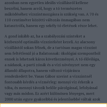
azonban nem egyetlen ideális vízállásról kellene
beszélni, hanem arról, hogy a tó természetes
működéséhez vízszintmozgásra is szükség van. A 70 és
110 centiméter közötti változás önmagában nem
katasztrófa, hanem egy sekély tó életének része lehet.
A gond inkább az, ha a szabályozási szinteket a
közbeszéd optimális vízszintként kezeli. Az alacsony
vízállástól sokan félnek, de a tartósan magas vízszint
sem feltétlenül jó a Balatonnak: ökológiai szempontból
ennek is lehetnek káros következményei. A tó élővilága,
a nádasok, a parti zónák és a vízi növényzet nem egy
állandó állapotra, hanem változó vízjárásra
rendezkedett be. Vasas Gábor szerint a vízszintnél
fontosabb kérdés a vízmérleg: mennyi víz érkezik a
tóba, és mennyi távozik belőle párolgással, lefolyással
vagy más módon. Ez azért különösen lényeges, mert
2000 után egyre gyakoribbá és jelentősebbé váltak azok
az évek, amikor a Balaton vízmérlege negatív: több víz