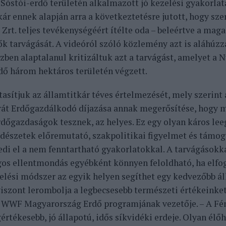
 Sóstói-erdő területén alkalmazott jó kezelési gyakorlata
ár ennek alapján arra a következtetésre jutott, hogy sze
 Zrt. teljes tevékenységéért ítélte oda – beleértve a ma
ők tarvágását. A videóról szóló közlemény azt is aláhúzz
ben alaptalanul kritizáltuk azt a tarvágást, amelyet a Ny
dő három hektáros területén végzett.
tasítjuk az államtitkár téves értelmezését, mely szerint 
át Erdőgazdálkodó díjazása annak megerősítése, hogy m
rdőgazdaságok tesznek, az helyes. Ez egy olyan káros lee
rdészetek előremutató, szakpolitikai figyelmet és támog
fedi el a nem fenntartható gyakorlatokkal. A tarvágásokk
gos ellentmondás egyébként könnyen feloldható, ha elfog
elési módszer az egyik helyen segíthet egy kedvezőbb ál
iszont lerombolja a legbecsesebb természeti értékeinke
a WWF Magyarország Erdő programjának vezetője. – A Fén
gértékesebb, jó állapotú, idős síkvidéki erdeje. Olyan él