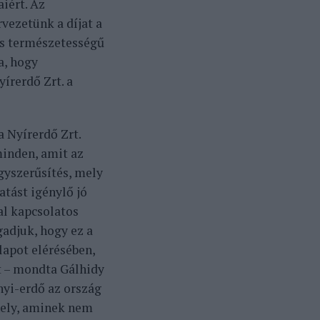
iért. Az
rvezetünk a díjat a
gas természetességű
a, hogy
írerdő Zrt. a
a Nyírerdő Zrt.
inden, amit az
gyszerűsítés, mely
atást igénylő jó
al kapcsolatos
adjuk, hogy ez a
lapot elérésében,
t – mondta Gálhidy
yi-erdő az ország
őhely, aminek nem