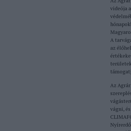
Az Agrár
videója 
védelmébe
hónapokb
Magyaror
A tarvág
az élőhe
értékeke
területe
támogatj
Az Agrár
szereplés
vágásterü
vágni, é
CLIMAFOR
Nyírerdő