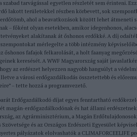
na szabad tarvágással egyetlen részletét sem érinteni. Ez
rdő lakott területekkel részben körbevett, sok szempont
 erdőtömb, ahol a beavatkozások között lehet átmeneti s
nak – főként olyan esetekben, amikor idegenhonos, alac
ltetvényeket alakítanak át őshonos erdőkké. A díj odaíté
 szempontokat mérlegelte a több intézmény képviselőiből
az őshonos fafajok felkarolását, a holt faanyag megőrzésé
geinek keresését. A WWF Magyarország saját javaslatk
 hogy az erdészet helyezzen nagyobb hangsúlyt a védelmi
 illetve a városi erdőgazdálkodás összetettebb és előrem
ire” – tette hozzá a programvezető.
arát Erdőgazdálkodó díjat egyes fenntartható erdőkezel
két magán-erdőgazdálkodónak és hat állami erdészetnek
szág, az Agrárminisztérium, a Magán Erdőtulajdonosok
 Szövetsége és az Országos Erdészeti Egyesület képvise
 nyertes pályázatok elolvashatók a CLIMAFORCEELIFE pro