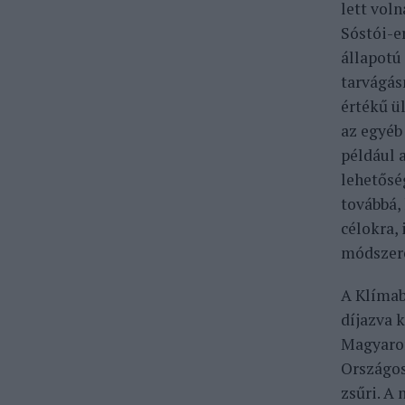
lett vol
Sóstói-e
állapotú
tarvágás
értékű ü
az egyéb
például 
lehetősé
továbbá,
célokra,
módszere
A Klímab
díjazva 
Magyaror
Országos
zsűri. A