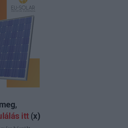
 meg,
lálás itt
(x)