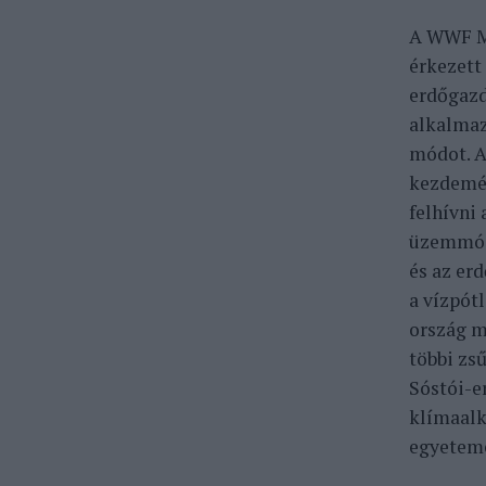
A WWF M
érkezett
erdőgazd
alkalmaz
módot. A
kezdemén
felhívni
üzemmódt
és az er
a vízpót
ország m
többi zs
Sóstói-e
klímaalk
egyeteme