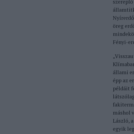
szereplő
államtitk
Nyírerdő
öreg erd
mindeköz
Fényi-er
„Visszau
Klímabar
állami e
épp az e
példáit 
látszóla
fakiterm
máshol v
László, 
egyik le