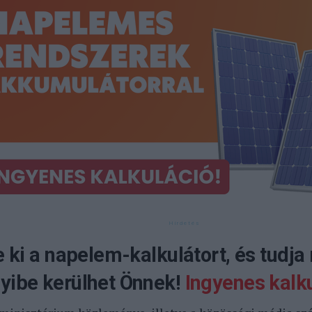
e ki a napelem-kalkulátort, és tudja
ibe kerülhet Önnek!
Ingyenes kalku