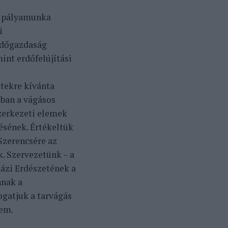
c pályamunka
i
rdőgazdaság
int erdőfelújítási
tekre kívánta
ában a vágásos
zerkezeti elemek
ésének. Értékeltük
 Szerencsére az
. Szervezetünk – a
házi Erdészetének a
nnak a
gatjuk a tarvágás
sem.