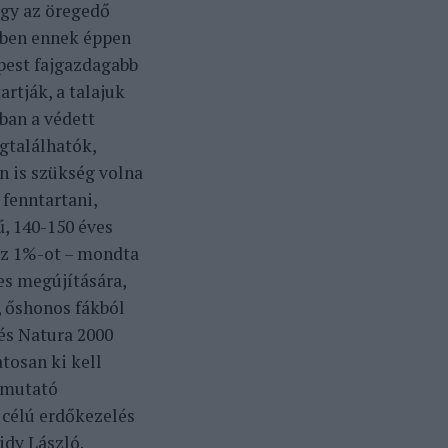
ogy az öregedő
tben ennek éppen
épest fajgazdagabb
rtják, a talajuk
ban a védett
egtalálhatók,
n is szükség volna
 fenntartani,
, 140-150 éves
 az 1%-ot – mondta
es megújítására,
, őshonos fákból
és Natura 2000
tosan ki kell
remutató
célú erdőkezelés
idy László.