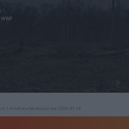
k
 a WWF
va:
1 év telt el a létrehozás óta
|
2025-07-14