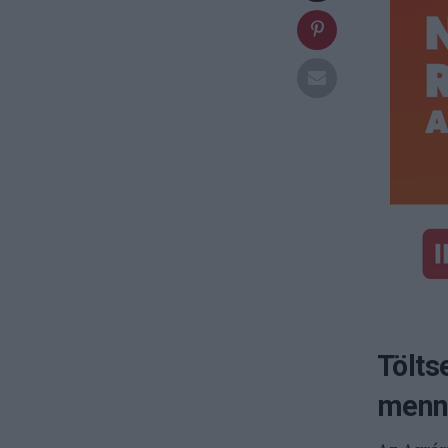
Tölts
menny