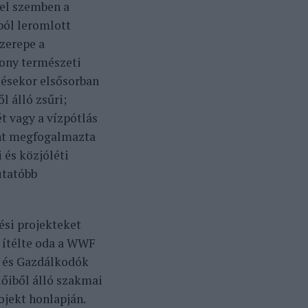
zel szemben a
ból leromlott
zerepe a
sony természeti
lésekor elsősorban
 álló zsűri;
t vagy a vízpótlás
ént megfogalmazta
 és közjóléti
utatóbb
ési projekteket
 ítélte oda a WWF
 és Gazdálkodók
lőiből álló szakmai
jekt honlapján.