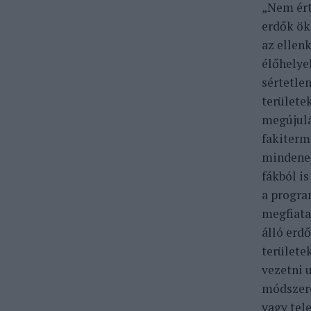
„Nem ért
erdők ök
az ellen
élőhelyek
sértetle
területe
megújulá
fakiterm
mindenek
fákból i
a progra
megfiata
álló erd
területek
vezetni 
módszere
vagy tel