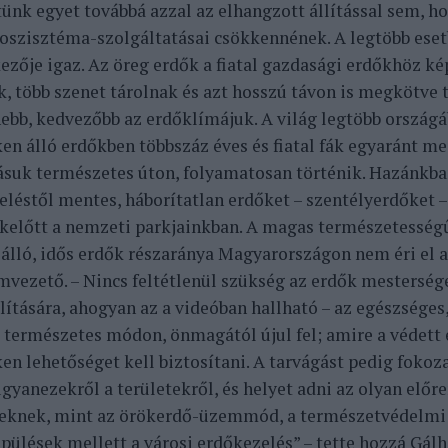
ünk egyet továbbá azzal az elhangzott állítással sem, h
oszisztéma-szolgáltatásai csökkennének. A legtöbb ese
kezője igaz. Az öreg erdők a fiatal gazdasági erdőkhöz k
, több szenet tárolnak és azt hosszú távon is megkötve ta
nebb, kedvezőbb az erdőklímájuk. A világ legtöbb országá
ken álló erdőkben többszáz éves és fiatal fák egyaránt m
suk természetes úton, folyamatosan történik. Hazánkba
eléstől mentes, háborítatlan erdőket – szentélyerdőket –
előtt a nemzeti parkjainkban. A magas természetességű
s álló, idős erdők részaránya Magyarországon nem éri el
mvezető. – Nincs feltétlenül szükség az erdők mesterség
lítására, ahogyan az a videóban hallható – az egészséges
ő természetes módon, önmagától újul fel; amire a védett 
en lehetőséget kell biztosítani. A tarvágást pedig fokoza
ugyanezekről a területekről, és helyet adni az olyan elő
knek, mint az örökerdő-üzemmód, a természetvédelmi 
epülések mellett a városi erdőkezelés” – tette hozzá Gálh