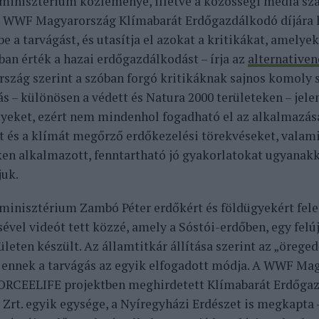
minisztérium közleménye, illetve a közösségi média sz
a WWF Magyarország Klímabarát Erdőgazdálkodó díjára 
 a tarvágást, és utasítja el azokat a kritikákat, amelye
an érték a hazai erdőgazdálkodást – írja az
alternativen
szág szerint a szóban forgó kritikáknak sajnos komoly s
ás – különösen a védett és Natura 2000 területeken – jele
lyeket, ezért nem mindenhol fogadható el az alkalmazás
t és a klímát megőrző erdőkezelési törekvéseket, valami
ken alkalmazott, fenntartható jó gyakorlatokat ugyanakk
uk.
minisztérium Zambó Péter erdőkért és földügyekért fele
ével videót tett közzé, amely a Sóstói-erdőben, egy felúj
leten készült. Az államtitkár állítása szerint az „öreged
s ennek a tarvágás az egyik elfogadott módja. A WWF Mag
CEELIFE projektben meghirdetett Klímabarát Erdőgazd
 Zrt. egyik egysége, a Nyíregyházi Erdészet is megkapta 