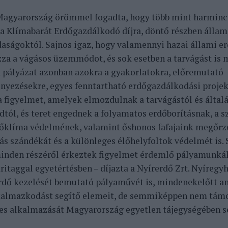
agyarország örömmel fogadta, hogy több mint harmin
 a Klímabarát Erdőgazdálkodó díjra, döntő részben állam
aságoktól. Sajnos igaz, hogy valamennyi hazai állami e
za a vágásos üzemmódot, és sok esetben a tarvágást is m
 pályázat azonban azokra a gyakorlatokra, előremutató
yezésekre, egyes fenntartható erdőgazdálkodási projek
 a figyelmet, amelyek elmozdulnak a tarvágástól és által
ól, és teret engednek a folyamatos erdőborításnak, a s
dőklíma védelmének, valamint őshonos fafajaink megőrz
lás szándékát és a különleges élőhelyfoltok védelmét is.
inden részéről érkeztek figyelmet érdemlő pályamunkák
űritaggal egyetértésben – díjazta a Nyírerdő Zrt. Nyíregy
rdő kezelését bemutató pályaművét is, mindenekelőtt a
almazkodást segítő elemeit, de semmiképpen nem támo
s alkalmazását Magyarország egyetlen tájegységében 