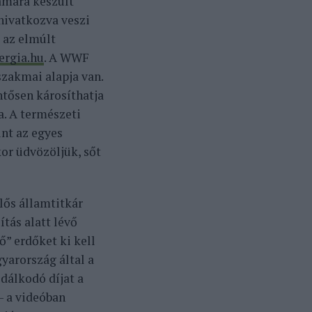
ámára készült
hivatkozva veszi
k az elmúlt
ergia.hu
. A WWF
zakmai alapja van.
ntősen károsíthatja
a. A természeti
nt az egyes
or üdvözöljük, sőt
lős államtitkár
ítás alatt lévő
ő” erdőket ki kell
yarország által a
álkodó díjat a
– a videóban