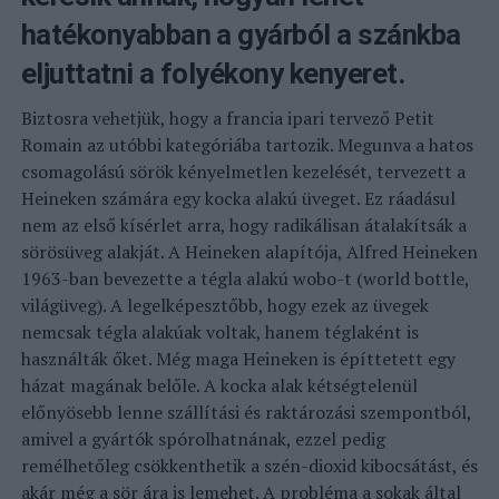
hatékonyabban a gyárból a szánkba
eljuttatni a folyékony kenyeret.
Biztosra vehetjük, hogy a francia ipari tervező Petit
Romain az utóbbi kategóriába tartozik. Megunva a hatos
csomagolású sörök kényelmetlen kezelését, tervezett a
Heineken számára egy kocka alakú üveget. Ez ráadásul
nem az első kísérlet arra, hogy radikálisan átalakítsák a
sörösüveg alakját. A Heineken alapítója, Alfred Heineken
1963-ban bevezette a tégla alakú wobo-t (world bottle,
világüveg). A legelképesztőbb, hogy ezek az üvegek
nemcsak tégla alakúak voltak, hanem téglaként is
használták őket. Még maga Heineken is építtetett egy
házat magának belőle. A kocka alak kétségtelenül
előnyösebb lenne szállítási és raktározási szempontból,
amivel a gyártók spórolhatnának, ezzel pedig
remélhetőleg csökkenthetik a szén-dioxid kibocsátást, és
akár még a sör ára is lemehet. A probléma a sokak által