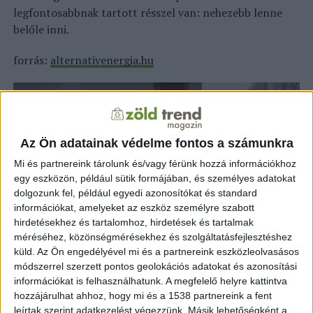
legfontosabbnak tartott résszel van: nehezebb lenne
belőle inni.
forrás:
alternativenergia.hu
Az Ön adatainak védelme fontos a számunkra
Mi és partnereink tárolunk és/vagy férünk hozzá információkhoz
egy eszközön, például sütik formájában, és személyes adatokat
dolgozunk fel, például egyedi azonosítókat és standard
információkat, amelyeket az eszköz személyre szabott
hirdetésekhez és tartalomhoz, hirdetések és tartalmak
méréséhez, közönségmérésekhez és szolgáltatásfejlesztéshez
küld.
Az Ön engedélyével mi és a partnereink eszközleolvasásos
módszerrel szerzett pontos geolokációs adatokat és azonosítási
információkat is felhasználhatunk. A megfelelő helyre kattintva
hozzájárulhat ahhoz, hogy mi és a 1538 partnereink a fent
leírtak szerint adatkezelést végezzünk. Másik lehetőségként a