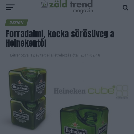
DESIGN
Forradalmi, kocka sörösüveg a
Heinekentől
Létrehozva:
12 év telt el a létrehozás óta
|
2014-02-18