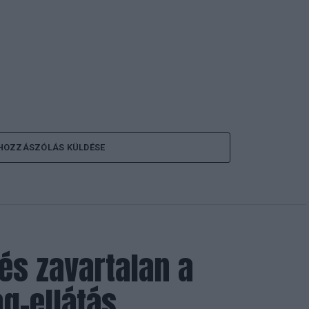
HOZZÁSZÓLÁS KÜLDÉSE
 és zavartalan a
g-ellátás