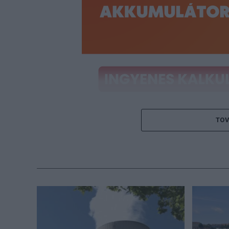
TOV
Töltse ki a napelem-kalkuláto
az Ön rendszere!
Ingyenes kal
A magyarországi repülőgépüzemanyag-ellát
megjelent légi közlekedést és a kerozinell
eljuttatott közleményében azt írta: a váll
partnerek számára szükséges kerozinmenn