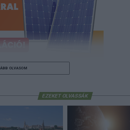
ÁBB OLVASOM
rt, és tudja meg, mennyibe kerülhet
kulálás itt
(x)
EZEKET OLVASSÁK
ás stabil és zavartalan – reagált a Mol a sajtóban
átást érintő hírekre. A társaság az MTI-hez
alat folyamatosan biztosítja a repülőterek és a
yiséget, az ellátási láncok működése