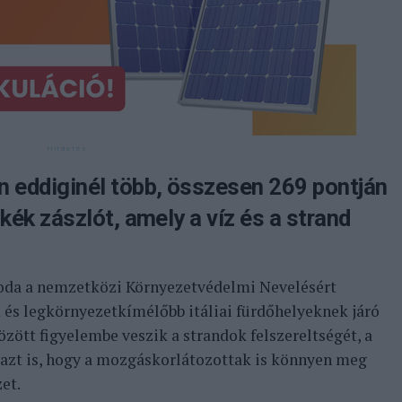
n eddiginél több, összesen 269 pontján
kék zászlót, amely a víz és a strand
oda a nemzetközi Környezetvédelmi Nevelésért
ű és legkörnyezetkímélőbb itáliai fürdőhelyeknek járó
zött figyelembe veszik a strandok felszereltségét, a
 azt is, hogy a mozgáskorlátozottak is könnyen meg
zet.