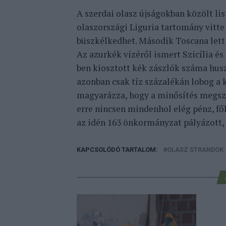
A szerdai olasz újságokban közölt lis
olaszországi Liguria tartomány vitte
büszkélkedhet. Második Toscana lett 
Az azurkék vizéről ismert Szicília és 
ben kiosztott kék zászlók száma husz
azonban csak tíz százalékán lobog a k
magyarázza, hogy a minősítés megsze
erre nincsen mindenhol elég pénz, fő
az idén 163 önkormányzat pályázott, 
KAPCSOLÓDÓ TARTALOM:
OLASZ STRANDOK