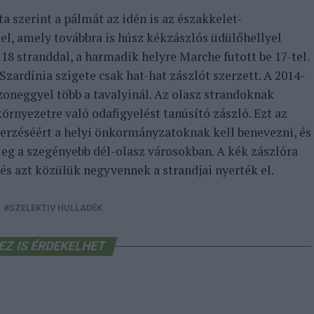
ta szerint a pálmát az idén is az északkelet-
 el, amely továbbra is húsz kékzászlós üdülőhellyel
18 stranddal, a harmadik helyre Marche futott be 17-tel.
Szardínia szigete csak hat-hat zászlót szerzett. A 2014-
oneggyel több a tavalyinál. Az olasz strandoknak
örnyezetre való odafigyelést tanúsító zászló. Ezt az
rzéséért a helyi önkormányzatoknak kell benevezni, és
leg a szegényebb dél-olasz városokban. A kék zászlóra
és azt közülük negyvennek a strandjai nyerték el.
SZELEKTIV HULLADÉK
EZ IS ÉRDEKELHET