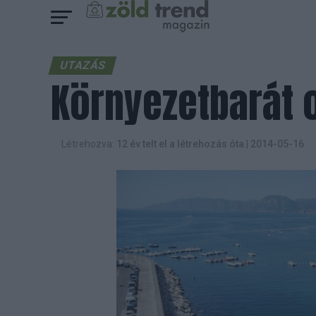
UTAZÁS
Környezetbarát 
Létrehozva:
12 év telt el a létrehozás óta
|
2014-05-16