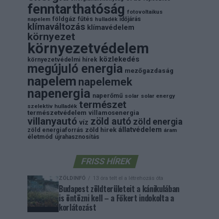
fenntarthatóság
fotovoltaikus
földgáz
fűtés
időjárás
napelem
hulladék
klímaváltozás
klímavédelem
környezet
környezetvédelem
közlekedés
környezetvédelmi hírek
megújuló energia
mezőgazdaság
napelem
napelemek
napenergia
naperőmű
solar
solar energy
természet
szelektiv hulladék
természetvédelem
villamosenergia
villanyautó
zöld autó
zöld energia
víz
állatvédelem
zöld energiaforrás
zöld hirek
áram
életmód
újrahasznosítás
FRISS HÍREK
ZÖLDINFÓ
13 óra telt el a létrehozás óta
Budapest zöldterületeit a kánikulában
is öntözni kell – a Főkert indokolta a
korlátozást