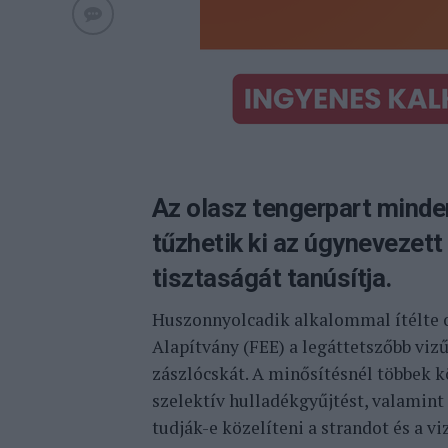
Az olasz tengerpart minde
tűzhetik ki az úgynevezett 
tisztaságát tanúsítja.
Huszonnyolcadik alkalommal ítélte 
Alapítvány (FEE) a legáttetszőbb viz
zászlócskát. A minősítésnél többek kö
szelektív hulladékgyűjtést, valamint
tudják-e közelíteni a strandot és a vi