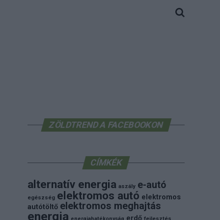
ZÖLDTREND A FACEBOOKON
CÍMKÉK
alternatív energia
e-autó
aszály
elektromos autó
elektromos
egészség
elektromos meghajtás
autótöltő
energia
erdő
energiahatékonyság
fejlesztés