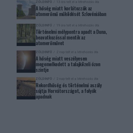
ZÖLDINFÓ
13 óra telt el a létrehozás óta
A hőség miatt korlátozzák az
atomerőmű működését Szlovéniában
ZÖLDINFÓ
19 óra telt el a létrehozás óta
Történelmi mélypontra apadt a Duna,
beavatkozással mentik az
atomerőművet
ZÖLDINFÓ
2 nap telt el a létrehozás óta
A hőség miatt veszélyesen
megemelkedett a talajközeli ózon
szintje
ZÖLDINFÓ
2 nap telt el a létrehozás óta
Rekordhőség és történelmi aszály
sújtja Horvátországot, a folyók
apadnak