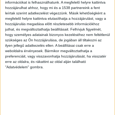
információkat is felhasználhatunk. A megfelelő helyre kattintva
(88,3%), de például Németországból, Ausztriából, az
hozzájárulhat ahhoz, hogy mi és a 1538 partnereink a fent
Egyesült Királyságból és Hollandiából is érkeznek
leírtak szerint adatkezelést végezzünk. Másik lehetőségként a
foglalások/autós hirdetés feladások.
megfelelő helyre kattintva elutasíthatja a hozzájárulást, vagy a
hozzájárulás megadása előtt részletesebb információkhoz
Az elmúlt egy évben a rendszerben több mint 600 000
juthat, és megváltoztathatja beállításait.
Felhívjuk figyelmét,
foglalást regisztráltak, egy felhasználó átlagosan 3-szor
hogy személyes adatainak bizonyos kezeléséhez nem feltétlenül
telekocsizott, illetve körülbelül 6 db autós hirdetést
szükséges az Ön hozzájárulása, de jogában áll tiltakozni az
ilyen jellegű adatkezelés ellen. A beállításai csak erre a
adott fel. Az utasok és autósok között van, aki minden
weboldalra érvényesek. Bármikor megváltoztathatja a
alkalommal oszkározik, amikor útnak indul, de ezt
preferenciáit, vagy visszavonhatja hozzájárulását, ha visszatér
évente csak néhányszor teszi (pl. hosszú hétvégéken,
erre az oldalra, és rákattint az oldal alján található
vagy csak nyáron, a fesztiválszezonban), de akad olyan
"Adatvédelem" gombra.
is, aki ingázik, ezért naponta kétszer vagy hetente
kétszer él ezzel a lehetőséggel. Az oszkáros közösségben
az autósok inkább férfiak, az utasok pedig inkább nők, a
legjellemzőbb korosztály a 25-34 év közöttieké.
A koronavírus-járvány ezen a területen is nyomot
hagyott: az Oszkár saját, nem reprezentatív felmérése
szerint, amelyben 850, korábban rendszeresen