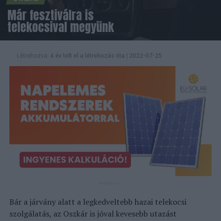
Már fesztiválra is
telekocsival megyünk
Létrehozva:
4 év telt el a létrehozás óta
|
2022-07-25
Bár a járvány alatt a legkedveltebb hazai telekocsi
szolgálatás, az Oszkár is jóval kevesebb utazást