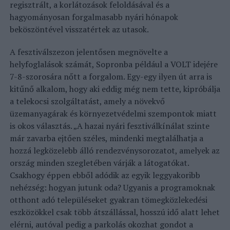
regisztrált, a korlátozások feloldásával és a
hagyományosan forgalmasabb nyári hónapok
beköszöntével visszatértek az utasok.
A fesztiválszezon jelentősen megnövelte a
helyfoglalások számát, Sopronba például a VOLT idejére
7-8-szorosára nőtt a forgalom. Egy-egy ilyen út arra is
kitűnő alkalom, hogy aki eddig még nem tette, kipróbálja
a telekocsi szolgáltatást, amely a növekvő
üzemanyagárak és környezetvédelmi szempontok miatt
is okos választás. „A hazai nyári fesztiválkínálat szinte
már zavarba ejtően széles, mindenki megtalálhatja a
hozzá legközelebb álló rendezvénysorozatot, amelyek az
ország minden szegletében várják a látogatókat.
Csakhogy éppen ebből adódik az egyik leggyakoribb
nehézség: hogyan jutunk oda? Ugyanis a programoknak
otthont adó településeket gyakran tömegközlekedési
eszközökkel csak több átszállással, hosszú idő alatt lehet
elérni, autóval pedig a parkolás okozhat gondot a