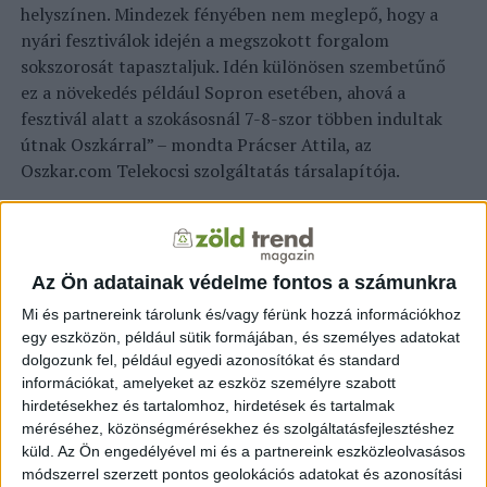
helyszínen. Mindezek fényében nem meglepő, hogy a
nyári fesztiválok idején a megszokott forgalom
sokszorosát tapasztaljuk. Idén különösen szembetűnő
ez a növekedés például Sopron esetében, ahová a
fesztivál alatt a szokásosnál 7-8-szor többen indultak
útnak Oszkárral” – mondta Prácser Attila, az
Oszkar.com Telekocsi szolgáltatás társalapítója.
A 2007 novemberétől működő útitárskereső
szolgáltatás közössége mára több mint 900 ezresre
nőtt, és az Oszkár saját számításai alapján az azóta
Az Ön adatainak védelme fontos a számunkra
eltelt időben az utasaik több mint 28 milliárd forintot
Mi és partnereink tárolunk és/vagy férünk hozzá információkhoz
spóroltak meg és 4 milliárd kilogramm CO2-
egy eszközön, például sütik formájában, és személyes adatokat
kibocsátástól óvták meg a környezetet. Az elmúlt évek
dolgozunk fel, például egyedi azonosítókat és standard
statisztikáiból kiderül, hogy leggyakrabban a főváros és
információkat, amelyeket az eszköz személyre szabott
Miskolc, Szeged, Pécs, Nyíregyháza és Debrecen
hirdetésekhez és tartalomhoz, hirdetések és tartalmak
viszonylatában használják az Oszkárt. A legtöbben 100–
méréséhez, közönségmérésekhez és szolgáltatásfejlesztéshez
300 km közötti távolságra utaznak, túlnyomó részben
küld.
Az Ön engedélyével mi és a partnereink eszközleolvasásos
módszerrel szerzett pontos geolokációs adatokat és azonosítási
az országhatárokon belül veszik igénybe a szolgáltatást