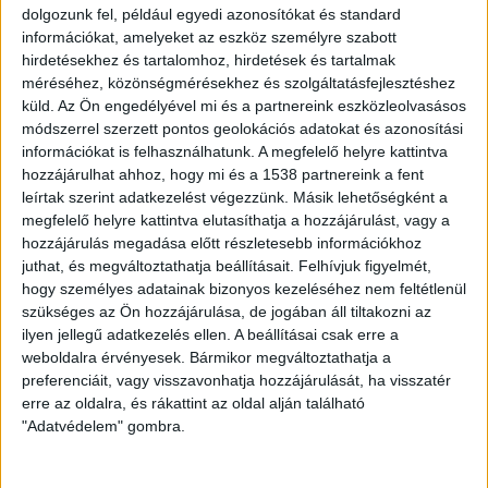
dolgozunk fel, például egyedi azonosítókat és standard
hogy elsősorban a forrasztások ólomtartalma, a
információkat, amelyeket az eszköz személyre szabott
vezetékek szigetelését képező PVC köpenyének ólom- és
hirdetésekhez és tartalomhoz, hirdetések és tartalmak
kadmium tartalma kockázatot jelent. A közlemény kitért
méréséhez, közönségmérésekhez és szolgáltatásfejlesztéshez
arra is, hogy az elhasznált játékokat gyakran a
küld.
Az Ön engedélyével mi és a partnereink eszközleolvasásos
kommunális hulladékba kerülnek, a hulladéklerakókban
módszerrel szerzett pontos geolokációs adatokat és azonosítási
pedig a veszélyes elemek a talajba és a vizekbe
információkat is felhasználhatunk. A megfelelő helyre kattintva
kerülhetnek.
hozzájárulhat ahhoz, hogy mi és a 1538 partnereink a fent
leírtak szerint adatkezelést végezzünk. Másik lehetőségként a
megfelelő helyre kattintva elutasíthatja a hozzájárulást, vagy a
Az NKFH Élelmiszer és Vegyipari Laboratóriuma
hozzájárulás megadása előtt részletesebb információkhoz
egyaránt vizsgálja az elemmel a működő világító,
juthat, és megváltoztathatja beállításait.
Felhívjuk figyelmét,
beszélő, mozgó babákat, elemes plüss játékokat,
hogy személyes adatainak bizonyos kezeléséhez nem feltétlenül
játékkonzolokat és walkie-talkie-kat, valamint elemes
szükséges az Ön hozzájárulása, de jogában áll tiltakozni az
játékkonzolokat, gyermek fülhallgatókat és
ilyen jellegű adatkezelés ellen. A beállításai csak erre a
fejhallgatókat. A hatóság emlékeztetett arra is, hogy a
weboldalra érvényesek. Bármikor megváltoztathatja a
harmadik országokból származó termékek vizsgálata a
preferenciáit, vagy visszavonhatja hozzájárulását, ha visszatér
erre az oldalra, és rákattint az oldal alján található
tavaly ősszel bejelentett 7 pontos fogyasztóvédelmi
"Adatvédelem" gombra.
cselekvési terv kiemelt prioritása. Az NKFH és a szakmai
irányítása alatt álló kormányhivatalok határozottan
fellépnek a fogyasztók biztonságáért, és megteszik a