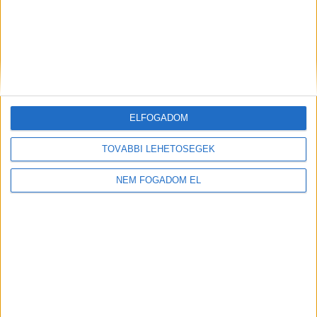
ELFOGADOM
TOVÁBBI LEHETŐSÉGEK
NEM FOGADOM EL
Töltse ki a napelem-kalkulátort, és
tudja meg, mennyibe kerülhet az Ön
rendszere!
Ingyenes kalkulálás
TOVÁBB OLVASOM
itt
(x)
EZEKET OLVASSÁK
Lakóházak és üzleti épületek százait pusztította el