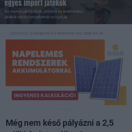
egyes import játékok
Az elemes játékbabák, plüssök és elektronikus
játékok nehézfémtartalmát vizsgálják.
Létrehozva:
5 hónap telt el a létrehozás óta
|
2026-02-26
Még nem késő pályázni a 2,5