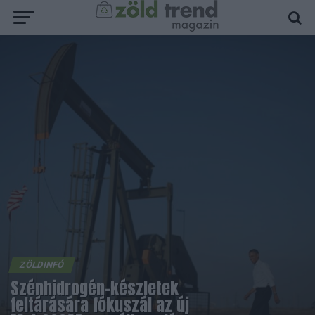
ZÖLDINFÓ
Szénhidrogén-készletek
feltárására fókuszál az új