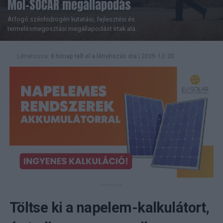
Mol–SOCAR megállapodás
Átfogó szénhidrogén kutatási, fejlesztési és
termelésmegosztási megállapodást írtak alá.
Létrehozva:
8 hónap telt el a létrehozás óta
|
2025-12-20
Töltse ki a napelem-kalkulátort,