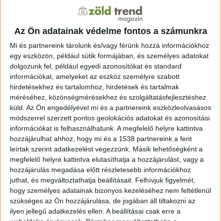
a SOCAR stratégiai partnerségében, amely a korábbi
sikeres együttműködésekre épül.
Az Ön adatainak védelme fontos a számunkra
A közleményben Hernádi Zsolt, a Mol-csoport elnök-
Mi és partnereink tárolunk és/vagy férünk hozzá információkhoz
vezérigazgatója hangsúlyozta, hogy “a SOCAR-ral
egy eszközön, például sütik formájában, és személyes adatokat
folytatott legújabb együttműködésünk végleges
dolgozunk fel, például egyedi azonosítókat és standard
információkat, amelyeket az eszköz személyre szabott
megállapodása újabb jelentős lépést jelent közös cél
hirdetésekhez és tartalomhoz, hirdetések és tartalmak
felé, hogy új lehetőségeket tárjanak fel és bővítsék
méréséhez, közönségmérésekhez és szolgáltatásfejlesztéshez
partnerségünket Azerbajdzsán kutatás-termelés
küld.
Az Ön engedélyével mi és a partnereink eszközleolvasásos
szektorában. A projekt révén erős alapokat fektettek le
módszerrel szerzett pontos geolokációs adatokat és azonosítási
Azerbajdzsánban, amely nemzetközi tevékenységük
információkat is felhasználhatunk. A megfelelő helyre kattintva
egyik fontos pillére, és jelentős szerepet játszik Közép-
hozzájárulhat ahhoz, hogy mi és a 1538 partnereink a fent
Európa energiabiztonságában, rugalmasságot biztosít
leírtak szerint adatkezelést végezzünk. Másik lehetőségként a
megfelelő helyre kattintva elutasíthatja a hozzájárulást, vagy a
számukra a nyersolaj beszerzésében, finomításában”. A
hozzájárulás megadása előtt részletesebb információkhoz
közleményben kitértek arra is, hogy a megállapodás
juthat, és megváltoztathatja beállításait.
Felhívjuk figyelmét,
megerősíti a Mol-csoport hosszú távú stratégiai
hogy személyes adatainak bizonyos kezeléséhez nem feltétlenül
jelenlétét a Kaszpi-térségben, valamint partnerségét a
szükséges az Ön hozzájárulása, de jogában áll tiltakozni az
SOCAR-ral Azerbajdzsán szénhidrogén-készleteinek
ilyen jellegű adatkezelés ellen. A beállításai csak erre a
fejlesztésében. Emellett tovább erősíti az Azerbajdzsán