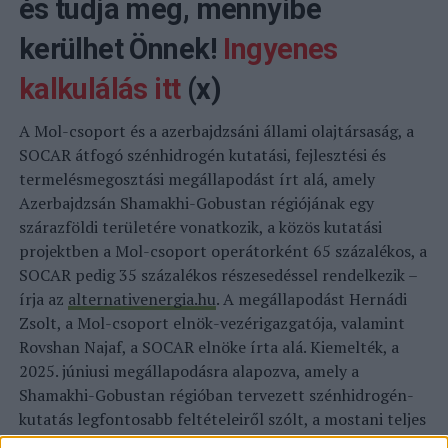
és tudja meg, mennyibe
kerülhet Önnek!
Ingyenes
kalkulálás itt
(x)
A Mol-csoport és a azerbajdzsáni állami olajtársaság, a
SOCAR átfogó szénhidrogén kutatási, fejlesztési és
termelésmegosztási megállapodást írt alá, amely
Azerbajdzsán Shamakhi-Gobustan régiójának egy
szárazföldi területére vonatkozik, a közös kutatási
projektben a Mol-csoport operátorként 65 százalékos, a
SOCAR pedig 35 százalékos részesedéssel rendelkezik –
írja az
alternativenergia.hu
. A megállapodást Hernádi
Zsolt, a Mol-csoport elnök-vezérigazgatója, valamint
Rovshan Najaf, a SOCAR elnöke írta alá. Kiemelték, a
2025. júniusi megállapodásra alapozva, amely a
Shamakhi-Gobustan régióban tervezett szénhidrogén-
kutatás legfontosabb feltételeiről szólt, a mostani teljes
körű megállapodás jelentős mérföldkövet jelent a Mol és