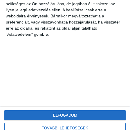
szükséges az Ön hozzájárulása, de jogában áll tiltakozni az
ilyen jellegű adatkezelés ellen. A beállításai csak erre a
ZÖLDINFÓ
9 óra telt el a létrehozás óta
Történelmi mélypontra apadt a Duna,
weboldalra érvényesek. Bármikor megváltoztathatja a
beavatkozással mentik az atomerőművet
preferenciáit, vagy visszavonhatja hozzájárulását, ha visszatér
erre az oldalra, és rákattint az oldal alján található
"Adatvédelem" gombra.
ZÖLDINFÓ
1 nap telt el a létrehozás óta
A hőség miatt veszélyesen megemelkedett a
talajközeli ózon szintje
ZÖLDINFÓ
1 nap telt el a létrehozás óta
Rekordhőség és történelmi aszály sújtja
Horvátországot, a folyók apadnak
ELFOGADOM
TOVÁBBI LEHETŐSÉGEK