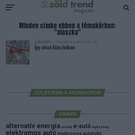
Minden címke ebben a témakörben:
"alaszka"
ZÖLDINFÓ
12 év telt el a létrehozás óta
Így olvad Alaszkában
ZÖLDTREND A FACEBOOKON
CÍMKÉK
alternatív energia
e-autó
aszály
egészség
elektromos autó
elektromos autótöltő