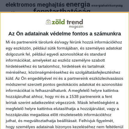
energia
elektromos meghajtás
energiahatékonyság
fenntarthatóság
erdő
fejlesztés
fotovoltaikus
klímaváltozás
földgáz
fűtés
időjárás
napelem
hulladék
környezet
klímavédelem
környezetvédelem
környezetvédelmi hírek
Az Ön adatainak védelme fontos a számunkra
megújuló energia
közlekedés
mezőgazdaság
Mi és partnereink tárolunk és/vagy férünk hozzá információkhoz
napelem
napenergia
napelemek
egy eszközön, például sütik formájában, és személyes adatokat
természet
naperőmű
solar
solar energy
szelektiv hulladék
dolgozunk fel, például egyedi azonosítókat és standard
villanyautó
zöld
természetvédelem
víz
villamosenergia
információkat, amelyeket az eszköz személyre szabott
autó
zöld energia
zöld energiaforrás
zöld hirek
hirdetésekhez és tartalomhoz, hirdetések és tartalmak
állatvédelem
életmód
áram
újrahasznosítás
méréséhez, közönségmérésekhez és szolgáltatásfejlesztéshez
küld.
Az Ön engedélyével mi és a partnereink eszközleolvasásos
FRISS HÍREK
módszerrel szerzett pontos geolokációs adatokat és azonosítási
információkat is felhasználhatunk. A megfelelő helyre kattintva
ZÖLDINFÓ
2 óra telt el a létrehozás óta
hozzájárulhat ahhoz, hogy mi és a 1538 partnereink a fent
Budapest zöldterületeit a kánikulában is öntözni kell
– a Főkert indokolta a korlátozást
leírtak szerint adatkezelést végezzünk. Másik lehetőségként a
megfelelő helyre kattintva elutasíthatja a hozzájárulást, vagy a
hozzájárulás megadása előtt részletesebb információkhoz
ZÖLDINFÓ
2 óra telt el a létrehozás óta
A hőség miatt korlátozzák az atomerőmű
juthat, és megváltoztathatja beállításait.
Felhívjuk figyelmét,
működését Szlovéniában
hogy személyes adatainak bizonyos kezeléséhez nem feltétlenül