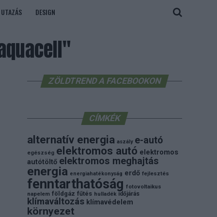
UTAZÁS
DESIGN
aquacell"
ZÖLDTREND A FACEBOOKON
CÍMKÉK
alternatív energia
e-autó
aszály
elektromos autó
elektromos
egészség
elektromos meghajtás
autótöltő
energia
erdő
energiahatékonyság
fejlesztés
fenntarthatóság
fotovoltaikus
földgáz
fűtés
időjárás
napelem
hulladék
klímaváltozás
klímavédelem
környezet