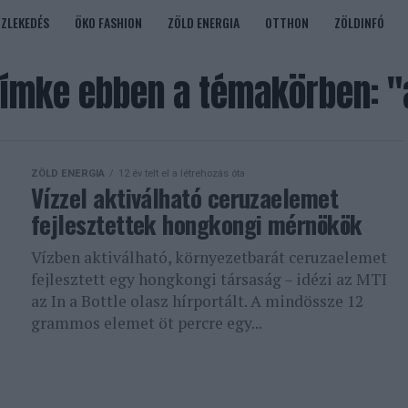
ÖZLEKEDÉS
ÖKO FASHION
ZÖLD ENERGIA
OTTHON
ZÖLDINFÓ
ímke ebben a témakörben: "
ZÖLD ENERGIA
12 év telt el a létrehozás óta
Vízzel aktiválható ceruzaelemet
fejlesztettek hongkongi mérnökök
Vízben aktiválható, környezetbarát ceruzaelemet
fejlesztett egy hongkongi társaság – idézi az MTI
az In a Bottle olasz hírportált. A mindössze 12
grammos elemet öt percre egy...