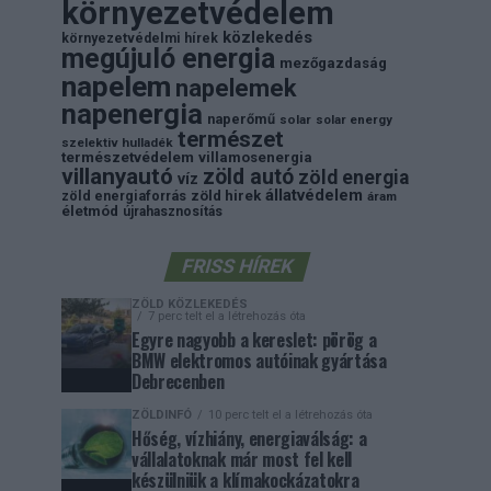
környezetvédelem
közlekedés
környezetvédelmi hírek
megújuló energia
mezőgazdaság
napelem
napelemek
napenergia
naperőmű
solar
solar energy
természet
szelektiv hulladék
természetvédelem
villamosenergia
villanyautó
zöld autó
zöld energia
víz
állatvédelem
zöld energiaforrás
zöld hirek
áram
életmód
újrahasznosítás
FRISS HÍREK
ZÖLD KÖZLEKEDÉS
7 perc telt el a létrehozás óta
Egyre nagyobb a kereslet: pörög a
BMW elektromos autóinak gyártása
Debrecenben
ZÖLDINFÓ
10 perc telt el a létrehozás óta
Hőség, vízhiány, energiaválság: a
vállalatoknak már most fel kell
készülniük a klímakockázatokra