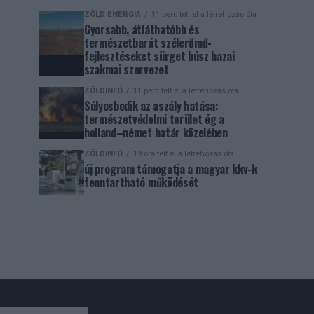
ZÖLD ENERGIA
11 perc telt el a létrehozás óta
Gyorsabb, átláthatóbb és
természetbarát szélerőmű-
fejlesztéseket sürget húsz hazai
szakmai szervezet
ZÖLDINFÓ
11 perc telt el a létrehozás óta
Súlyosbodik az aszály hatása:
természetvédelmi terület ég a
holland–német határ közelében
ZÖLDINFÓ
19 óra telt el a létrehozás óta
új program támogatja a magyar kkv-k
fenntartható működését