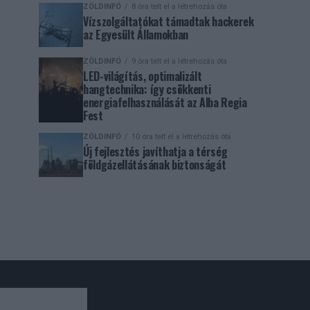
ZÖLDINFÓ
8 óra telt el a létrehozás óta
Vízszolgáltatókat támadtak hackerek
az Egyesült Államokban
ZÖLDINFÓ
9 óra telt el a létrehozás óta
LED-világítás, optimalizált
hangtechnika: így csökkenti
energiafelhasználását az Alba Regia
Fest
ZÖLDINFÓ
10 óra telt el a létrehozás óta
Új fejlesztés javíthatja a térség
földgázellátásának biztonságát