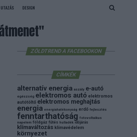
UTAZÁS
DESIGN
"átmenet"
ZÖLDTREND A FACEBOOKON
CÍMKÉK
alternatív energia
e-autó
aszály
elektromos autó
elektromos
egészség
elektromos meghajtás
autótöltő
energia
erdő
energiahatékonyság
fejlesztés
fenntarthatóság
fotovoltaikus
földgáz
fűtés
időjárás
napelem
hulladék
klímaváltozás
klímavédelem
környezet