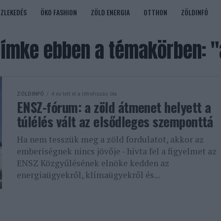
ÖZLEKEDÉS
ÖKO FASHION
ZÖLD ENERGIA
OTTHON
ZÖLDINFÓ
ímke ebben a témakörben: 
ZÖLDINFÓ
4 év telt el a létrehozás óta
ENSZ-fórum: a zöld átmenet helyett a
túlélés vált az elsődleges szemponttá
Ha nem tesszük meg a zöld fordulatot, akkor az
emberiségnek nincs jövője - hívta fel a figyelmet az
ENSZ Közgyűlésének elnöke kedden az
energiaügyekről, klímaügyekről és...