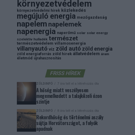
környezetvédelem
közlekedés
környezetvédelmi hírek
megújuló energia
mezőgazdaság
napelem
napelemek
napenergia
naperőmű
solar
solar energy
természet
szelektiv hulladék
természetvédelem
villamosenergia
villanyautó
zöld autó
zöld energia
víz
állatvédelem
zöld energiaforrás
zöld hirek
áram
életmód
újrahasznosítás
FRISS HÍREK
ZÖLDINFÓ
7 óra telt el a létrehozás óta
A hőség miatt veszélyesen
megemelkedett a talajközeli ózon
szintje
ZÖLDINFÓ
8 óra telt el a létrehozás óta
Rekordhőség és történelmi aszály
sújtja Horvátországot, a folyók
apadnak