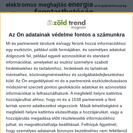
energia
elektromos meghajtás
energiahatékonyság
fenntarthatóság
erdő
fejlesztés
fotovoltaikus
klímaváltozás
földgáz
fűtés
időjárás
napelem
hulladék
környezet
klímavédelem
környezetvédelem
környezetvédelmi hírek
Az Ön adatainak védelme fontos a számunkra
megújuló energia
közlekedés
mezőgazdaság
Mi és partnereink tárolunk és/vagy férünk hozzá információkhoz
napelem
napenergia
napelemek
egy eszközön, például sütik formájában, és személyes adatokat
természet
naperőmű
solar
solar energy
szelektiv hulladék
dolgozunk fel, például egyedi azonosítókat és standard
villanyautó
zöld
víz
természetvédelem
villamosenergia
információkat, amelyeket az eszköz személyre szabott
autó
zöld energia
zöld energiaforrás
zöld hirek
hirdetésekhez és tartalomhoz, hirdetések és tartalmak
állatvédelem
életmód
áram
újrahasznosítás
méréséhez, közönségmérésekhez és szolgáltatásfejlesztéshez
küld.
Az Ön engedélyével mi és a partnereink eszközleolvasásos
FRISS HÍREK
módszerrel szerzett pontos geolokációs adatokat és azonosítási
információkat is felhasználhatunk. A megfelelő helyre kattintva
ZÖLDINFÓ
6 óra telt el a létrehozás óta
hozzájárulhat ahhoz, hogy mi és a 1538 partnereink a fent
új program támogatja a magyar kkv-k fenntartható
működését
leírtak szerint adatkezelést végezzünk. Másik lehetőségként a
megfelelő helyre kattintva elutasíthatja a hozzájárulást, vagy a
hozzájárulás megadása előtt részletesebb információkhoz
ZÖLDINFÓ
7 óra telt el a létrehozás óta
A klímaváltozás új korszakot nyit a Dunán: a jövő
juthat, és megváltoztathatja beállításait.
Felhívjuk figyelmét,
vízgazdálkodásához új szemléletre lesz szükség
hogy személyes adatainak bizonyos kezeléséhez nem feltétlenül