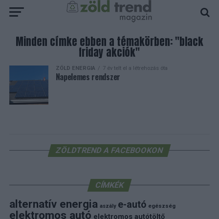
Minden címke ebben a témakörben: "black
friday akciók"
ZÖLD ENERGIA
7 év telt el a létrehozás óta
Napelemes rendszer
ZÖLDTREND A FACEBOOKON
CÍMKÉK
alternatív energia
e-autó
aszály
egészség
elektromos autó
elektromos autótöltő