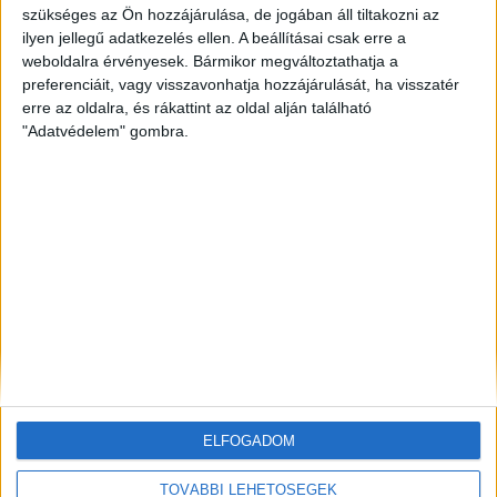
szükséges az Ön hozzájárulása, de jogában áll tiltakozni az
ilyen jellegű adatkezelés ellen. A beállításai csak erre a
ZÖLDINFÓ
8 óra telt el a létrehozás óta
Hőségriasztás Magyarországon: emelkedik a Duna,
weboldalra érvényesek. Bármikor megváltoztathatja a
miközben rekordközeli a rendszerterhelés
preferenciáit, vagy visszavonhatja hozzájárulását, ha visszatér
erre az oldalra, és rákattint az oldal alján található
"Adatvédelem" gombra.
ZÖLD KÖZLEKEDÉS
8 óra telt el a létrehozás óta
Hőhullám és energiacsúcs: a GreenGo napi 200 kW-
tal mérsékli az esti áramterhelést
ZÖLDINFÓ
8 óra telt el a létrehozás óta
Példát mutat Bécs: átfogó intézkedésekkel
készülnek az extrém nyári hőségre
ELFOGADOM
TOVÁBBI LEHETŐSÉGEK