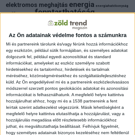
energia
elektromos meghajtás
energiahatékonyság
fenntarthatóság
erdő
fejlesztés
fotovoltaikus
klímaváltozás
földgáz
fűtés
időjárás
napelem
hulladék
környezet
klímavédelem
környezetvédelem
környezetvédelmi hírek
Az Ön adatainak védelme fontos a számunkra
megújuló energia
közlekedés
mezőgazdaság
Mi és partnereink tárolunk és/vagy férünk hozzá információkhoz
napelem
napenergia
napelemek
egy eszközön, például sütik formájában, és személyes adatokat
természet
naperőmű
solar
solar energy
szelektiv hulladék
dolgozunk fel, például egyedi azonosítókat és standard
villanyautó
zöld
természetvédelem
víz
villamosenergia
információkat, amelyeket az eszköz személyre szabott
autó
zöld energia
zöld energiaforrás
zöld hirek
hirdetésekhez és tartalomhoz, hirdetések és tartalmak
állatvédelem
életmód
áram
újrahasznosítás
méréséhez, közönségmérésekhez és szolgáltatásfejlesztéshez
küld.
Az Ön engedélyével mi és a partnereink eszközleolvasásos
FRISS HÍREK
módszerrel szerzett pontos geolokációs adatokat és azonosítási
információkat is felhasználhatunk. A megfelelő helyre kattintva
ZÖLDINFÓ
18 óra telt el a létrehozás óta
hozzájárulhat ahhoz, hogy mi és a 1538 partnereink a fent
A hőség miatt veszélyesen megemelkedett a
talajközeli ózon szintje
leírtak szerint adatkezelést végezzünk. Másik lehetőségként a
megfelelő helyre kattintva elutasíthatja a hozzájárulást, vagy a
hozzájárulás megadása előtt részletesebb információkhoz
ZÖLDINFÓ
19 óra telt el a létrehozás óta
Rekordhőség és történelmi aszály sújtja
juthat, és megváltoztathatja beállításait.
Felhívjuk figyelmét,
Horvátországot, a folyók apadnak
hogy személyes adatainak bizonyos kezeléséhez nem feltétlenül