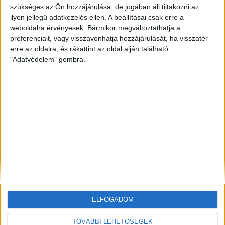
szükséges az Ön hozzájárulása, de jogában áll tiltakozni az
ilyen jellegű adatkezelés ellen. A beállításai csak erre a
ZÖLDINFÓ
20 óra telt el a létrehozás óta
Vízszolgáltatókat támadtak hackerek az Egyesült
weboldalra érvényesek. Bármikor megváltoztathatja a
Államokban
preferenciáit, vagy visszavonhatja hozzájárulását, ha visszatér
erre az oldalra, és rákattint az oldal alján található
"Adatvédelem" gombra.
ZÖLDINFÓ
20 óra telt el a létrehozás óta
LED-világítás, optimalizált hangtechnika: így
csökkenti energiafelhasználását az Alba Regia Fest
ZÖLDINFÓ
21 óra telt el a létrehozás óta
Új fejlesztés javíthatja a térség földgázellátásának
biztonságát
ELFOGADOM
TOVÁBBI LEHETŐSÉGEK