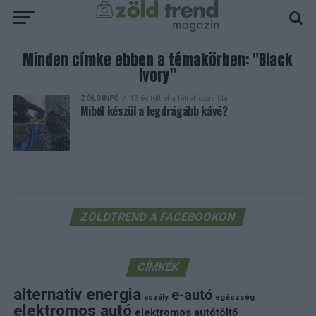
Minden címke ebben a témakörben: "Black
Ivory"
ZÖLDINFÓ
13 év telt el a létrehozás óta
Miből készül a legdrágább kávé?
ZÖLDTREND A FACEBOOKON
CÍMKÉK
alternatív energia
e-autó
aszály
egészség
elektromos autó
elektromos autótöltő