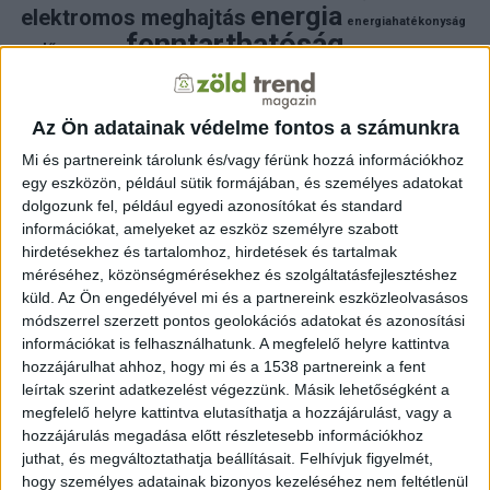
energia
elektromos meghajtás
energiahatékonyság
fenntarthatóság
erdő
fejlesztés
fotovoltaikus
klímaváltozás
földgáz
fűtés
időjárás
napelem
hulladék
környezet
klímavédelem
környezetvédelem
környezetvédelmi hírek
Az Ön adatainak védelme fontos a számunkra
megújuló energia
közlekedés
mezőgazdaság
Mi és partnereink tárolunk és/vagy férünk hozzá információkhoz
napelem
napenergia
napelemek
egy eszközön, például sütik formájában, és személyes adatokat
természet
naperőmű
solar
solar energy
szelektiv hulladék
dolgozunk fel, például egyedi azonosítókat és standard
villanyautó
zöld
természetvédelem
víz
villamosenergia
információkat, amelyeket az eszköz személyre szabott
autó
zöld energia
zöld energiaforrás
zöld hirek
hirdetésekhez és tartalomhoz, hirdetések és tartalmak
állatvédelem
életmód
áram
újrahasznosítás
méréséhez, közönségmérésekhez és szolgáltatásfejlesztéshez
küld.
Az Ön engedélyével mi és a partnereink eszközleolvasásos
FRISS HÍREK
módszerrel szerzett pontos geolokációs adatokat és azonosítási
információkat is felhasználhatunk. A megfelelő helyre kattintva
ZÖLDINFÓ
11 óra telt el a létrehozás óta
hozzájárulhat ahhoz, hogy mi és a 1538 partnereink a fent
A hőség miatt veszélyesen megemelkedett a
talajközeli ózon szintje
leírtak szerint adatkezelést végezzünk. Másik lehetőségként a
megfelelő helyre kattintva elutasíthatja a hozzájárulást, vagy a
hozzájárulás megadása előtt részletesebb információkhoz
ZÖLDINFÓ
12 óra telt el a létrehozás óta
Rekordhőség és történelmi aszály sújtja
juthat, és megváltoztathatja beállításait.
Felhívjuk figyelmét,
Horvátországot, a folyók apadnak
hogy személyes adatainak bizonyos kezeléséhez nem feltétlenül