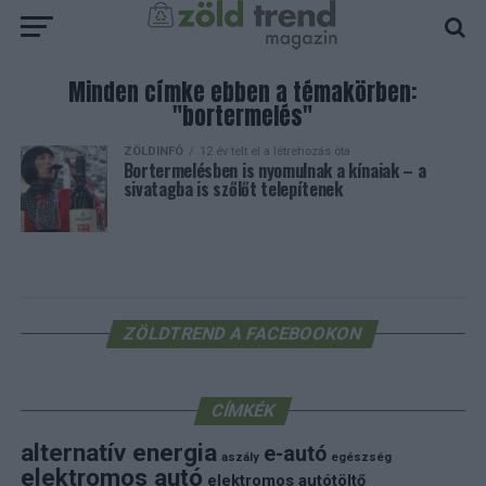
Minden címke ebben a témakörben:
"bortermelés"
ZÖLDINFÓ
12 év telt el a létrehozás óta
Bortermelésben is nyomulnak a kínaiak – a
sivatagba is szőlőt telepítenek
ZÖLDTREND A FACEBOOKON
CÍMKÉK
alternatív energia
e-autó
aszály
egészség
elektromos autó
elektromos autótöltő