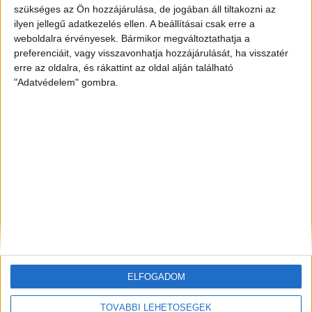
szükséges az Ön hozzájárulása, de jogában áll tiltakozni az
ilyen jellegű adatkezelés ellen. A beállításai csak erre a
ZÖLDINFÓ
13 óra telt el a létrehozás óta
Vízszolgáltatókat támadtak hackerek az Egyesült
weboldalra érvényesek. Bármikor megváltoztathatja a
Államokban
preferenciáit, vagy visszavonhatja hozzájárulását, ha visszatér
erre az oldalra, és rákattint az oldal alján található
"Adatvédelem" gombra.
ZÖLDINFÓ
13 óra telt el a létrehozás óta
LED-világítás, optimalizált hangtechnika: így
csökkenti energiafelhasználását az Alba Regia Fest
ZÖLDINFÓ
15 óra telt el a létrehozás óta
Új fejlesztés javíthatja a térség földgázellátásának
biztonságát
ELFOGADOM
TOVÁBBI LEHETŐSÉGEK