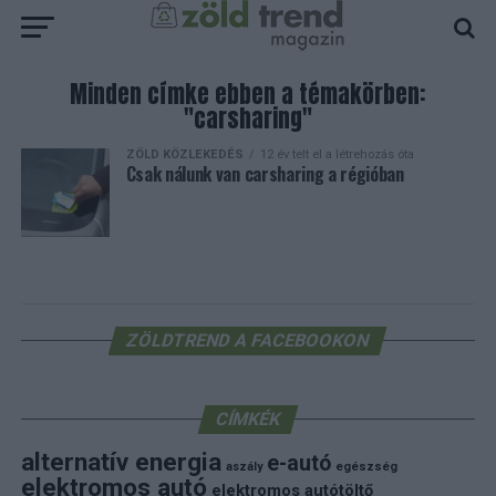
Minden címke ebben a témakörben:
"carsharing"
ZÖLD KÖZLEKEDÉS
12 év telt el a létrehozás óta
Csak nálunk van carsharing a régióban
ZÖLDTREND A FACEBOOKON
CÍMKÉK
alternatív energia
e-autó
aszály
egészség
elektromos autó
elektromos autótöltő