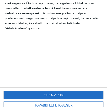
szükséges az Ön hozzájárulása, de jogában áll tiltakozni az
ilyen jellegű adatkezelés ellen. A beállításai csak erre a
ZÖLDINFÓ
18 óra telt el a létrehozás óta
Hőségriasztás Magyarországon: emelkedik a Duna,
weboldalra érvényesek. Bármikor megváltoztathatja a
miközben rekordközeli a rendszerterhelés
preferenciáit, vagy visszavonhatja hozzájárulását, ha visszatér
erre az oldalra, és rákattint az oldal alján található
"Adatvédelem" gombra.
ZÖLD KÖZLEKEDÉS
18 óra telt el a létrehozás óta
Hőhullám és energiacsúcs: a GreenGo napi 200 kW-
tal mérsékli az esti áramterhelést
ZÖLDINFÓ
18 óra telt el a létrehozás óta
Példát mutat Bécs: átfogó intézkedésekkel
készülnek az extrém nyári hőségre
ELFOGADOM
TOVÁBBI LEHETŐSÉGEK