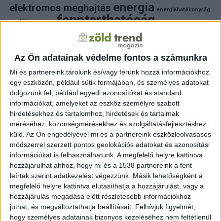
energia
elektromos meghajtás
energiahatékonyság
fenntarthatóság
erdő
fejlesztés
fotovoltaikus
klímaváltozás
földgáz
fűtés
időjárás
napelem
hulladék
környezet
klímavédelem
környezetvédelem
környezetvédelmi hírek
Az Ön adatainak védelme fontos a számunkra
megújuló energia
közlekedés
mezőgazdaság
Mi és partnereink tárolunk és/vagy férünk hozzá információkhoz
napelem
napenergia
napelemek
egy eszközön, például sütik formájában, és személyes adatokat
természet
naperőmű
solar
solar energy
szelektiv hulladék
dolgozunk fel, például egyedi azonosítókat és standard
villanyautó
zöld
víz
természetvédelem
villamosenergia
információkat, amelyeket az eszköz személyre szabott
autó
zöld energia
zöld energiaforrás
zöld hirek
hirdetésekhez és tartalomhoz, hirdetések és tartalmak
állatvédelem
életmód
áram
újrahasznosítás
méréséhez, közönségmérésekhez és szolgáltatásfejlesztéshez
küld.
Az Ön engedélyével mi és a partnereink eszközleolvasásos
FRISS HÍREK
módszerrel szerzett pontos geolokációs adatokat és azonosítási
információkat is felhasználhatunk. A megfelelő helyre kattintva
ZÖLDINFÓ
16 óra telt el a létrehozás óta
hozzájárulhat ahhoz, hogy mi és a 1538 partnereink a fent
új program támogatja a magyar kkv-k fenntartható
működését
leírtak szerint adatkezelést végezzünk. Másik lehetőségként a
megfelelő helyre kattintva elutasíthatja a hozzájárulást, vagy a
hozzájárulás megadása előtt részletesebb információkhoz
ZÖLDINFÓ
18 óra telt el a létrehozás óta
A klímaváltozás új korszakot nyit a Dunán: a jövő
juthat, és megváltoztathatja beállításait.
Felhívjuk figyelmét,
vízgazdálkodásához új szemléletre lesz szükség
hogy személyes adatainak bizonyos kezeléséhez nem feltétlenül