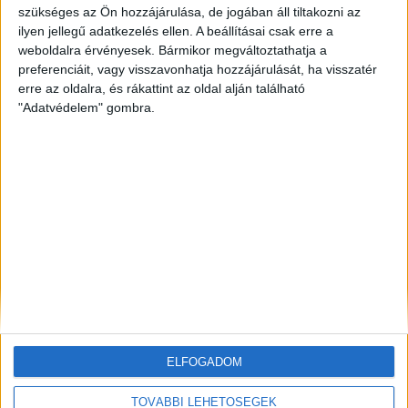
szükséges az Ön hozzájárulása, de jogában áll tiltakozni az
ilyen jellegű adatkezelés ellen. A beállításai csak erre a
ZÖLDINFÓ
13 óra telt el a létrehozás óta
Történelmi mélypontra apadt a Duna,
weboldalra érvényesek. Bármikor megváltoztathatja a
beavatkozással mentik az atomerőművet
preferenciáit, vagy visszavonhatja hozzájárulását, ha visszatér
erre az oldalra, és rákattint az oldal alján található
"Adatvédelem" gombra.
ZÖLDINFÓ
1 nap telt el a létrehozás óta
A hőség miatt veszélyesen megemelkedett a
talajközeli ózon szintje
ZÖLDINFÓ
1 nap telt el a létrehozás óta
Rekordhőség és történelmi aszály sújtja
Horvátországot, a folyók apadnak
ELFOGADOM
TOVÁBBI LEHETŐSÉGEK