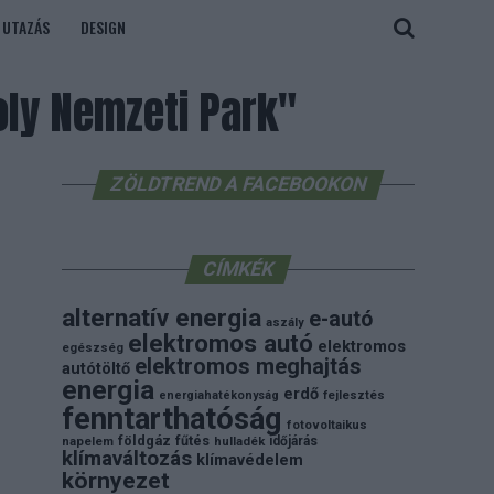
UTAZÁS
DESIGN
ly Nemzeti Park"
ZÖLDTREND A FACEBOOKON
CÍMKÉK
alternatív energia
e-autó
aszály
elektromos autó
elektromos
egészség
elektromos meghajtás
autótöltő
energia
erdő
energiahatékonyság
fejlesztés
fenntarthatóság
fotovoltaikus
földgáz
fűtés
időjárás
napelem
hulladék
klímaváltozás
klímavédelem
környezet