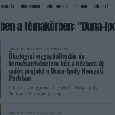
ÖZLEKEDÉS
ÖKO FASHION
ZÖLD ENERGIA
OTTHON
ZÖLDINFÓ
ben a témakörben: "Duna-Ipo
ZÖLDINFÓ
10 hónap telt el a létrehozás óta
Ökológiai vízgazdálkodás és
természetvédelem kéz a kézben: új
uniós projekt a Duna-Ipoly Nemzeti
Parkban
Jelentős támogatással fejleszt a Duna-Ipoly
Nemzeti Park Igazgatóság.
ZÖLDINFÓ
3 év telt el a létrehozás óta