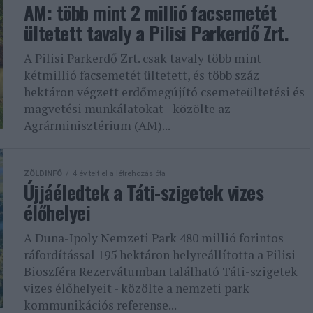
AM: több mint 2 millió facsemetét
ültetett tavaly a Pilisi Parkerdő Zrt.
A Pilisi Parkerdő Zrt. csak tavaly több mint
kétmillió facsemetét ültetett, és több száz
hektáron végzett erdőmegújító csemeteültetési és
magvetési munkálatokat - közölte az
Agrárminisztérium (AM)...
ZÖLDINFÓ
4 év telt el a létrehozás óta
Újjáéledtek a Táti-szigetek vizes
élőhelyei
A Duna-Ipoly Nemzeti Park 480 millió forintos
ráfordítással 195 hektáron helyreállította a Pilisi
Bioszféra Rezervátumban található Táti-szigetek
vizes élőhelyeit - közölte a nemzeti park
kommunikációs referense...