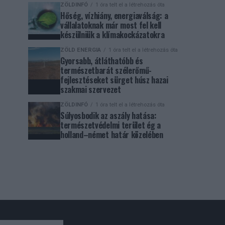
ZÖLDINFÓ
1 óra telt el a létrehozás óta
Hőség, vízhiány, energiaválság: a
vállalatoknak már most fel kell
készülniük a klímakockázatokra
ZÖLD ENERGIA
1 óra telt el a létrehozás óta
Gyorsabb, átláthatóbb és
természetbarát szélerőmű-
fejlesztéseket sürget húsz hazai
szakmai szervezet
ZÖLDINFÓ
1 óra telt el a létrehozás óta
Súlyosbodik az aszály hatása:
természetvédelmi terület ég a
holland–német határ közelében