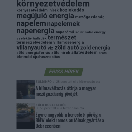
környezetvédelem
közlekedés
környezetvédelmi hírek
megújuló energia
mezőgazdaság
napelem
napelemek
napenergia
naperőmű
solar
solar energy
természet
szelektiv hulladék
természetvédelem
villamosenergia
villanyautó
zöld autó
zöld energia
víz
állatvédelem
zöld energiaforrás
zöld hirek
áram
életmód
újrahasznosítás
FRISS HÍREK
ZÖLDINFÓ
28 perc telt el a létrehozás óta
A klímaváltozás átírja a magyar
mezőgazdaság jövőjét
ZÖLD KÖZLEKEDÉS
58 perc telt el a létrehozás óta
Egyre nagyobb a kereslet: pörög a
BMW elektromos autóinak gyártása
Debrecenben