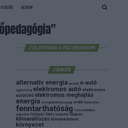
UTAZÁS
DESIGN
dőpedagógia"
ZÖLDTREND A FACEBOOKON
CÍMKÉK
alternatív energia
e-autó
aszály
elektromos autó
elektromos
egészség
elektromos meghajtás
autótöltő
energia
erdő
energiahatékonyság
fejlesztés
fenntarthatóság
fotovoltaikus
földgáz
fűtés
időjárás
napelem
hulladék
klímaváltozás
klímavédelem
környezet