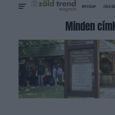
NYITÓLAP
ZÖLD K
Minden címk