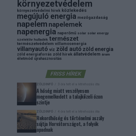
környezetvédelem
közlekedés
környezetvédelmi hírek
megújuló energia
mezőgazdaság
napelem
napelemek
napenergia
naperőmű
solar
solar energy
természet
szelektiv hulladék
természetvédelem
villamosenergia
villanyautó
zöld autó
zöld energia
víz
állatvédelem
zöld energiaforrás
zöld hirek
áram
életmód
újrahasznosítás
FRISS HÍREK
ZÖLDINFÓ
3 óra telt el a létrehozás óta
A hőség miatt veszélyesen
megemelkedett a talajközeli ózon
szintje
ZÖLDINFÓ
4 óra telt el a létrehozás óta
Rekordhőség és történelmi aszály
sújtja Horvátországot, a folyók
apadnak