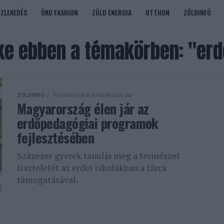
ÖZLEKEDÉS
ÖKO FASHION
ZÖLD ENERGIA
OTTHON
ZÖLDINFÓ
e ebben a témakörben: "er
ZÖLDINFÓ
10 hónap telt el a létrehozás óta
Magyarország élen jár az
erdőpedagógiai programok
fejlesztésében
Százezer gyerek tanulja meg a természet
tiszteletét az erdei iskolákban a tárca
támogatásával.