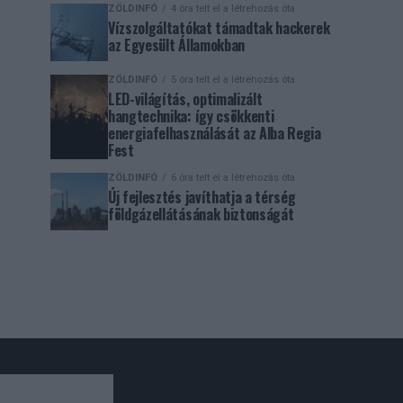
ZÖLDINFÓ
4 óra telt el a létrehozás óta
Vízszolgáltatókat támadtak hackerek
az Egyesült Államokban
ZÖLDINFÓ
5 óra telt el a létrehozás óta
LED-világítás, optimalizált
hangtechnika: így csökkenti
energiafelhasználását az Alba Regia
Fest
ZÖLDINFÓ
6 óra telt el a létrehozás óta
Új fejlesztés javíthatja a térség
földgázellátásának biztonságát