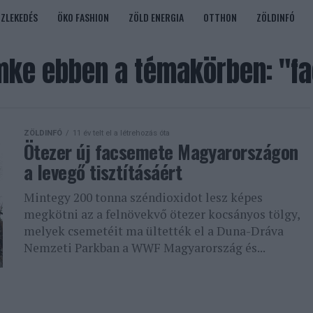
ÖZLEKEDÉS
ÖKO FASHION
ZÖLD ENERGIA
OTTHON
ZÖLDINFÓ
mke ebben a témakörben: "f
ZÖLDINFÓ
11 év telt el a létrehozás óta
Ötezer új facsemete Magyarországon
a levegő tisztításáért
Mintegy 200 tonna széndioxidot lesz képes
megkötni az a felnövekvő ötezer kocsányos tölgy,
melyek csemetéit ma ültették el a Duna-Dráva
Nemzeti Parkban a WWF Magyarország és...