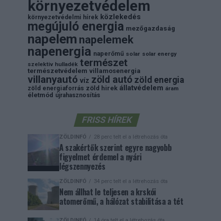
környezetvédelem
közlekedés
környezetvédelmi hírek
megújuló energia
mezőgazdaság
napelem
napelemek
napenergia
naperőmű
solar
solar energy
természet
szelektiv hulladék
természetvédelem
villamosenergia
villanyautó
zöld autó
zöld energia
víz
állatvédelem
zöld energiaforrás
zöld hirek
áram
életmód
újrahasznosítás
FRISS HÍREK
ZÖLDINFÓ
28 perc telt el a létrehozás óta
A szakértők szerint egyre nagyobb
figyelmet érdemel a nyári
légszennyezés
ZÖLDINFÓ
34 perc telt el a létrehozás óta
Nem állhat le teljesen a krskói
atomerőmű, a hálózat stabilitása a tét
ZÖLDINFÓ
14 óra telt el a létrehozás óta