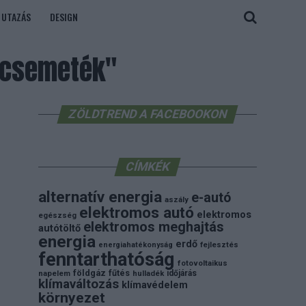
UTAZÁS
DESIGN
acsemeték"
ZÖLDTREND A FACEBOOKON
CÍMKÉK
alternatív energia
e-autó
aszály
elektromos autó
elektromos
egészség
elektromos meghajtás
autótöltő
energia
erdő
energiahatékonyság
fejlesztés
fenntarthatóság
fotovoltaikus
földgáz
fűtés
időjárás
napelem
hulladék
klímaváltozás
klímavédelem
környezet