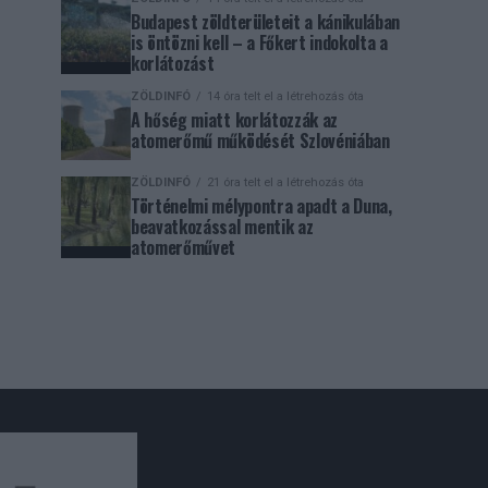
Budapest zöldterületeit a kánikulában
is öntözni kell – a Főkert indokolta a
korlátozást
ZÖLDINFÓ
14 óra telt el a létrehozás óta
A hőség miatt korlátozzák az
atomerőmű működését Szlovéniában
ZÖLDINFÓ
21 óra telt el a létrehozás óta
Történelmi mélypontra apadt a Duna,
beavatkozással mentik az
atomerőművet